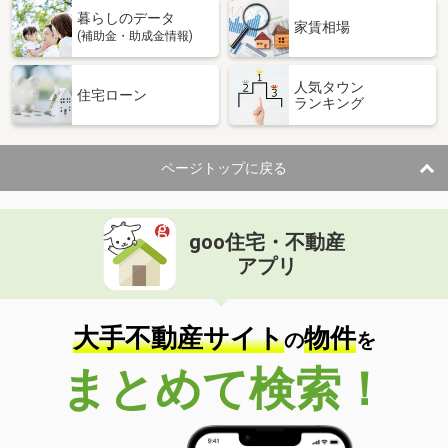
暮らしのデータ
家賃相場
(補助金・助成金情報)
人気タウン
住宅ローン
ランキング
ページトップに戻る
goo住宅・不動産
アプリ
大手不動産サイト
物件
の
を
まとめて検索！