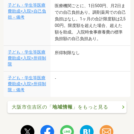
子ども・学生等医療
医療機関ごとに、1日500円、月2日ま
費助成<入院>自己負
での自己負担あり。調剤薬局での自己
担－備考
負担はなし。1ヶ月の合計限度額は2,5
00円。限度額を超えた場合、超えた
額を助成。 入院時食事療養費の標準
負担額の自己負担あり。
子ども・学生等医療
所得制限なし
費助成<入院>所得制
限
子ども・学生等医療
-
費助成<入院>所得制
限－備考
大阪市住吉区の「
地域情報
」をもっと見る