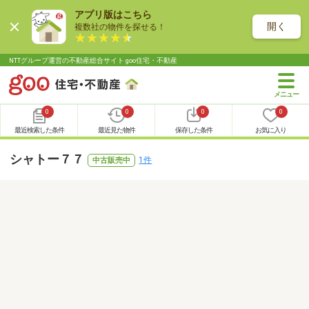
アプリ版はこちら
開く
複数社の物件を探せる！
NTTグループ運営の不動産総合サイト goo住宅・不動産
0
0
0
0
最近検索した条件
最近見た物件
保存した条件
お気に入り
シャトー７７
1件
中古販売中