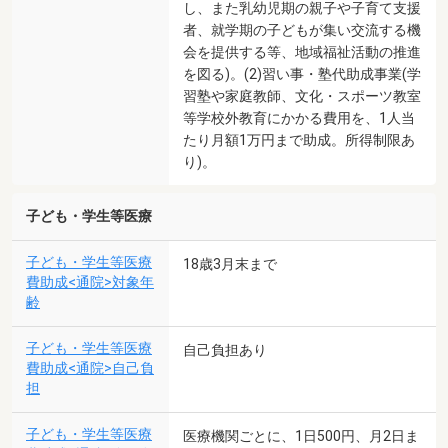
し、また乳幼児期の親子や子育て支援
者、就学期の子どもが集い交流する機
会を提供する等、地域福祉活動の推進
を図る)。(2)習い事・塾代助成事業(学
習塾や家庭教師、文化・スポーツ教室
等学校外教育にかかる費用を、1人当
たり月額1万円まで助成。所得制限あ
り)。
子ども・学生等医療
子ども・学生等医療
18歳3月末まで
費助成<通院>対象年
齢
子ども・学生等医療
自己負担あり
費助成<通院>自己負
担
子ども・学生等医療
医療機関ごとに、1日500円、月2日ま