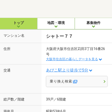
トップ
地図・環境
募集物件
マンション名
シャトー７７
住所
大阪府大阪市住吉区苅田3丁目16番26
号
大阪市住吉区の暮らしデータを見る
あびこ駅より徒歩で5分
交通
乗り換え検索
総戸数／階建
39戸／6階建
築年月
昭和53年6月