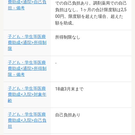
費助成<通院>自己負
での自己負担あり。調剤薬局での自己
担－備考
負担はなし。1ヶ月の合計限度額は2,5
00円。限度額を超えた場合、超えた
額を助成。
子ども・学生等医療
所得制限なし
費助成<通院>所得制
限
子ども・学生等医療
-
費助成<通院>所得制
限－備考
子ども・学生等医療
18歳3月末まで
費助成<入院>対象年
齢
子ども・学生等医療
自己負担あり
費助成<入院>自己負
担