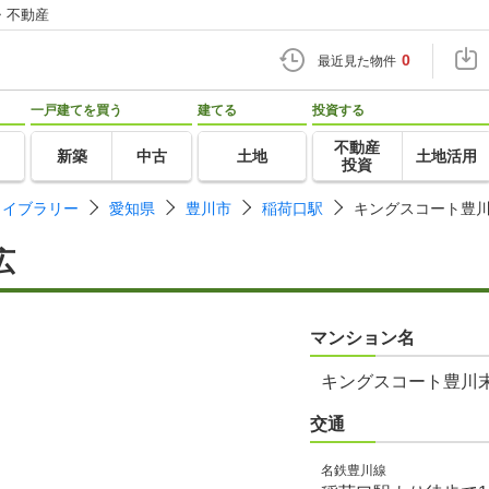
・不動産
0
最近見た物件
一戸建てを買う
建てる
投資する
不動産
新築
中古
土地
土地活用
投資
ライブラリー
愛知県
豊川市
稲荷口駅
キングスコート豊
広
マンション名
キングスコート豊川
交通
名鉄豊川線