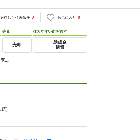
0
0
保存した検索条件
お気に入り
売る
住みやすい街を探す
助成金
売却
情報
川末広
末広