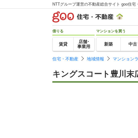
NTTグループ運営の不動産総合サイト goo住宅
借りる
マンションを買う
店舗･
賃貸
新築
中古
事業用
住宅・不動産
地域情報
マンション
キングスコート豊川末