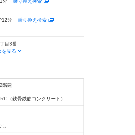
1分
乗り換え検索
12分
乗り換え検索
丁目3番
タを見る
12階建
SRC（鉄骨鉄筋コンクリート）
なし