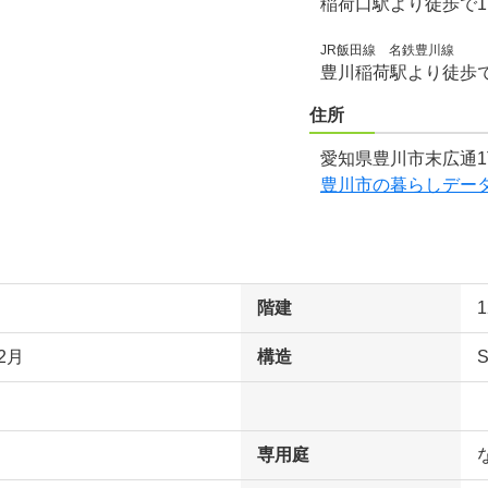
稲荷口駅より徒歩で1
JR飯田線 名鉄豊川線
豊川稲荷駅より徒歩で
住所
愛知県豊川市末広通1
豊川市の暮らしデー
階建
2月
構造
専用庭