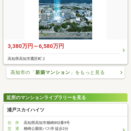
3,380万円～6,580万円
高知県高知市鷹匠町２
高知市の「
新築マンション
」をもっと見る
近所のマンションライブラリーを見る
浦戸スカイハイツ
住 所
高知県高知市種崎852番9号
交 通
種崎公園前バス停 徒歩2分