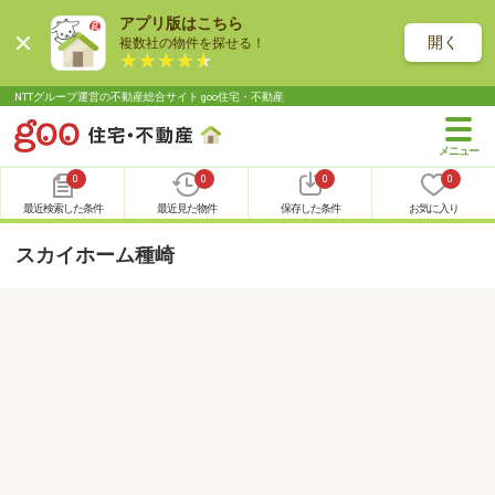
アプリ版はこちら
開く
複数社の物件を探せる！
NTTグループ運営の不動産総合サイト goo住宅・不動産
0
0
0
0
最近検索した条件
最近見た物件
保存した条件
お気に入り
スカイホーム種崎