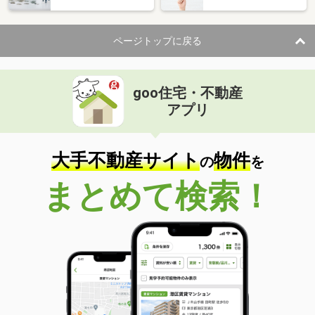
ページトップに戻る
goo住宅・不動産
アプリ
大手不動産サイト
物件
の
を
まとめて検索！