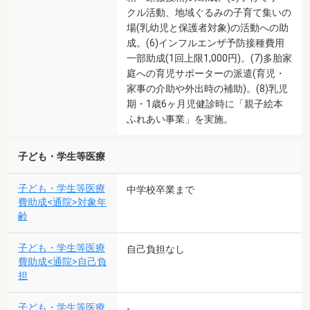
クル活動、地域ぐるみの子育て集いの
場(乳幼児と保護者対象)の活動への助
成。(6)インフルエンザ予防接種費用
一部助成(1回上限1,000円)。(7)多胎家
庭への育児サポーターの派遣(育児・
家事の介助や外出時の補助)。(8)乳児
期・1歳6ヶ月児健診時に「親子絵本
ふれあい事業」を実施。
子ども・学生等医療
子ども・学生等医療
中学校卒業まで
費助成<通院>対象年
齢
子ども・学生等医療
自己負担なし
費助成<通院>自己負
担
子ども・学生等医療
-