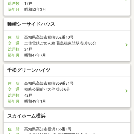
総戸数
17戸
築年月
昭和52年3月
種崎シーサイドハウス
住 所
高知県高知市種崎852番10号
交 通
土佐電鉄ごめん線 葛島橋東詰駅 徒歩86分
総戸数
24戸
築年月
昭和47年7月
千松グリーンハイツ
住 所
高知県高知市種崎869番31号
交 通
種崎公園前バス停 徒歩6分
総戸数
42戸
築年月
昭和49年1月
スカイホーム横浜
住 所
高知県高知市横浜155番1号