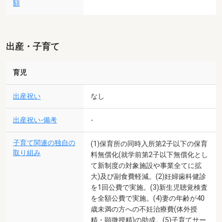
額
出産・子育て
育児
出産祝い
なし
出産祝い-備考
-
子育て関連の独自の
(1)保育所の同時入所第2子以下の保育
取り組み
料無償化(就学前第2子以下無償化とし
て新制度の対象施設や事業全てに拡
大)及び副食費軽減。(2)妊婦歯科健診
を1回公費で実施。(3)新生児聴覚検査
を全額公費で実施。(4)妻の年齢が40
歳未満の方への不妊治療費(体外授
精・顕微授精)の助成。(5)子育てサー