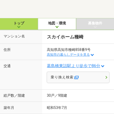
トップ
地図・環境
募集物件
マンション名
スカイホーム種崎
住所
高知県高知市種崎858番9号
高知市の暮らしデータを見る
葛島橋東詰駅より徒歩で86分
交通
乗り換え検索
総戸数／階建
30戸／9階建
築年月
昭和53年7月