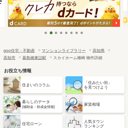
goo住宅・不動産
マンションライブラリー
高知県
高知市
葛島橋東詰駅
スカイホーム種崎 物件詳細
お役立ち情報
「住みたい街」
住まいのコラム
を見つけよう
暮らしのデータ
家賃相場
(補助金・助成金情報)
人気タウン
住宅ローン
ランキング