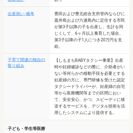
出産祝い-備考
豊田および豊北総合支所管内ならびに
蓋井島および六連島内に定住する市民
が第3子以降の子を出産し、生計を同
じくして、6ヶ月以上養育した場合、
第3子以降の子1人につき20万円を支
給。
子育て関連の独自の
【しもまちBABYタクシー事業】出産
取り組み
時や妊婦健診などの際に、介助者がい
ない等何らかの移動手段を必要とする
妊産婦の方に、専門研修を受けた認定
タクシードライバーが、妊産婦の自宅
等から医療機関等までの区間におい
て、安全安心、かつ、スピーディに移
送するサービスを、デジタル技術を活
用したシステムにより提供する。
子ども・学生等医療