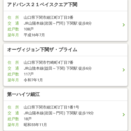
アドバンス２１ベイスクエア下関
住 所
山口県下関市細江町3丁目3番
交 通
JR山陽本線(岩国～門司) 下関駅 徒歩8分
総戸数
108戸
築年月
平成16年7月
オーヴィジョン下関ザ・プライム
住 所
山口県下関市竹崎町4丁目7番
交 通
JR山陰本線(益田～下関) 下関駅 徒歩6分
総戸数
117戸
築年月
令和7年1月
第一ハイツ細江
住 所
山口県下関市細江町2丁目1番1号
交 通
JR山陽本線(岩国～門司) 下関駅 徒歩19分
総戸数
18戸
築年月
昭和55年11月