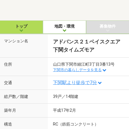
トップ
地図・環境
募集物件
マンション名
アドバンス２１ベイスクエア
下関タイムズモア
住所
山口県下関市細江町3丁目3番13号
下関市の暮らしデータを見る
下関駅より徒歩で7分
交通
総戸数／階建
39戸／14階建
築年月
平成17年2月
構造
RC（鉄筋コンクリート）