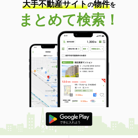
大手不動産サイト
物件
の
を
まとめて検索！