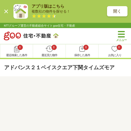
アプリ版はこちら
開く
複数社の物件を探せる！
NTTグループ運営の不動産総合サイト goo住宅・不動産
0
0
0
0
最近検索した条件
最近見た物件
保存した条件
お気に入り
アドバンス２１ベイスクエア下関タイムズモア