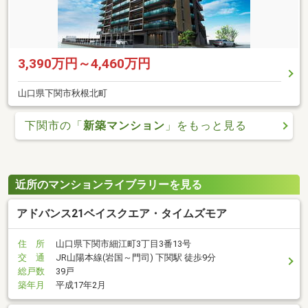
3,390万円～4,460万円
山口県下関市秋根北町
下関市の「
新築マンション
」をもっと見る
近所のマンションライブラリーを見る
アドバンス21ベイスクエア・タイムズモア
住 所
山口県下関市細江町3丁目3番13号
交 通
JR山陽本線(岩国～門司) 下関駅 徒歩9分
総戸数
39戸
築年月
平成17年2月