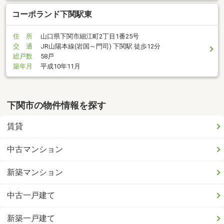
コーポランド下関駅東
住 所
山口県下関市細江町2丁目1番25号
交 通
JR山陽本線(岩国～門司) 下関駅 徒歩12分
総戸数
58戸
築年月
平成10年11月
下関市の物件情報を探す
賃貸
中古マンション
新築マンション
中古一戸建て
新築一戸建て