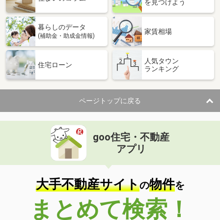
を見つけよう
暮らしのデータ
家賃相場
(補助金・助成金情報)
人気タウン
住宅ローン
ランキング
ページトップに戻る
goo住宅・不動産
アプリ
大手不動産サイト
物件
の
を
まとめて検索！