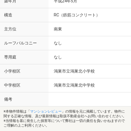
築年月
平成24年5月
構造
RC（鉄筋コンクリート）
主方位
南東
ルーフバルコニー
なし
専用庭
なし
小学校区
鴻巣市立鴻巣北小学校
中学校区
鴻巣市立鴻巣北中学校
備考
※本物件情報は「
マンションレビュー
」の情報を元に掲載しています。物件に
関する正確な情報、及び最新情報は取扱不動産会社へお問い合わせください。
※当情報を基に発生した損害等について弊社は一切の責任を負いかねますので
ご理解の上ご利用ください。