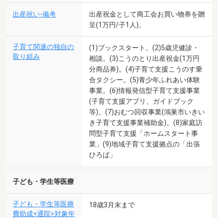
出産祝い-備考
出産祝金として商工会お買い物券を贈
呈(1万円/子1人)。
子育て関連の独自の
(1)ブックスタート。(2)5歳児健診・
取り組み
相談。(3)こうのとり出産祝金(1万円
分商品券)。(4)子育て支援こうのす乗
合タクシー。(5)青少年ふれあい体験
事業。(6)情報発信型子育て支援事業
(子育て支援アプリ、ガイドブック
等)。(7)おむつ回収事業(鴻巣市いきい
き子育て支援事業補助金)。(8)家庭訪
問型子育て支援「ホームスタート事
業」(9)地域子育て支援拠点の「出張
ひろば」
子ども・学生等医療
子ども・学生等医療
18歳3月末まで
費助成<通院>対象年