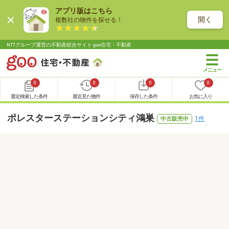
アプリ版はこちら
開く
複数社の物件を探せる！
NTTグループ運営の不動産総合サイト goo住宅・不動産
0
0
0
0
最近検索した条件
最近見た物件
保存した条件
お気に入り
ポレスターステーションシティ鴻巣
1件
中古販売中