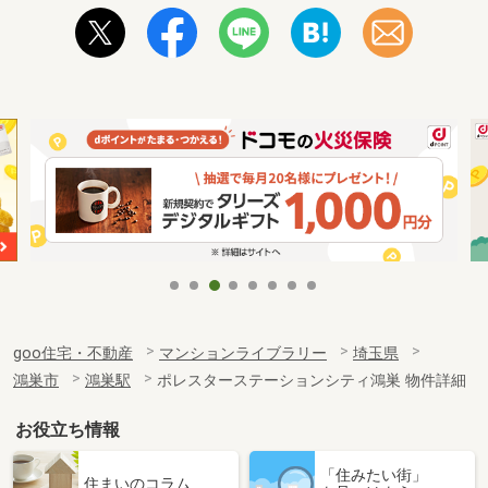
goo住宅・不動産
マンションライブラリー
埼玉県
鴻巣市
鴻巣駅
ポレスターステーションシティ鴻巣 物件詳細
お役立ち情報
「住みたい街」
住まいのコラム