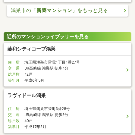
鴻巣市の「
新築マンション
」をもっと見る
近所のマンションライブラリーを見る
藤和シティコープ鴻巣
住 所
埼玉県鴻巣市雷電1丁目1番27号
交 通
JR高崎線 鴻巣駅 徒歩4分
総戸数
42戸
築年月
平成6年5月
ラヴィドール鴻巣
住 所
埼玉県鴻巣市栄町3番28号
交 通
JR高崎線 鴻巣駅 徒歩3分
総戸数
40戸
築年月
平成17年3月