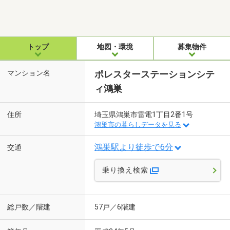
トップ
地図・環境
募集物件
マンション名
ポレスターステーションシテ
ィ鴻巣
住所
埼玉県鴻巣市雷電1丁目2番1号
鴻巣市の暮らしデータを見る
鴻巣駅より徒歩で6分
交通
乗り換え検索
総戸数／階建
57戸／6階建