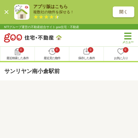
アプリ版はこちら
開く
複数社の物件を探せる！
NTTグループ運営の不動産総合サイト goo住宅・不動産
0
0
0
0
最近検索した条件
最近見た物件
保存した条件
お気に入り
サンリヤン南小倉駅前