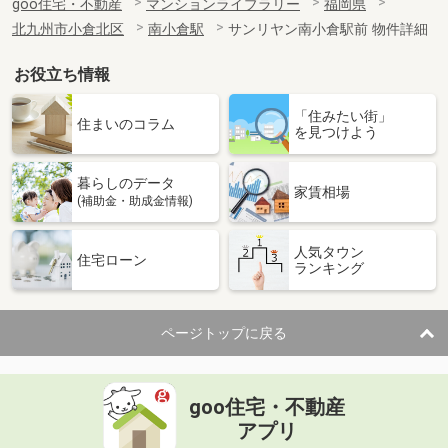
goo住宅・不動産
マンションライブラリー
福岡県
北九州市小倉北区
南小倉駅
サンリヤン南小倉駅前 物件詳細
お役立ち情報
「住みたい街」
住まいのコラム
を見つけよう
暮らしのデータ
家賃相場
(補助金・助成金情報)
人気タウン
住宅ローン
ランキング
ページトップに戻る
goo住宅・不動産
アプリ