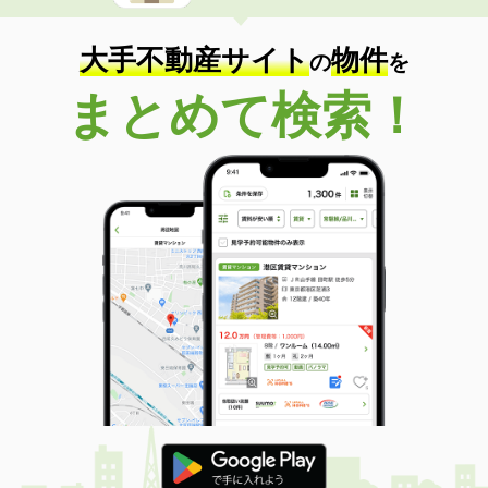
大手不動産サイト
物件
の
を
まとめて検索！