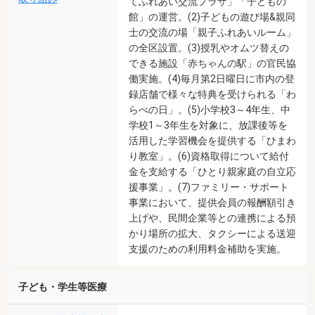
てふれあい交流プラザ」「子どもの
館」の運営。(2)子どもの遊び場&親同
士の交流の場「親子ふれあいルーム」
の全区設置。(3)授乳やオムツ替えの
できる施設「赤ちゃんの駅」の官民協
働実施。(4)毎月第2日曜日に市内の登
録店舗で様々な特典を受けられる「わ
らべの日」。(5)小学校3～4年生、中
学校1～3年生を対象に、放課後等を
活用した学習機会を提供する「ひまわ
り教室」。(6)資格取得について給付
金を支給する「ひとり親家庭の自立応
援事業」。(7)ファミリー・サポート
事業において、提供会員の報酬額引き
上げや、民間企業等との連携による預
かり場所の拡大、タクシーによる送迎
支援のための利用料金補助を実施。
子ども・学生等医療