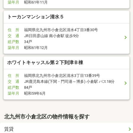
築年月
昭和61年11月
トーカンマンション清水５
住 所
福岡県北九州市小倉北区清水4丁目3番30号
交 通
JR日田彦山線 南小倉駅 徒歩9分
総戸数
34戸
築年月
昭和61年12月
ホワイトキャッスル第２下到津Ｂ棟
住 所
福岡県北九州市小倉北区清水3丁目13番39号
交 通
JR鹿児島本線(下関・門司港～博多) 小倉駅 バス18分
総戸数
84戸
築年月
昭和59年6月
北九州市小倉北区の物件情報を探す
賃貸