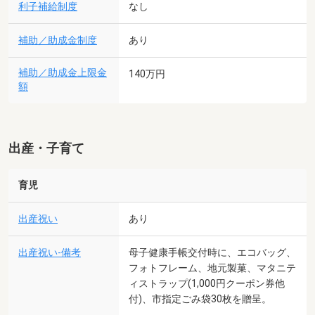
利子補給制度
なし
補助／助成金制度
あり
補助／助成金上限金
140万円
額
出産・子育て
育児
出産祝い
あり
出産祝い-備考
母子健康手帳交付時に、エコバッグ、
フォトフレーム、地元製菓、マタニテ
ィストラップ(1,000円クーポン券他
付)、市指定ごみ袋30枚を贈呈。