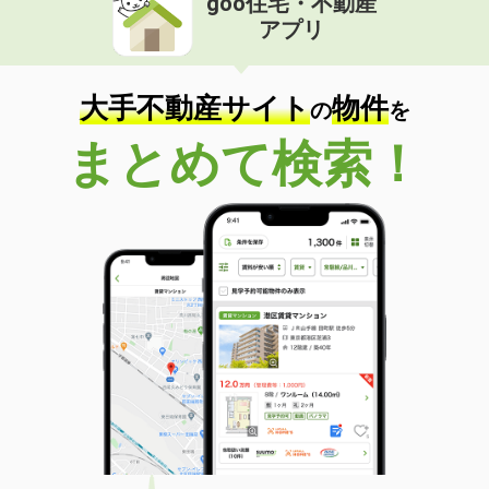
goo住宅・不動産
アプリ
大手不動産サイト
物件
の
を
まとめて検索！