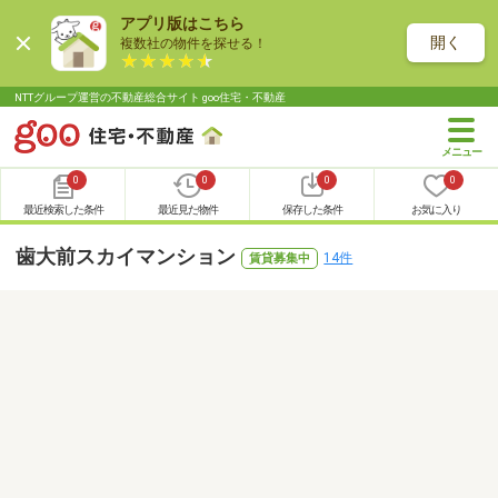
アプリ版はこちら
開く
複数社の物件を探せる！
NTTグループ運営の不動産総合サイト goo住宅・不動産
0
0
0
0
最近検索した条件
最近見た物件
保存した条件
お気に入り
歯大前スカイマンション
14件
賃貸募集中