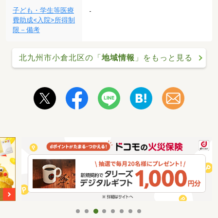
子ども・学生等医療
-
費助成<入院>所得制
限－備考
北九州市小倉北区の「
地域情報
」をもっと見る