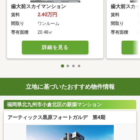
歯大前スカイマンション
歯大前スカ
2.40万円
賃料
賃料
間取り
ワンルーム
間取り
専有面積
20.48㎡
専有面積
2
詳細を見る
立地に基づいたおすすめ物件情報
福岡県北九州市小倉北区の新築マンション
アーティックス黒原フォートガルデ 第4期