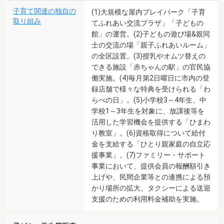
子育て関連の独自の
(1)大規模な屋内プレイパーク「子育
取り組み
てふれあい交流プラザ」「子どもの
館」の運営。(2)子どもの遊び場&親同
士の交流の場「親子ふれあいルーム」
の全区設置。(3)授乳やオムツ替えの
できる施設「赤ちゃんの駅」の官民協
働実施。(4)毎月第2日曜日に市内の登
録店舗で様々な特典を受けられる「わ
らべの日」。(5)小学校3～4年生、中
学校1～3年生を対象に、放課後等を
活用した学習機会を提供する「ひまわ
り教室」。(6)資格取得について給付
金を支給する「ひとり親家庭の自立応
援事業」。(7)ファミリー・サポート
事業において、提供会員の報酬額引き
上げや、民間企業等との連携による預
かり場所の拡大、タクシーによる送迎
支援のための利用料金補助を実施。