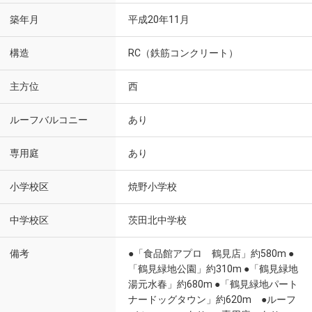
築年月
平成20年11月
構造
RC（鉄筋コンクリート）
主方位
西
ルーフバルコニー
あり
専用庭
あり
小学校区
焼野小学校
中学校区
茨田北中学校
備考
●「食品館アプロ 鶴見店」約580m ●
「鶴見緑地公園」約310m ●「鶴見緑地
湯元水春」約680m ●「鶴見緑地パート
ナードッグタウン」約620m ●ルーフ