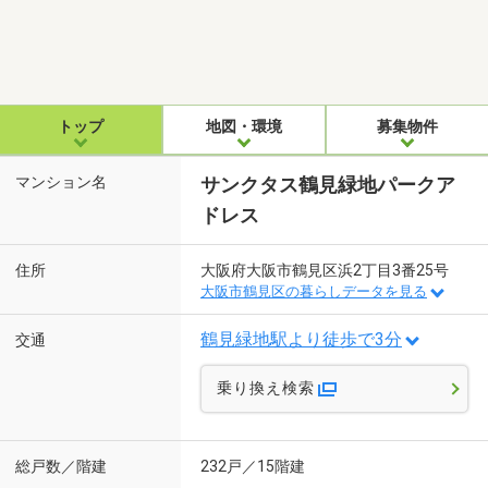
トップ
地図・環境
募集物件
マンション名
サンクタス鶴見緑地パークア
ドレス
住所
大阪府大阪市鶴見区浜2丁目3番25号
大阪市鶴見区の暮らしデータを見る
鶴見緑地駅より徒歩で3分
交通
乗り換え検索
総戸数／階建
232戸／15階建