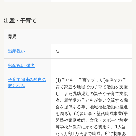
出産・子育て
育児
出産祝い
なし
出産祝い-備考
-
子育て関連の独自の
(1)子ども・子育てプラザ(在宅での子
取り組み
育て家庭や地域での子育て活動を支援
し、また乳幼児期の親子や子育て支援
者、就学期の子どもが集い交流する機
会を提供する等、地域福祉活動の推進
を図る)。(2)習い事・塾代助成事業(学
習塾や家庭教師、文化・スポーツ教室
等学校外教育にかかる費用を、1人当
たり月額1万円まで助成。所得制限あ