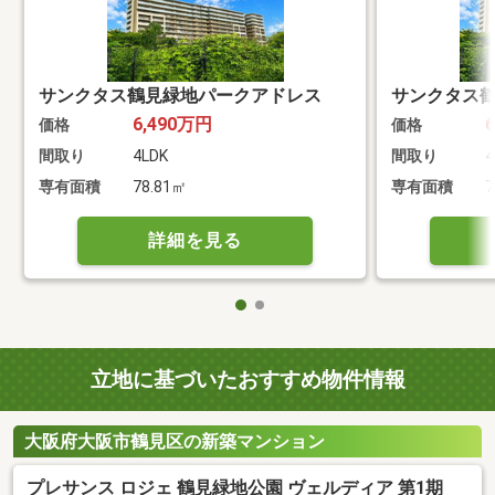
サンクタス鶴見緑地パークアドレス
サンクタス
6,490万円
価格
価格
間取り
4LDK
間取り
4
専有面積
78.81㎡
専有面積
7
詳細を見る
立地に基づいたおすすめ物件情報
大阪府大阪市鶴見区の新築マンション
プレサンス ロジェ 鶴見緑地公園 ヴェルディア 第1期