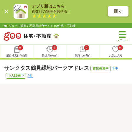
アプリ版はこちら
開く
複数社の物件を探せる！
NTTグループ運営の不動産総合サイト goo住宅・不動産
0
0
0
0
最近検索した条件
最近見た物件
保存した条件
お気に入り
サンクタス鶴見緑地パークアドレス
1件
賃貸募集中
2件
中古販売中