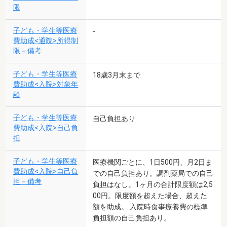
限
子ども・学生等医療
-
費助成<通院>所得制
限－備考
子ども・学生等医療
18歳3月末まで
費助成<入院>対象年
齢
子ども・学生等医療
自己負担あり
費助成<入院>自己負
担
子ども・学生等医療
医療機関ごとに、1日500円、月2日ま
費助成<入院>自己負
での自己負担あり。調剤薬局での自己
担－備考
負担はなし。1ヶ月の合計限度額は2,5
00円。限度額を超えた場合、超えた
額を助成。 入院時食事療養費の標準
負担額の自己負担あり。