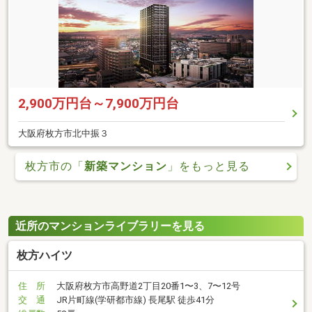
2,900万円台～7,900万円台
大阪府枚方市北中振３
枚方市の「
新築マンション
」をもっと見る
近所のマンションライブラリーを見る
枚方ハイツ
住 所
大阪府枚方市高野道2丁目20番1〜3、7〜12号
交 通
JR片町線(学研都市線) 長尾駅 徒歩41分