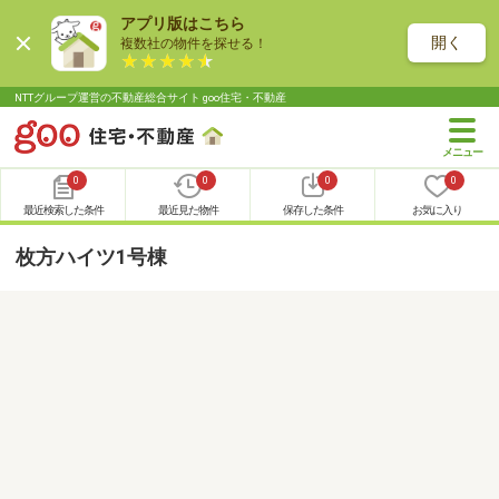
アプリ版はこちら
開く
複数社の物件を探せる！
NTTグループ運営の不動産総合サイト goo住宅・不動産
0
0
0
0
最近検索した条件
最近見た物件
保存した条件
お気に入り
枚方ハイツ1号棟