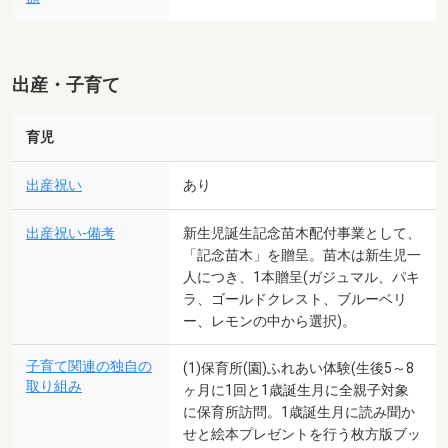
出産・子育て
育児
出産祝い
あり
出産祝い-備考
新生児誕生記念苗木配付事業として、
「記念苗木」を贈呈。苗木は新生児一
人につき、1本贈呈(ガジュマル、パキ
ラ、ゴールドクレスト、ブルーベリ
ー、レモンの中から選択)。
子育て関連の独自の
(1)保育所(園)ふれあい体験(生後5～8
取り組み
ヶ月に1回と1歳誕生月に全親子対象
に保育所訪問。1歳誕生月に読み聞か
せと絵本プレゼントを行う枚方版ブッ