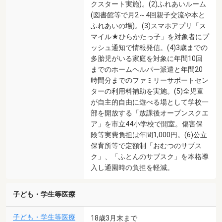
クスタート実施)。(2)ふれあいルーム
(図書館等で月2～4回親子交流や本と
ふれあいの場)。(3)スマホアプリ「ス
マイル★ひらかたっ子」を対象者にプ
ッシュ通知で情報発信。(4)3歳までの
多胎児がいる家庭を対象に年間10回
までのホームヘルパー派遣と年間20
時間分までのファミリーサポートセン
ターの利用料補助を実施。(5)全児童
が自主的自由に遊べる場として学校一
部を開放する「放課後オープンスクエ
ア」を市立44小学校で開室。傷害保
険等実費負担は年間1,000円。(6)公立
保育所等で定額制「おむつのサブス
ク」、「ふとんのサブスク」を本格導
入し通園時の負担を軽減。
子ども・学生等医療
子ども・学生等医療
18歳3月末まで