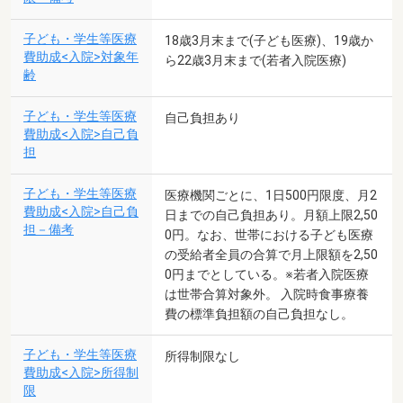
子ども・学生等医療
18歳3月末まで(子ども医療)、19歳か
費助成<入院>対象年
ら22歳3月末まで(若者入院医療)
齢
子ども・学生等医療
自己負担あり
費助成<入院>自己負
担
子ども・学生等医療
医療機関ごとに、1日500円限度、月2
費助成<入院>自己負
日までの自己負担あり。月額上限2,50
担－備考
0円。なお、世帯における子ども医療
の受給者全員の合算で月上限額を2,50
0円までとしている。※若者入院医療
は世帯合算対象外。 入院時食事療養
費の標準負担額の自己負担なし。
子ども・学生等医療
所得制限なし
費助成<入院>所得制
限