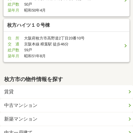
総戸数
50戸
築年月
昭和50年4月
枚方ハイツ１０号棟
住 所
大阪府枚方市高野道2丁目20番10号
交 通
京阪本線 樟葉駅 徒歩46分
総戸数
59戸
築年月
昭和51年8月
枚方市の物件情報を探す
賃貸
中古マンション
新築マンション
中古一戸建て