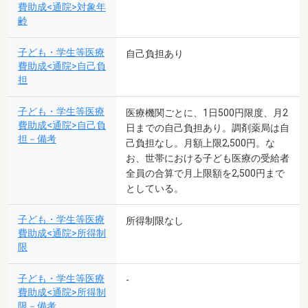
費助成<通院>対象年
齢
子ども・学生等医療
自己負担あり
費助成<通院>自己負
担
子ども・学生等医療
医療機関ごとに、1日500円限度、月2
費助成<通院>自己負
日までの自己負担あり。調剤薬局は自
担－備考
己負担なし。月額上限2,500円。な
お、世帯における子ども医療の受給者
全員の合算で月上限額を2,500円まで
としている。
子ども・学生等医療
所得制限なし
費助成<通院>所得制
限
子ども・学生等医療
-
費助成<通院>所得制
限－備考