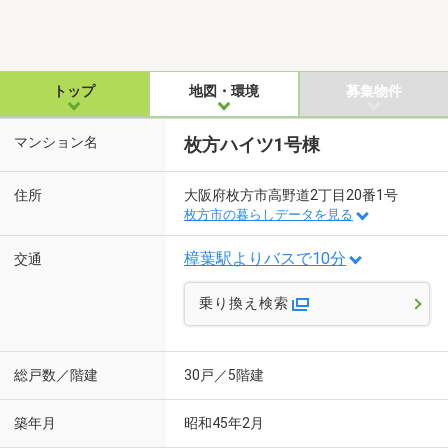
トップ
地図・環境
募集物件
マンション名
枚方ハイツ1号棟
住所
大阪府枚方市高野道2丁目20番1号
枚方市の暮らしデータを見る
樟葉駅よりバスで10分
交通
乗り換え検索
総戸数／階建
30戸／5階建
築年月
昭和45年2月