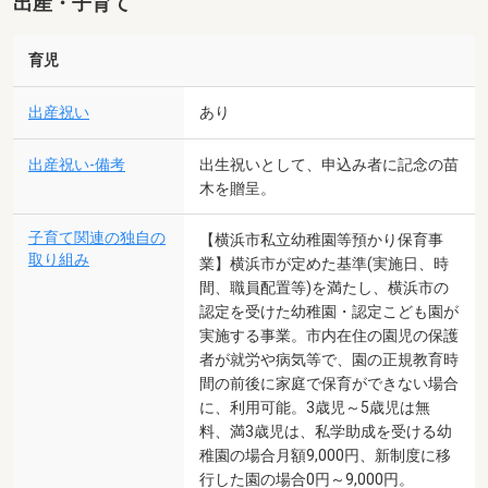
出産・子育て
育児
出産祝い
あり
出産祝い-備考
出生祝いとして、申込み者に記念の苗
木を贈呈。
子育て関連の独自の
【横浜市私立幼稚園等預かり保育事
取り組み
業】横浜市が定めた基準(実施日、時
間、職員配置等)を満たし、横浜市の
認定を受けた幼稚園・認定こども園が
実施する事業。市内在住の園児の保護
者が就労や病気等で、園の正規教育時
間の前後に家庭で保育ができない場合
に、利用可能。3歳児～5歳児は無
料、満3歳児は、私学助成を受ける幼
稚園の場合月額9,000円、新制度に移
行した園の場合0円～9,000円。