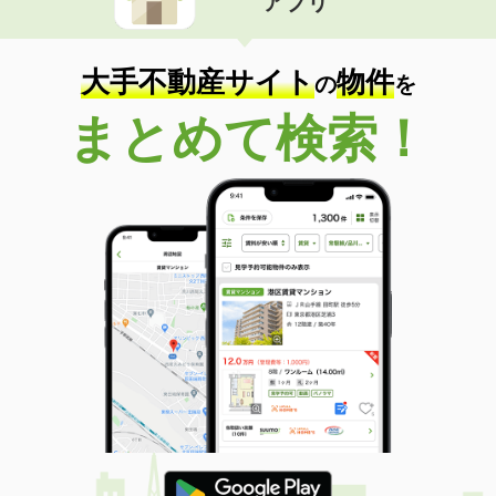
アプリ
大手不動産サイト
物件
の
を
まとめて検索！