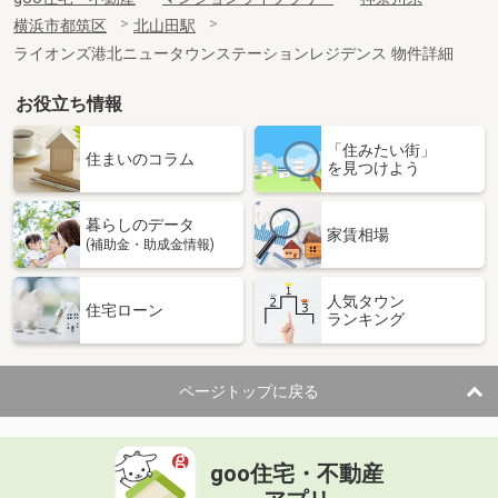
横浜市都筑区
北山田駅
ライオンズ港北ニュータウンステーションレジデンス 物件詳細
お役立ち情報
「住みたい街」
住まいのコラム
を見つけよう
暮らしのデータ
家賃相場
(補助金・助成金情報)
人気タウン
住宅ローン
ランキング
ページトップに戻る
goo住宅・不動産