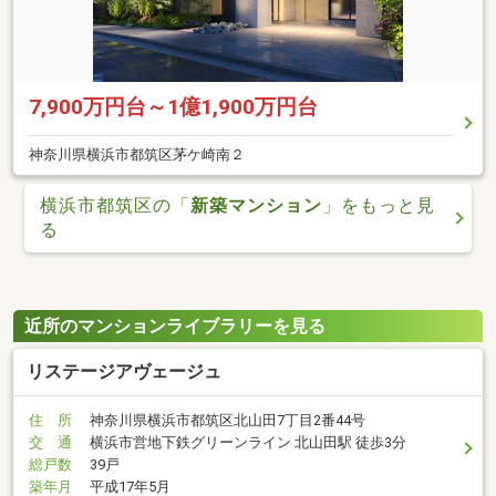
7,900万円台～1億1,900万円台
神奈川県横浜市都筑区茅ケ崎南２
横浜市都筑区の「
新築マンション
」をもっと見
る
近所のマンションライブラリーを見る
リステージアヴェージュ
住 所
神奈川県横浜市都筑区北山田7丁目2番44号
交 通
横浜市営地下鉄グリーンライン 北山田駅 徒歩3分
総戸数
39戸
築年月
平成17年5月