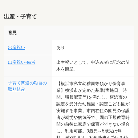
出産・子育て
育児
出産祝い
あり
出産祝い-備考
出生祝いとして、申込み者に記念の苗
木を贈呈。
子育て関連の独自の
【横浜市私立幼稚園等預かり保育事
取り組み
業】横浜市が定めた基準(実施日、時
間、職員配置等)を満たし、横浜市の
認定を受けた幼稚園・認定こども園が
実施する事業。市内在住の園児の保護
者が就労や病気等で、園の正規教育時
間の前後に家庭で保育ができない場合
に、利用可能。3歳児～5歳児は無
料、満3歳児は、私学助成を受ける幼