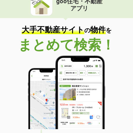
goo住宅・不動産
アプリ
大手不動産サイト
物件
の
を
まとめて検索！