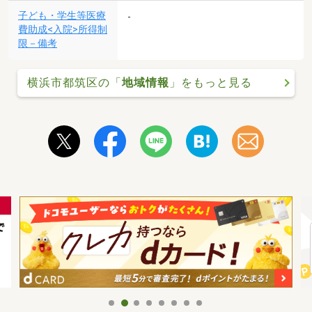
子ども・学生等医療
-
費助成<入院>所得制
限－備考
横浜市都筑区の「
地域情報
」をもっと見る