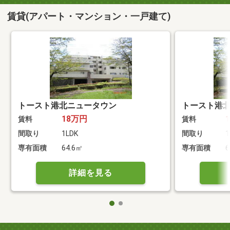
賃貸(アパート・マンション・一戸建て)
トースト港北ニュータウン
トースト港
18万円
賃料
賃料
間取り
1LDK
間取り
1
専有面積
64.6㎡
専有面積
6
詳細を見る