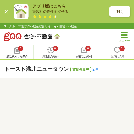
アプリ版はこちら
開く
複数社の物件を探せる！
NTTグループ運営の不動産総合サイト goo住宅・不動産
0
0
0
0
最近検索した条件
最近見た物件
保存した条件
お気に入り
トースト港北ニュータウン
2件
賃貸募集中