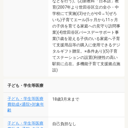
などを行う)。(2)新教科「日本語」教
育(2007年より世田谷区立の全小・中
学校にて実施)(3)せたがや0→1(ぜろ
いち)子育てエール(5ヶ月から11ヶ月
の子供を育てる家庭への見守り訪問事
業)(4)世田谷区バースデーサポート事
業(1歳を迎える子供のいる家庭へ子育
て支援用品等の購入に使用できるデジ
タルギフト贈呈。※条件あり)(5)子育
てステーションの設置(利便性の高い
駅前に点在。多機能子育て支援拠点施
設)
子ども・学生等医療
子ども・学生等医療
18歳3月末まで
費助成<通院>対象年
齢
子ども・学生等医療
自己負担なし