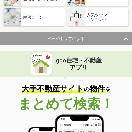
人気タウン
住宅ローン
ランキング
ページトップに戻る
goo住宅・不動産
アプリ
大手不動産サイト
物件
の
を
まとめて検索！