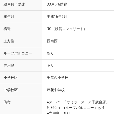
総戸数／階建
33戸／6階建
築年月
平成16年6月
構造
RC（鉄筋コンクリート）
主方位
西南西
ルーフバルコニー
あり
専用庭
あり
小学校区
千歳台小学校
中学校区
芦花中学校
備考
●スーパー「サミットストア千歳台店」
約360m ●ルーフバルコニー：あり
●専用庭：あり