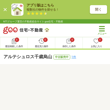
アプリ版はこちら
開く
複数社の物件を探せる！
NTTグループ運営の不動産総合サイト goo住宅・不動産
0
0
0
0
最近検索した条件
最近見た物件
保存した条件
お気に入り
アルテシュロス千歳烏山
1件
中古販売中