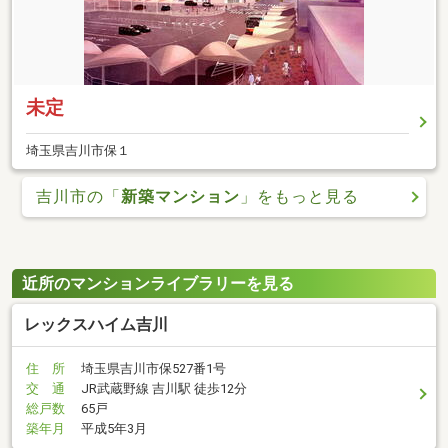
未定
埼玉県吉川市保１
吉川市の「
新築マンション
」をもっと見る
近所のマンションライブラリーを見る
レックスハイム吉川
住 所
埼玉県吉川市保527番1号
交 通
JR武蔵野線 吉川駅 徒歩12分
総戸数
65戸
築年月
平成5年3月