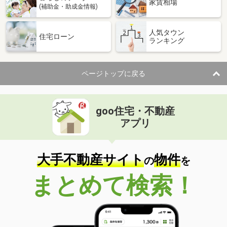
家賃相場
(補助金・助成金情報)
人気タウン
住宅ローン
ランキング
ページトップに戻る
goo住宅・不動産
アプリ
大手不動産サイト
物件
の
を
まとめて検索！