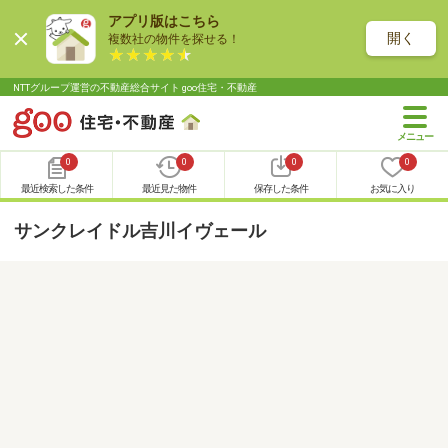
アプリ版はこちら
開く
複数社の物件を探せる！
NTTグループ運営の不動産総合サイト goo住宅・不動産
0
0
0
0
最近検索した条件
最近見た物件
保存した条件
お気に入り
サンクレイドル吉川イヴェール