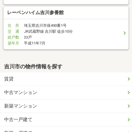
レーベンハイム吉川参番館
住 所
埼玉県吉川市保490番1号
交 通
JR武蔵野線 吉川駅 徒歩10分
総戸数
33戸
築年月
平成11年7月
吉川市の物件情報を探す
賃貸
中古マンション
新築マンション
中古一戸建て