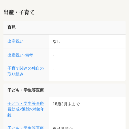
出産・子育て
育児
出産祝い
なし
出産祝い-備考
-
子育て関連の独自の
-
取り組み
子ども・学生等医療
子ども・学生等医療
18歳3月末まで
費助成<通院>対象年
齢
子ども・学生等医療
自己負担なし