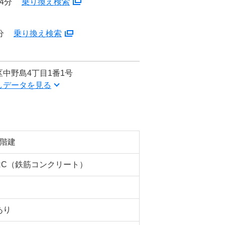
4分
乗り換え検索
分
乗り換え検索
中野島4丁目1番1号
しデータを見る
5階建
RC（鉄筋コンクリート）
あり