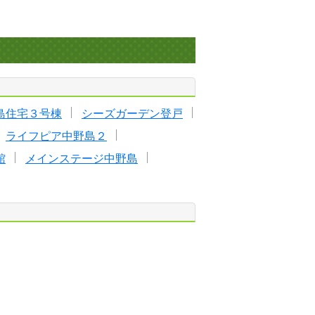
島住宅３号棟
シーズガーデン登戸
ライフピア中野島２
館
メインステージ中野島