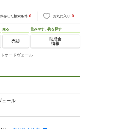
0
0
保存した検索条件
お気に入り
売る
住みやすい街を探す
助成金
売却
情報
ントオードヴェール
ヴェール