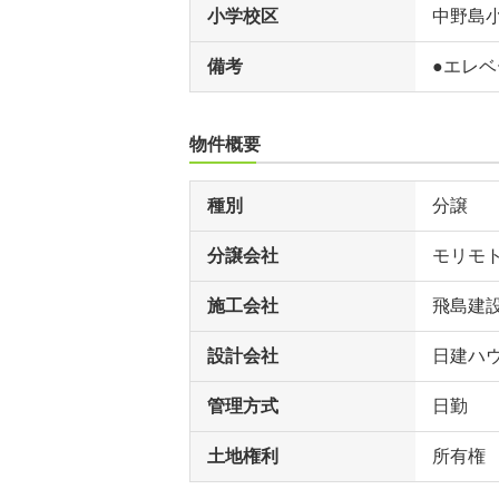
小学校区
中野島
備考
●エレベ
物件概要
種別
分譲
分譲会社
モリモ
施工会社
飛島建
設計会社
日建ハ
管理方式
日勤
土地権利
所有権