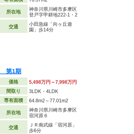
神奈川県川崎市多摩区
所在地
登戸字甲耕地222-1・2
小田急線「向ヶ丘遊
交通
園」歩14分
I 第1期
価格
5,498万円～7,998万円
間取り
3LDK・4LDK
専有面積
64.8m
2
～77.01m
2
神奈川県川崎市多摩区
所在地
宿河原６
ＪＲ南武線「宿河原」
交通
歩6分