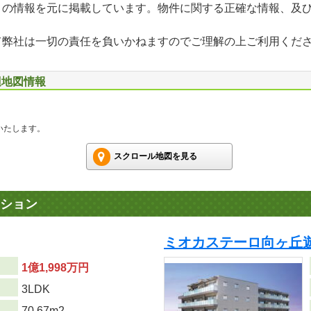
」の情報を元に掲載しています。物件に関する正確な情報、及
て弊社は一切の責任を負いかねますのでご理解の上ご利用くだ
辺地図情報
いたします。
スクロール地図を見る
ション
ミオカステーロ向ヶ丘
1億1,998万円
り
3LDK
70.67m
2