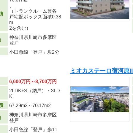
、
（トランクルーム兼各
積
戸宅配ボックス面積0.38
m
2
を含む）
神奈川県川崎市多摩区
地
登戸
小田急線「登戸」歩2分
ミオカステーロ宿河原I
6,600万円～8,700万円
2LDK+S（納戸）・3LD
り
K
積
67.29m
2
～70.17m
2
神奈川県川崎市多摩区
地
登戸
小田急線「登戸」歩11