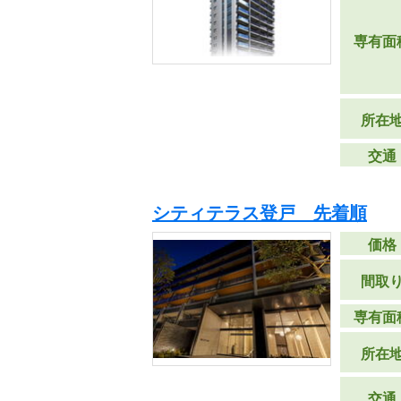
専有面
所在
交通
シティテラス登戸 先着順
価格
間取
専有面
所在
交通