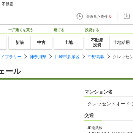
・不動産
0
最近見た物件
一戸建てを買う
建てる
投資する
不動産
新築
中古
土地
土地活用
投資
ライブラリー
神奈川県
川崎市多摩区
中野島駅
クレッセ
ェール
マンション名
クレッセントオード
交通
JR南武線