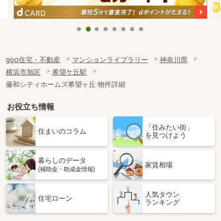
goo住宅・不動産
マンションライブラリー
神奈川県
横浜市旭区
希望ケ丘駅
藤和シティホームズ希望ヶ丘 物件詳細
お役立ち情報
「住みたい街」
住まいのコラム
を見つけよう
暮らしのデータ
家賃相場
(補助金・助成金情報)
人気タウン
住宅ローン
ランキング