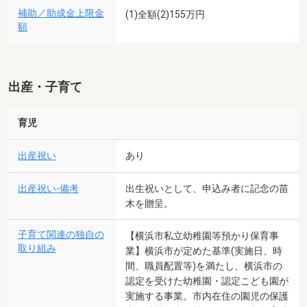
補助／助成金上限金
(1)全額(2)155万円
額
出産・子育て
育児
出産祝い
あり
出産祝い-備考
出生祝いとして、申込み者に記念の苗
木を贈呈。
子育て関連の独自の
【横浜市私立幼稚園等預かり保育事
取り組み
業】横浜市が定めた基準(実施日、時
間、職員配置等)を満たし、横浜市の
認定を受けた幼稚園・認定こども園が
実施する事業。市内在住の園児の保護