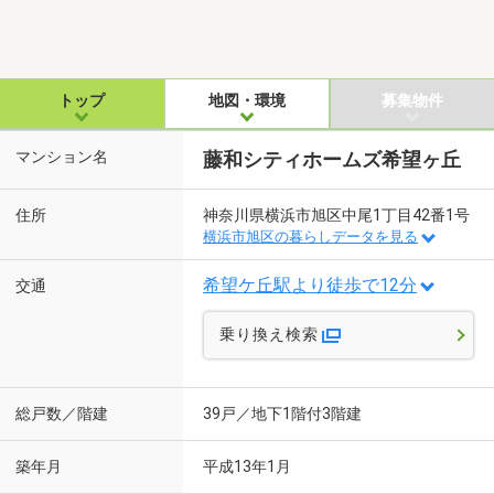
トップ
地図・環境
募集物件
マンション名
藤和シティホームズ希望ヶ丘
住所
神奈川県横浜市旭区中尾1丁目42番1号
横浜市旭区の暮らしデータを見る
希望ケ丘駅より徒歩で12分
交通
乗り換え検索
総戸数／階建
39戸／地下1階付3階建
築年月
平成13年1月