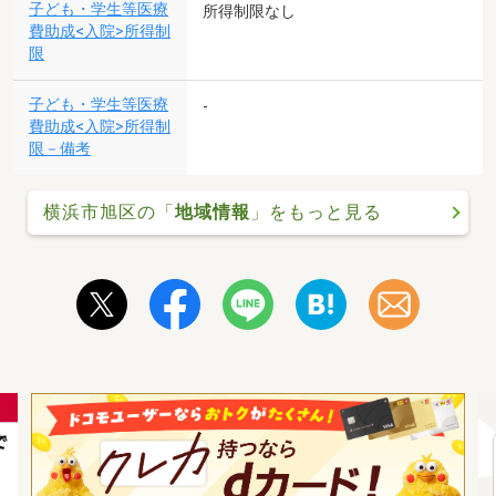
子ども・学生等医療
所得制限なし
費助成<入院>所得制
限
子ども・学生等医療
-
費助成<入院>所得制
限－備考
横浜市旭区の「
地域情報
」をもっと見る