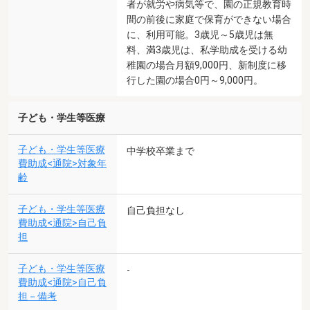
者が就労や病気等で、園の正規教育時
間の前後に家庭で保育ができない場合
に、利用可能。3歳児～5歳児は無
料、満3歳児は、私学助成を受ける幼
稚園の場合月額9,000円、新制度に移
行した園の場合0円～9,000円。
子ども・学生等医療
子ども・学生等医療
中学校卒業まで
費助成<通院>対象年
齢
子ども・学生等医療
自己負担なし
費助成<通院>自己負
担
子ども・学生等医療
-
費助成<通院>自己負
担－備考