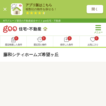
アプリ版はこちら
開く
複数社の物件を探せる！
NTTグループ運営の不動産総合サイト goo住宅・不動産
0
0
0
0
最近検索した条件
最近見た物件
保存した条件
お気に入り
藤和シティホームズ希望ヶ丘