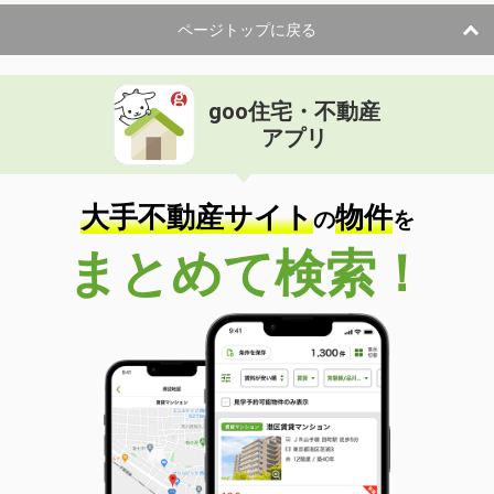
ページトップに戻る
goo住宅・不動産
アプリ
大手不動産サイト
物件
の
を
まとめて検索！