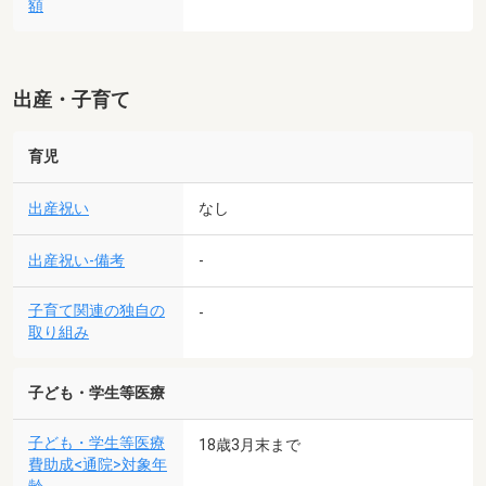
額
出産・子育て
育児
出産祝い
なし
出産祝い-備考
-
子育て関連の独自の
-
取り組み
子ども・学生等医療
子ども・学生等医療
18歳3月末まで
費助成<通院>対象年