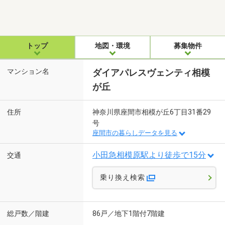
トップ
地図・環境
募集物件
マンション名
ダイアパレスヴェンティ相模
が丘
住所
神奈川県座間市相模が丘6丁目31番29
号
座間市の暮らしデータを見る
小田急相模原駅より徒歩で15分
交通
乗り換え検索
総戸数／階建
86戸／地下1階付7階建