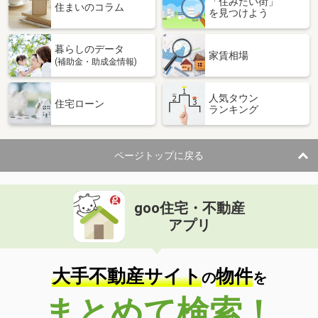
「住みたい街」
住まいのコラム
を見つけよう
暮らしのデータ
家賃相場
(補助金・助成金情報)
人気タウン
住宅ローン
ランキング
ページトップに戻る
goo住宅・不動産
アプリ
大手不動産サイト
物件
の
を
まとめて検索！