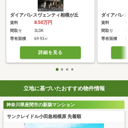
ダイアパレスヴェンティ相模が丘
ダイアパレ
8.50万円
賃料
賃料
間取り
3LDK
間取り
3
専有面積
69.93㎡
専有面積
6
詳細を見る
立地に基づいたおすすめ物件情報
神奈川県座間市の新築マンション
サンクレイドル小田急相模原 先着順