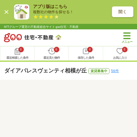
アプリ版はこちら
開く
複数社の物件を探せる！
NTTグループ運営の不動産総合サイト goo住宅・不動産
0
0
0
0
最近検索した条件
最近見た物件
保存した条件
お気に入り
ダイアパレスヴェンティ相模が丘
56件
賃貸募集中