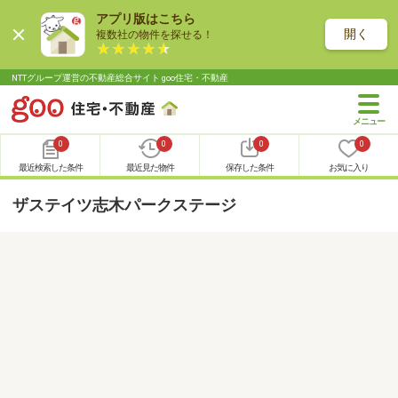
アプリ版はこちら
開く
複数社の物件を探せる！
NTTグループ運営の不動産総合サイト goo住宅・不動産
0
0
0
0
最近検索した条件
最近見た物件
保存した条件
お気に入り
ザステイツ志木パークステージ