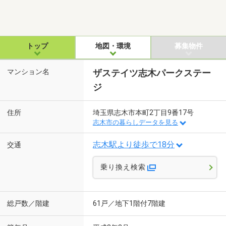
トップ
地図・環境
募集物件
マンション名
ザステイツ志木パークステー
ジ
住所
埼玉県志木市本町2丁目9番17号
志木市の暮らしデータを見る
志木駅より徒歩で18分
交通
乗り換え検索
総戸数／階建
61戸／地下1階付7階建