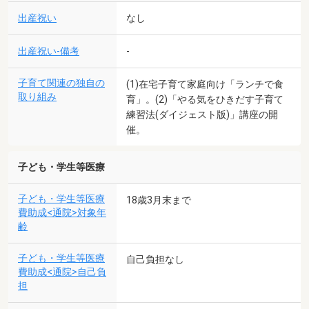
出産祝い
なし
出産祝い-備考
-
子育て関連の独自の
(1)在宅子育て家庭向け「ランチで食
取り組み
育」。(2)「やる気をひきだす子育て
練習法(ダイジェスト版)」講座の開
催。
子ども・学生等医療
子ども・学生等医療
18歳3月末まで
費助成<通院>対象年
齢
子ども・学生等医療
自己負担なし
費助成<通院>自己負
担