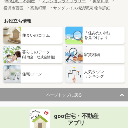
goo住宅・不動産
マンションライブラリー
神奈川県
横浜市西区
高島町駅
サングレイス横浜駅東 物件詳細
お役立ち情報
「住みたい街」
住まいのコラム
を見つけよう
暮らしのデータ
家賃相場
(補助金・助成金情報)
人気タウン
住宅ローン
ランキング
ページトップに戻る
goo住宅・不動産
アプリ