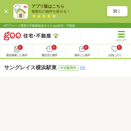
アプリ版はこちら
開く
複数社の物件を探せる！
NTTグループ運営の不動産総合サイト goo住宅・不動産
0
0
0
0
最近検索した条件
最近見た物件
保存した条件
お気に入り
サングレイス横浜駅東
5件
中古販売中