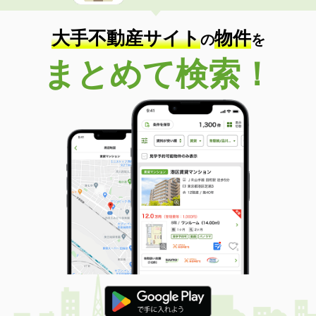
大手不動産サイト
物件
の
を
まとめて検索！