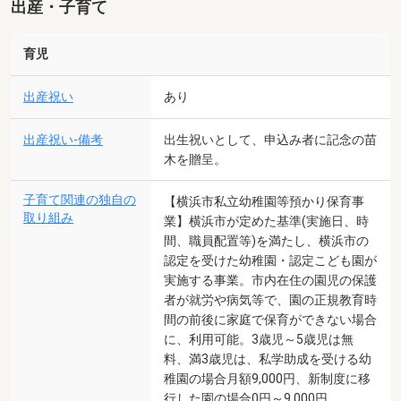
出産・子育て
育児
出産祝い
あり
出産祝い-備考
出生祝いとして、申込み者に記念の苗
木を贈呈。
子育て関連の独自の
【横浜市私立幼稚園等預かり保育事
取り組み
業】横浜市が定めた基準(実施日、時
間、職員配置等)を満たし、横浜市の
認定を受けた幼稚園・認定こども園が
実施する事業。市内在住の園児の保護
者が就労や病気等で、園の正規教育時
間の前後に家庭で保育ができない場合
に、利用可能。3歳児～5歳児は無
料、満3歳児は、私学助成を受ける幼
稚園の場合月額9,000円、新制度に移
行した園の場合0円～9,000円。