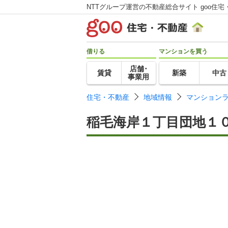
NTTグループ運営の不動産総合サイト goo住宅
借りる
マンションを買う
店舗･
賃貸
新築
中古
事業用
住宅・不動産
地域情報
マンション
稲毛海岸１丁目団地１