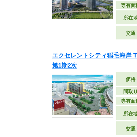
専有面
所在
交通
エクセレントシティ稲毛海岸 THE
第1期2次
価格
間取
専有面
所在
交通