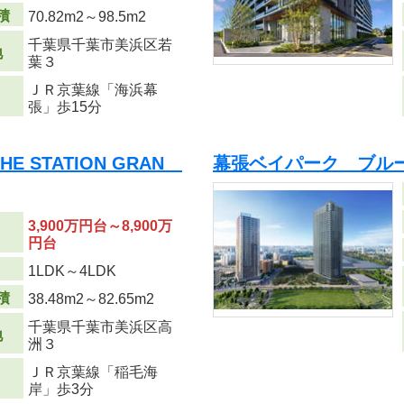
積
70.82m
2
～98.5m
2
千葉県千葉市美浜区若
地
葉３
ＪＲ京葉線「海浜幕
張」歩15分
 STATION GRAN
幕張ベイパーク ブル
3,900万円台～8,900万
円台
り
1LDK～4LDK
積
38.48m
2
～82.65m
2
千葉県千葉市美浜区高
地
洲３
ＪＲ京葉線「稲毛海
岸」歩3分