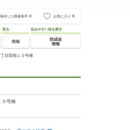
0
0
保存した検索条件
お気に入り
売る
住みやすい街を探す
助成金
売却
情報
１丁目団地１０号棟
１０号棟