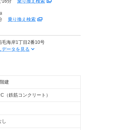
16分
乗り換え検索
線
分
乗り換え検索
毛海岸1丁目2番10号
しデータを見る
5階建
RC（鉄筋コンクリート）
なし