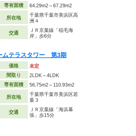
専有面積
64.29m
2
～67.29m
2
千葉県千葉市美浜区高
所在地
洲４
ＪＲ京葉線「稲毛海
交通
岸」歩6分
ームテラスタワー 第3期
価格
未定
間取り
2LDK～4LDK
専有面積
56.75m
2
～110.93m
2
千葉県千葉市美浜区若
所在地
葉３
ＪＲ京葉線「海浜幕
交通
張」歩15分