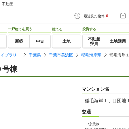
・不動産
0
最近見た物件
一戸建てを買う
建てる
投資する
不動産
新築
中古
土地
土地活用
投資
ライブラリー
千葉県
千葉市美浜区
稲毛海岸駅
稲毛海岸
０号棟
マンション名
稲毛海岸１丁目団地
交通
JR京葉線