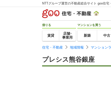
NTTグループ運営の不動産総合サイト goo住宅
借りる
マンションを買う
店舗･
賃貸
新築
中古
事業用
住宅・不動産
地域情報
マンション
プレシス熊谷銀座