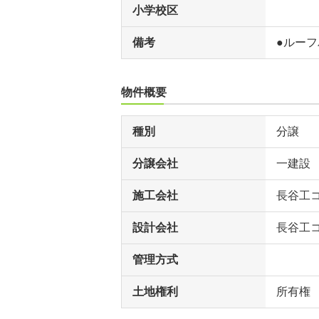
小学校区
備考
●ルー
物件概要
種別
分譲
分譲会社
一建設
施工会社
長谷工
設計会社
長谷工
管理方式
土地権利
所有権