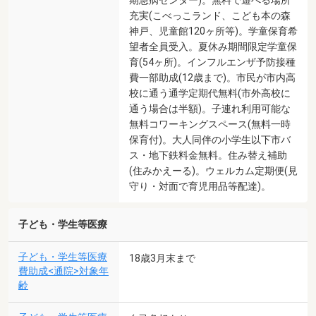
充実(こべっこランド、こども本の森
神戸、児童館120ヶ所等)。学童保育希
望者全員受入。夏休み期間限定学童保
育(54ヶ所)。インフルエンザ予防接種
費一部助成(12歳まで)。市民が市内高
校に通う通学定期代無料(市外高校に
通う場合は半額)。子連れ利用可能な
無料コワーキングスペース(無料一時
保育付)。大人同伴の小学生以下市バ
ス・地下鉄料金無料。住み替え補助
(住みかえーる)。ウェルカム定期便(見
守り・対面で育児用品等配達)。
子ども・学生等医療
子ども・学生等医療
18歳3月末まで
費助成<通院>対象年
齢