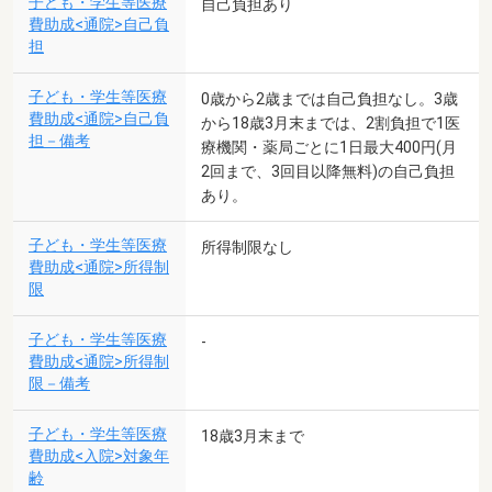
子ども・学生等医療
自己負担あり
費助成<通院>自己負
担
子ども・学生等医療
0歳から2歳までは自己負担なし。3歳
費助成<通院>自己負
から18歳3月末までは、2割負担で1医
担－備考
療機関・薬局ごとに1日最大400円(月
2回まで、3回目以降無料)の自己負担
あり。
子ども・学生等医療
所得制限なし
費助成<通院>所得制
限
子ども・学生等医療
-
費助成<通院>所得制
限－備考
子ども・学生等医療
18歳3月末まで
費助成<入院>対象年
齢