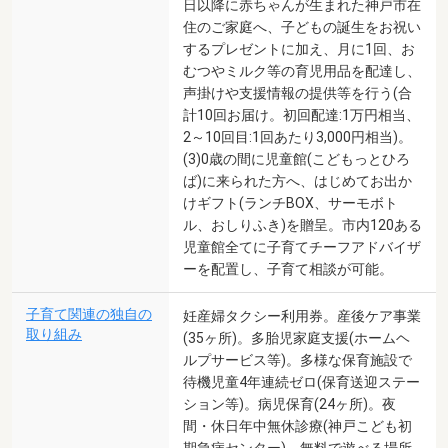
日以降に赤ちゃんが生まれた神戸市在
住のご家庭へ、子どもの誕生をお祝い
するプレゼントに加え、月に1回、お
むつやミルク等の育児用品を配達し、
声掛けや支援情報の提供等を行う(合
計10回お届け。初回配達:1万円相当、
2～10回目:1回あたり3,000円相当)。
(3)0歳の間に児童館(こどもっとひろ
ば)に来られた方へ、はじめてお出か
けギフト(ランチBOX、サーモボト
ル、おしりふき)を贈呈。市内120ある
児童館全てに子育てチーフアドバイザ
ーを配置し、子育て相談が可能。
子育て関連の独自の
妊産婦タクシー利用券。産後ケア事業
取り組み
(35ヶ所)。多胎児家庭支援(ホームヘ
ルプサービス等)。多様な保育施設で
待機児童4年連続ゼロ(保育送迎ステー
ション等)。病児保育(24ヶ所)。夜
間・休日年中無休診療(神戸こども初
期急病センター)。無料で遊べる場所