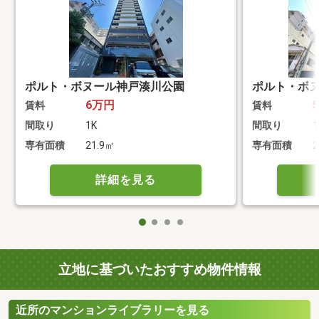
ポルト・ボヌール神戸湊川公園
ポルト・ボ
6万円
賃料
賃料
間取り
1K
間取り
1
専有面積
21.9㎡
専有面積
2
詳細を見る
立地に基づいたおすすめ物件情報
近所のマンションライブラリーを見る