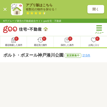
アプリ版はこちら
開く
複数社の物件を探せる！
NTTグループ運営の不動産総合サイト goo住宅・不動産
0
0
0
0
最近検索した条件
最近見た物件
保存した条件
お気に入り
ポルト・ボヌール神戸湊川公園
215件
賃貸募集中