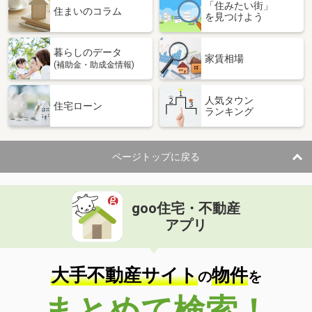
「住みたい街」
住まいのコラム
を見つけよう
暮らしのデータ
家賃相場
(補助金・助成金情報)
人気タウン
住宅ローン
ランキング
ページトップに戻る
goo住宅・不動産
アプリ
大手不動産サイト
物件
の
を
まとめて検索！