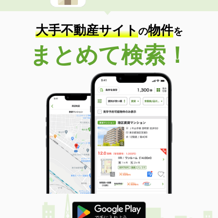
大手不動産サイト
物件
の
を
まとめて検索！