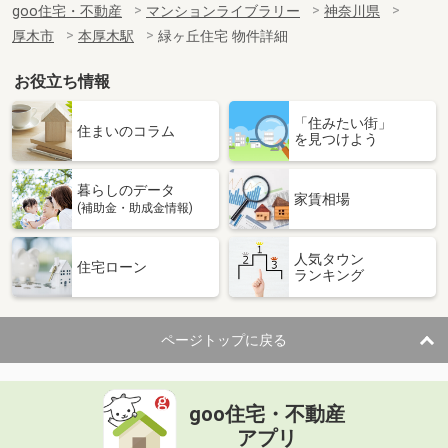
goo住宅・不動産
マンションライブラリー
神奈川県
厚木市
本厚木駅
緑ヶ丘住宅 物件詳細
お役立ち情報
「住みたい街」
住まいのコラム
を見つけよう
暮らしのデータ
家賃相場
(補助金・助成金情報)
人気タウン
住宅ローン
ランキング
ページトップに戻る
goo住宅・不動産
アプリ