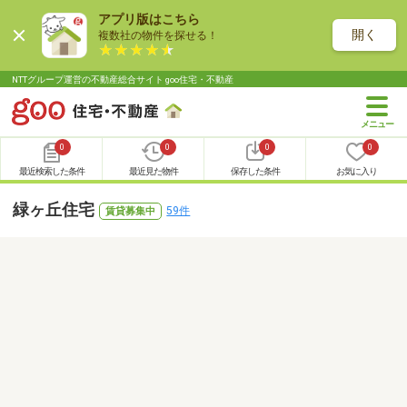
アプリ版はこちら
開く
複数社の物件を探せる！
NTTグループ運営の不動産総合サイト goo住宅・不動産
0
0
0
0
最近検索した条件
最近見た物件
保存した条件
お気に入り
緑ヶ丘住宅
59件
賃貸募集中