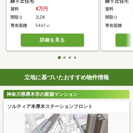
緑ヶ丘住宅
緑ヶ丘住宅
8万円
賃料
賃料
間取り
2LDK
間取り
2
専有面積
54.61㎡
専有面積
5
詳細を見る
立地に基づいたおすすめ物件情報
神奈川県厚木市の新築マンション
ソルティア本厚木ステーションフロント