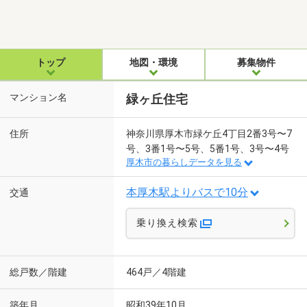
トップ
地図・環境
募集物件
マンション名
緑ヶ丘住宅
住所
神奈川県厚木市緑ケ丘4丁目2番3号〜7
号、3番1号〜5号、5番1号、3号〜4号
厚木市の暮らしデータを見る
本厚木駅よりバスで10分
交通
乗り換え検索
総戸数／階建
464戸／4階建
築年月
昭和39年10月