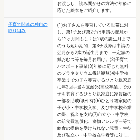
お渡しし、読み聞かせの方法や年齢に
応じた絵本をご紹介します。
子育て関連の独自の
(1)お子さんを養育している世帯に対
取り組み
し、第1子及び第2子は申請の翌月か
ら12ヶ月間もしくは2歳の誕生月まで
のうち短い期間、第3子以降は申請の
翌月から2歳の誕生月まで、一定額の
紙おむつ等を毎月お届け。(2)子育て
パスポート事業(3)年齢に応じた無料
のプラネタリウム番組観覧(4)中学校
卒業までの子を養育するひとり親家庭
に年2回手当を支給(5)高校卒業までの
子を養育するひとり親家庭に家賃額の
一部を助成(条件有)(6)ひとり親家庭の
子が小・中学校入学、及び中学校卒業
の際、祝金を支給(7)市立小・中学校
の給食費無償化、食物アレルギー等で
給食の提供を受けられない児童・生徒
及び私立小・中学校在学者等に対し、