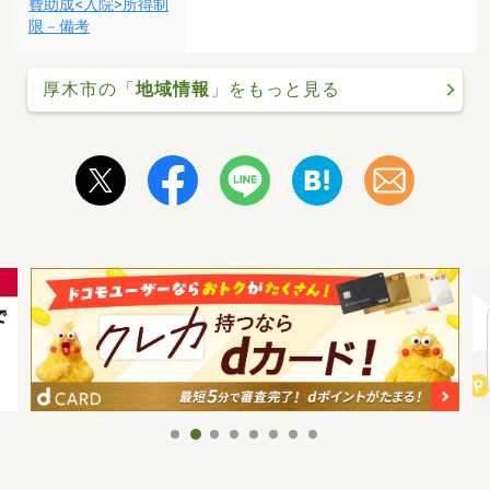
費助成<入院>所得制
限－備考
厚木市の「
地域情報
」をもっと見る