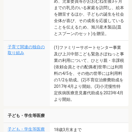
め、児童委員等がおおむね生後3ヶ月
までの乳児のいる家庭を訪問し、絵本
を贈呈するほか、子どもの誕生を社会
全体が喜び、その成長を応援している
ことを伝えるため、旭川産木製品(皿
とスプーンのセット)を贈呈。
子育て関連の独自の
(1)ファミリーサポートセンター事業
取り組み
及び上川中部こども緊急さぽねっと事
業の利用について、ひとり親・非課税
(依頼会員とその配偶者)世帯には利用
料の4/5を、その他の世帯には利用料
の1/2を助成。(2)不育症治療費助成を
2017年4月より開始。(3)小児慢性特
定疾病医療意見書代助成を2023年4月
より開始。
子ども・学生等医療
子ども・学生等医療
18歳3月末まで