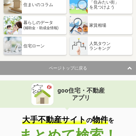
「住みたい街」
住まいのコラム
を見つけよう
暮らしのデータ
家賃相場
(補助金・助成金情報)
人気タウン
住宅ローン
ランキング
ページトップに戻る
goo住宅・不動産
アプリ
大手不動産サイト
物件
の
を
まとめて検索！