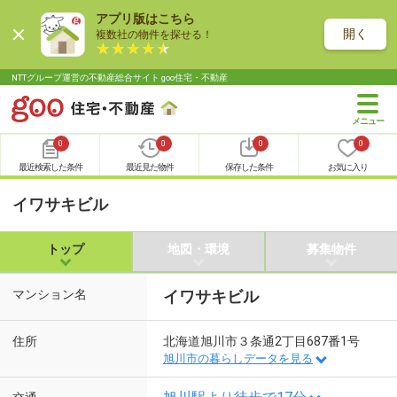
アプリ版はこちら
開く
複数社の物件を探せる！
NTTグループ運営の不動産総合サイト goo住宅・不動産
0
0
0
0
最近検索した条件
最近見た物件
保存した条件
お気に入り
イワサキビル
トップ
地図・環境
募集物件
マンション名
イワサキビル
住所
北海道旭川市３条通2丁目687番1号
旭川市の暮らしデータを見る