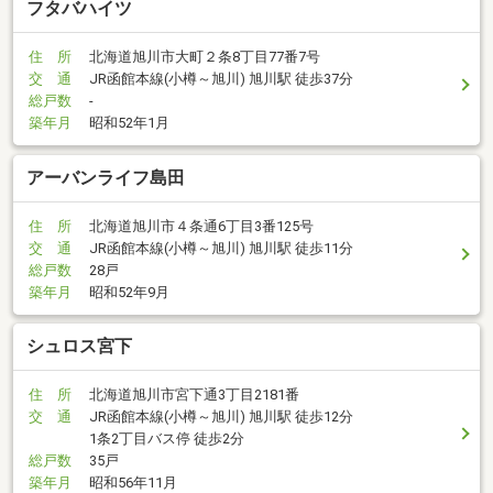
フタバハイツ
住 所
北海道旭川市大町２条8丁目77番7号
交 通
JR函館本線(小樽～旭川) 旭川駅 徒歩37分
総戸数
-
築年月
昭和52年1月
アーバンライフ島田
住 所
北海道旭川市４条通6丁目3番125号
交 通
JR函館本線(小樽～旭川) 旭川駅 徒歩11分
総戸数
28戸
築年月
昭和52年9月
シュロス宮下
住 所
北海道旭川市宮下通3丁目2181番
交 通
JR函館本線(小樽～旭川) 旭川駅 徒歩12分
1条2丁目バス停 徒歩2分
総戸数
35戸
築年月
昭和56年11月