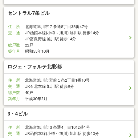
セントラル7条ビル
住 所
北海道旭川市７条通8丁目38番47号
交 通
JR函館本線(小樽～旭川) 旭川駅 徒歩14分
JR富良野線 旭川駅 徒歩14分
総戸数
22戸
築年月
昭和55年10月
ロジェ・フォルテ北彩都
住 所
北海道旭川市宮前１条2丁目1番10号
交 通
JR石北本線 旭川駅 徒歩9分
総戸数
40戸
築年月
平成30年2月
3・4ビル
住 所
北海道旭川市３条通4丁目1012番1号
交 通
JR函館本線(小樽～旭川) 旭川駅 徒歩10分