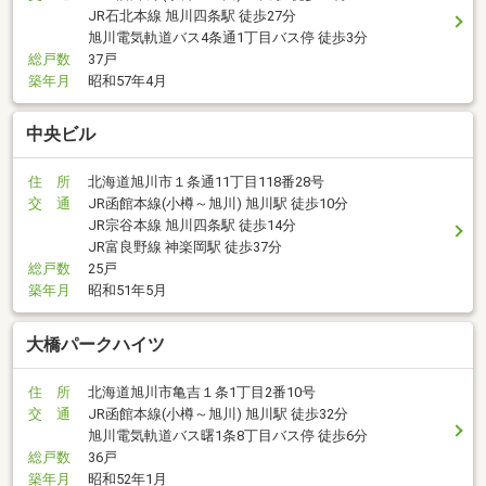
JR石北本線 旭川四条駅 徒歩27分
旭川電気軌道バス4条通1丁目バス停 徒歩3分
総戸数
37戸
築年月
昭和57年4月
中央ビル
住 所
北海道旭川市１条通11丁目118番28号
交 通
JR函館本線(小樽～旭川) 旭川駅 徒歩10分
JR宗谷本線 旭川四条駅 徒歩14分
JR富良野線 神楽岡駅 徒歩37分
総戸数
25戸
築年月
昭和51年5月
大橋パークハイツ
住 所
北海道旭川市亀吉１条1丁目2番10号
交 通
JR函館本線(小樽～旭川) 旭川駅 徒歩32分
旭川電気軌道バス曙1条8丁目バス停 徒歩6分
総戸数
36戸
築年月
昭和52年1月