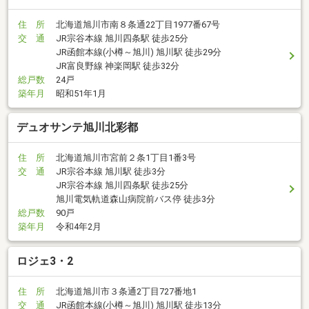
住 所
北海道旭川市南８条通22丁目1977番67号
交 通
JR宗谷本線 旭川四条駅 徒歩25分
JR函館本線(小樽～旭川) 旭川駅 徒歩29分
JR富良野線 神楽岡駅 徒歩32分
総戸数
24戸
築年月
昭和51年1月
デュオサンテ旭川北彩都
住 所
北海道旭川市宮前２条1丁目1番3号
交 通
JR宗谷本線 旭川駅 徒歩3分
JR宗谷本線 旭川四条駅 徒歩25分
旭川電気軌道森山病院前バス停 徒歩3分
総戸数
90戸
築年月
令和4年2月
ロジェ3・2
住 所
北海道旭川市３条通2丁目727番地1
交 通
JR函館本線(小樽～旭川) 旭川駅 徒歩13分