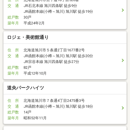
交 通
JR石北本線 旭川四条駅 徒歩9分
JR函館本線(小樽～旭川) 旭川駅 徒歩19分
総戸数
30戸
築年月
平成24年2月
ロジェ・美術館通り
住 所
北海道旭川市５条通2丁目1677番2号
交 通
JR函館本線(小樽～旭川) 旭川駅 徒歩20分
JR宗谷本線 旭川四条駅 徒歩27分
総戸数
82戸
築年月
平成12年10月
道央パークハイツ
住 所
北海道旭川市７条通4丁目2475番3号
交 通
JR函館本線(小樽～旭川) 旭川駅 徒歩18分
総戸数
14戸
築年月
昭和52年11月