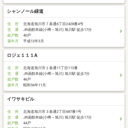
シャンノール緑道
住 所
北海道旭川市７条通6丁目2428番4号
交 通
JR函館本線(小樽～旭川) 旭川駅 徒歩17分
総戸数
40戸
築年月
平成12年3月
ロジェ１１１A
住 所
北海道旭川市１条通11丁目113番
交 通
JR函館本線(小樽～旭川) 旭川駅 徒歩7分
総戸数
46戸
築年月
昭和56年11月
イワサキビル
住 所
北海道旭川市３条通2丁目687番1号
交 通
JR函館本線(小樽～旭川) 旭川駅 徒歩17分
総戸数
44戸