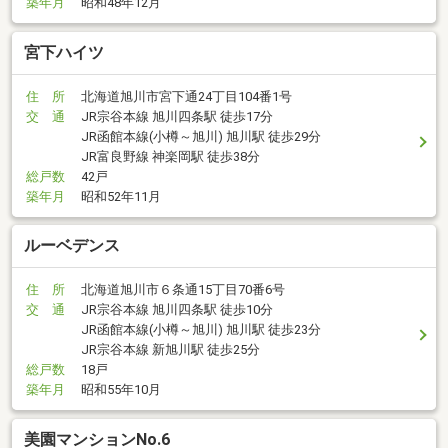
築年月
昭和48年12月
宮下ハイツ
住 所
北海道旭川市宮下通24丁目104番1号
交 通
JR宗谷本線 旭川四条駅 徒歩17分
JR函館本線(小樽～旭川) 旭川駅 徒歩29分
JR富良野線 神楽岡駅 徒歩38分
総戸数
42戸
築年月
昭和52年11月
ルーベデンス
住 所
北海道旭川市６条通15丁目70番6号
交 通
JR宗谷本線 旭川四条駅 徒歩10分
JR函館本線(小樽～旭川) 旭川駅 徒歩23分
JR宗谷本線 新旭川駅 徒歩25分
総戸数
18戸
築年月
昭和55年10月
美園マンションNo.6