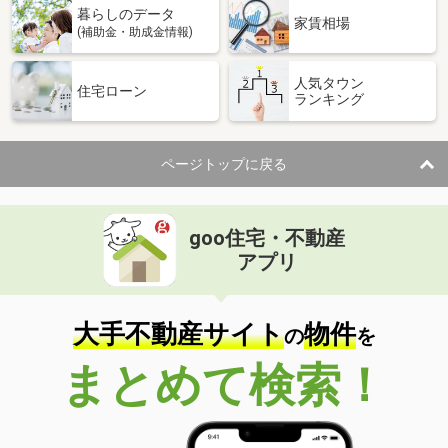
暮らしのデータ
家賃相場
(補助金・助成金情報)
人気タウン
住宅ローン
ランキング
ページトップに戻る
goo住宅・不動産
アプリ
大手不動産サイト
物件
の
を
まとめて検索！