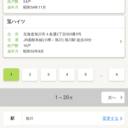
総戸数
24戸
築年月
昭和54年11月
宝ハイツ
住 所
北海道旭川市４条通2丁目925番5号
交 通
JR函館本線(小樽～旭川) 旭川駅 徒歩20分
総戸数
16戸
築年月
昭和53年8月
…
1
2
3
4
5
6
1～20
次へ
件
駅
変更する
旭川