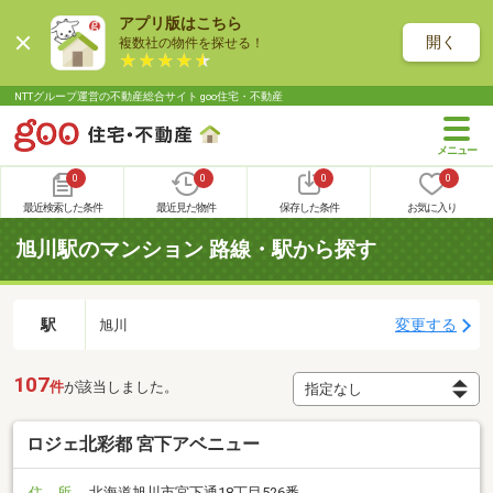
アプリ版はこちら
開く
複数社の物件を探せる！
NTTグループ運営の不動産総合サイト goo住宅・不動産
0
0
0
0
最近検索した条件
最近見た物件
保存した条件
お気に入り
旭川駅のマンション 路線・駅から探す
駅
変更する
旭川
107
件
が該当しました。
ロジェ北彩都 宮下アベニュー
住 所
北海道旭川市宮下通18丁目526番