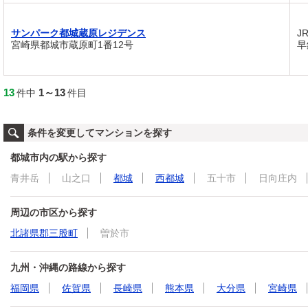
サンパーク都城蔵原レジデンス
J
宮崎県都城市蔵原町1番12号
早
13
1～13
件中
件目
条件を変更してマンションを探す
都城市内の駅から探す
青井岳
山之口
都城
西都城
五十市
日向庄内
周辺の市区から探す
北諸県郡三股町
曽於市
九州・沖縄の路線から探す
福岡県
佐賀県
長崎県
熊本県
大分県
宮崎県