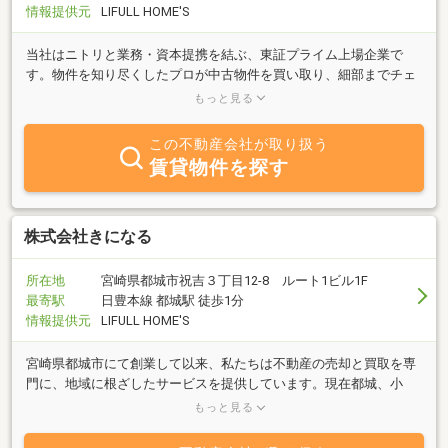
情報提供元
LIFULL HOME'S
当社はニトリと業務・資本提携を結ぶ、東証プライム上場企業で
す。物件を知り尽くしたプロが中古物件を買い取り、細部までチェ
ックし、自社規格に沿って丁寧にリフォームしているので、ご購入
もっと見る
後も安心が続きます。
この不動産会社が取り扱う
賃貸物件を探す
株式会社きになる
所在地
宮崎県都城市祝吉３丁目12-8 ルート1ビル1F
最寄駅
日豊本線 都城駅 徒歩1分
情報提供元
LIFULL HOME'S
宮崎県都城市にて創業して以来、私たちは不動産の売却と買取を専
門に、地域に根ざしたサービスを提供しています。現在都城、小
林、日南の3店舗を展開し、お客様一人ひとりに寄り添ったサポー
もっと見る
トを大切にしています。