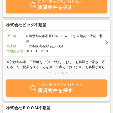
この不動産会社が取り扱う
賃貸物件を探す
株式会社ビッグ不動産
所在地
宮崎県都城市郡元町3205-14 くすり館あい店舗 北
側
最寄駅
日豊本線 都城駅 徒歩21分
情報提供元
LIFULL HOME'S
当社は都城市・三股町を中心に活動しており、お客様とご家族に寄
り添ったご提案をすることを第一に考えております。お客様が知ら
ずに損をしないように情報公開と土地建物の調査・検査を充実させ
もっと見る
た不動産会社です。
この不動産会社が取り扱う
賃貸物件を探す
株式会社ＲＯＯＭ不動産