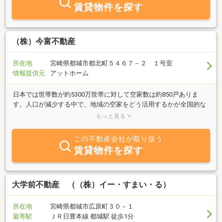
賃貸物件を探す
（株）今富不動産
所在地
宮崎県都城市都北町５４６７－２ １号室
情報提供元
アットホーム
日本では世帯数が約5300万世帯に対して空家数は約850戸ありま
す。人口が減少する中で、地域の空家をどう活用するかが全国的な
課題となっております。弊社では、地方の不動産を相続した都会に
もっと見る
住む方々から売却の依頼を受けることが多くあります。最近は相続
手続きに関する相談が年々増えてきましたので、遺産分割協議証明
この不動産会社が取り扱う
書や、遺言作成などの相続サポートに力を入れるために行政書士業
賃貸物件を探す
務も開始しました。売却後の税金の相談や、登記手続きまでワンス
トップでサポートして欲しいとの要望も多くあるので、司法書士や
公認会計士などの各士業とも連携しております。また、国際ライセ
ンスのCFP（ファイナンシャルプランナー）、1級FPが売却後のライ
大学前不動産 （（株）イー・すまい・る）
フプランまでサポートいたします。都城市がより住みやすい、活力
のある街になるように仕事に取り組んでまいります。
所在地
宮崎県都城市広原町３０－１
最寄駅
ＪＲ日豊本線 都城駅 徒歩1分