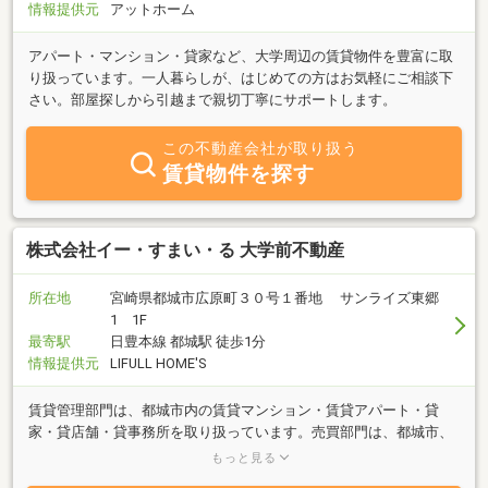
情報提供元
アットホーム
アパート・マンション・貸家など、大学周辺の賃貸物件を豊富に取
り扱っています。一人暮らしが、はじめての方はお気軽にご相談下
さい。部屋探しから引越まで親切丁寧にサポートします。
この不動産会社が取り扱う
賃貸物件を探す
株式会社イー・すまい・る 大学前不動産
所在地
宮崎県都城市広原町３０号１番地 サンライズ東郷
1 1F
最寄駅
日豊本線 都城駅 徒歩1分
情報提供元
LIFULL HOME'S
賃貸管理部門は、都城市内の賃貸マンション・賃貸アパート・貸
家・貸店舗・貸事務所を取り扱っています。売買部門は、都城市、
宮崎市内における土地売買、中古分譲マンション売買と収益物件売
もっと見る
買を取り扱っています。