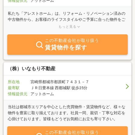
情報提供元
アットホーム
私たち「アレストホーム」は、リフォーム・リノベーション済みの
中古物件から、お客様のライフスタイルやご予算に合った物件をご
提案・販売する企業です。適正価格でより良い住宅をご提供できる
もっと見る
よう、リフォーム・リノベーション施工時から品質にこだわり、中
古住宅ならではのメリットに機能性や快適性を付加した住まいを取
この不動産会社が取り扱う
り扱っています。都城市や宮崎市周辺エリアの中古住宅・物件のこ
賃貸物件を探す
とならアレストホームにお任せください。
（株）いなもり不動産
所在地
宮崎県都城市都原町７４３１－７
最寄駅
ＪＲ日豊本線 西都城駅 徒歩25分
情報提供元
アットホーム
当社は都城市エリアを中心とした売買物件・賃貸物件など、様々な
物件を豊富に取り揃えております。社員一同、親切・丁寧な対応を
心掛けております。皆様もどうぞお気軽にお立ち寄り下さい。
この不動産会社が取り扱う