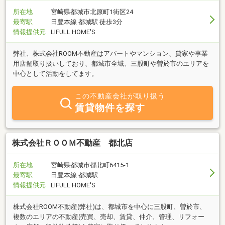
所在地
宮崎県都城市北原町1街区24
最寄駅
日豊本線 都城駅 徒歩3分
情報提供元
LIFULL HOME'S
弊社、株式会社ROOM不動産はアパートやマンション、貸家や事業
用店舗取り扱いしており、都城市全域、三股町や曽於市のエリアを
中心として活動をしてます。
この不動産会社が取り扱う
賃貸物件を探す
株式会社ＲＯＯＭ不動産 都北店
所在地
宮崎県都城市都北町6415-1
最寄駅
日豊本線 都城駅
情報提供元
LIFULL HOME'S
株式会社ROOM不動産(弊社)は、都城市を中心に三股町、曽於市、
複数のエリアの不動産(売買、売却、賃貸、仲介、管理、リフォー