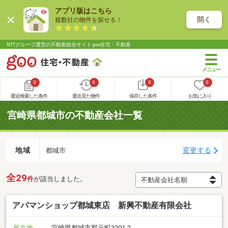
アプリ版はこちら
開く
複数社の物件を探せる！
NTTグループ運営の不動産総合サイト goo住宅・不動産
0
0
0
0
最近検索した条件
最近見た物件
保存した条件
お気に入り
宮崎県都城市の不動産会社一覧
地域
変更する
都城市
全29
件
が該当しました。
アパマンショップ都城東店 新興不動産有限会社
所在地
宮崎県都城市郡元町3201-2