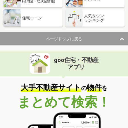
(補助金・助成金情報)
人気タウン
住宅ローン
ランキング
ページトップに戻る
goo住宅・不動産
アプリ
大手不動産サイト
物件
の
を
まとめて検索！