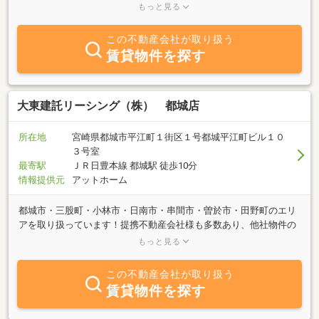
社では 「 建てたい場所に・建てたい家を・建てたい価格
もっと見る
で 」 をモットーに高品質・低価格な家作りをさせていただいて
おります。自社分譲地も西小、明和小、五十市小、、高城小と豊富
この不動産会社が取り扱う
にございます。明るく活気ある店内で皆様をお待ちしております。
賃貸物件を探す
お気軽にご来店ください♪
大東建託リーシング（株） 都城店
所在地
宮崎県都城市平江町１街区１号都城平江町ビル１０
３号室
最寄駅
ＪＲ日豊本線 都城駅 徒歩10分
情報提供元
アットホーム
都城市・三股町・小林市・日南市・串間市・曽於市・田野町のエリ
アを取り扱っています！提携不動産会社様も多数あり、他社物件の
紹介も可能です。お部屋探しをする際はまず大東建託リーシング都
もっと見る
城店にご相談ください！！
この不動産会社が取り扱う
賃貸物件を探す