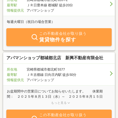
最寄駅
ＪＲ日豊本線 都城駅 徒歩20分
情報提供元
アパマンショップ
毎週火曜日（祝日の場合営業）
この不動産会社が取り扱う
賃貸物件を探す
アパマンショップ都城都北店 新興不動産有限会社
所在地
宮崎県都城市都北町5577
最寄駅
ＪＲ吉都線 日向庄内駅 徒歩50分
情報提供元
アパマンショップ
お盆期間中の営業日についてお知らせいたします。 休業期
間： ２０２５年８月１３日（水）～ ２０２５年８月１５日
（金） ※８月１２日（火）と１６（土）は通常営業いたしま
もっと見る
す。
この不動産会社が取り扱う