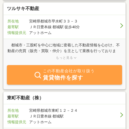
ツルサキ不動産
所在地
宮崎県都城市早水町３３－３
最寄駅
ＪＲ日豊本線 都城駅 徒歩40分
情報提供元
アットホーム
都城市・三股町を中心に地域に密着した不動産情報を心がけ、不
動産の売買（販売・買取・仲介）を主として業務を行っておりま
す。 都城市で土地・建物を売りたい方、是非一度お問い合わせ下
もっと見る
さい。秘密厳守にて対応いたします。都城市内での物件の査定・相
談は無料です。お客様よりのお問い合わせ、ご相談を心よりお待ち
この不動産会社が取り扱う
致しております。（当社はお問い合わせいただいたお客様のお宅を
賃貸物件を探す
アポイント無しで訪問することは致しません。）
東町不動産（株）
所在地
宮崎県都城市東町１２－２４
最寄駅
ＪＲ日豊本線 都城駅
情報提供元
アットホーム