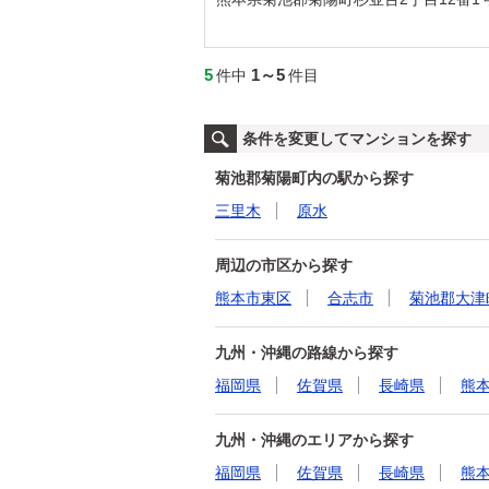
5
1～5
件中
件目
条件を変更してマンションを探す
菊池郡菊陽町内の駅から探す
三里木
原水
周辺の市区から探す
熊本市東区
合志市
菊池郡大津
九州・沖縄の路線から探す
福岡県
佐賀県
長崎県
熊
九州・沖縄のエリアから探す
福岡県
佐賀県
長崎県
熊