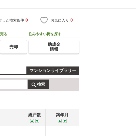
0
0
存した検索条件
お気に入り
売る
住みやすい街を探す
助成金
売却
情報
マンションライブラリー
検索
総戸数
築年月