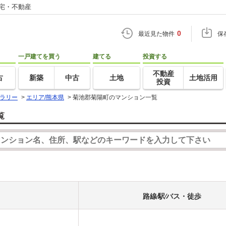
住宅・不動産
0
最近見た物件
保
一戸建てを買う
建てる
投資する
不動産
古
新築
中古
土地
土地活用
投資
ラリー
>
エリア/熊本県
>
菊池郡菊陽町のマンション一覧
覧
路線⁄駅⁄バス・徒歩