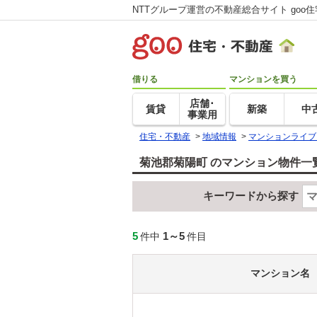
NTTグループ運営の不動産総合サイト goo
借りる
マンションを買う
店舗･
賃貸
新築
中
事業用
住宅・不動産
>
地域情報
>
マンションライブ
菊池郡菊陽町 のマンション物件一
キーワードから探す
5
1～5
件中
件目
マンション名