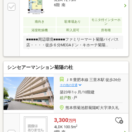
のライフプランシミュレーションFPへの家計の見直し
6階 南
相談も可能！【アフターサポート】▼税金面等のアド
バイス資金贈与（援助）や住宅ローン控除のご案内や
ご相談もお任せ！▼お引渡し後のアフターサポートお
モニタ付インターホ
南向き
駐車場あり
ン
引渡し後のメンテナンス（リフォーム）、将来的な売
浴室乾燥機
即入居可
所有権
却・賃貸等の運用サポート！
■■■■■周辺環境■■■■■ファミリーマート菊陽バイパス
店・・・・徒歩６分MEGAドン・キホーテ菊陽
店・・・・・徒歩21分菊陽中部小学校・・・・・徒歩
12分菊陽中学校・・・・・徒歩14分 菊陽久保田郵便
局・・・・・徒歩15分大津警察署・・・・・徒歩16分
シンセアーマンション菊陽の杜
ＪＲ豊肥本線 三里木駅 徒歩26分
その他の交通
築23年1ヶ月/10階建
総戸数
-戸
熊本県菊池郡菊陽町大字津久礼
3,300
万円
2
4LDK 100.5m
9階 南