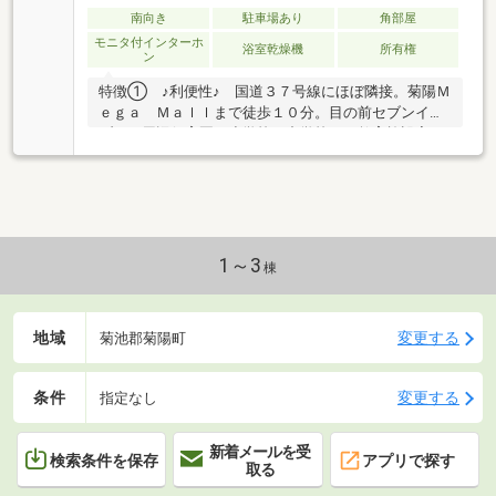
南向き
駐車場あり
角部屋
モニタ付インターホ
浴室乾燥機
所有権
ン
特徴① ♪利便性♪ 国道３７号線にほぼ隣接。菊陽Ｍ
ｅｇａ Ｍａｌｌまで徒歩１０分。目の前セブンイレ
ブン。周辺保育園・小学校・中学校など教育施設完
備．．．特徴② ♪とにかくリビングが明るいです
♪ 南向きの角部屋なので、入った瞬間に「明るい
っ！」と感じます。特徴③ ♪ペット飼育可能♪ 愛犬
家、愛猫家にはうれしいですね（＝＾・＾＝）特徴
④ ♪安心の住まい♪ 閑静な住宅街にあるマンション
で、セキュリティバッチリ！子育て世代には安心で
1～3
棟
す。特徴⑤ ♪間取り♪ 売主は元大手ハウスメーカ
ーの支店長！色々使い勝手のいい設計変更を行ってい
ました。愛情を込めて入居中～
地域
変更する
菊池郡菊陽町
条件
変更する
指定なし
新着メールを受
検索条件を保存
アプリで探す
取る