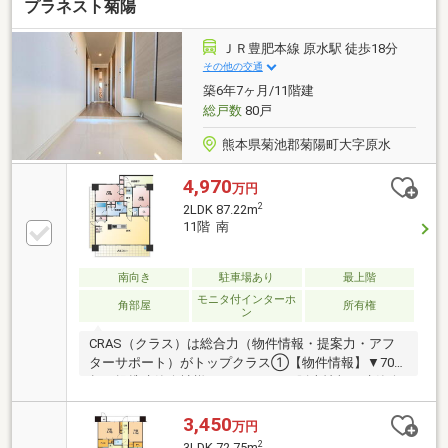
プラネスト菊陽
ＪＲ豊肥本線 原水駅 徒歩18分
その他の交通
築6年7ヶ月/11階建
総戸数
80戸
熊本県菊池郡菊陽町大字原水
4,970
万円
2
2LDK 87.22m
11階 南
南向き
駐車場あり
最上階
モニタ付インターホ
角部屋
所有権
ン
CRAS（クラス）は総合力（物件情報・提案力・アフ
ターサポート）がトップクラス①【物件情報】▼70社
超の提携建築会社様モデルハウスの販売情報や建築会
社様保有の土地情報有り！▼関連会社の新着・未公開
物件情報②【提案力】▼住宅ローン金融機関様の比較
3,450
万円
や住宅ローンの審査のコツも把握！▼後悔しないため
2
3LDK 72.75m