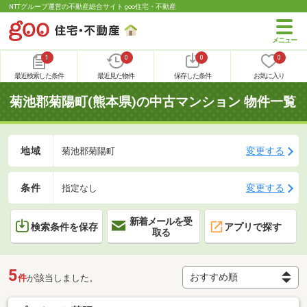
NTTグループ運営の不動産総合サイト goo住宅・不動産
1
0
0
0
最近検索した条件
最近見た物件
保存した条件
お気に入り
菊池郡菊陽町(熊本県)の中古マンション 物件一覧
地域
変更する
菊池郡菊陽町
条件
変更する
指定なし
新着メールを受
検索条件を保存
アプリで探す
取る
5
件
が該当しました。