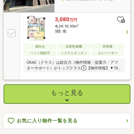
3,080
万円
2
4LDK 92.95m
5階 南
南向き
浴室乾燥機
所有権
ペット相談可
システムキッチン
エレベーター
CRAS（クラス）は総合力（物件情報・提案力・アフ
ターサポート）がトップクラス①【物件情報】▼70社
超の提携建築会社様モデルハウスの販売情報や建築会
社様保有の土地情報有り！▼関連会社の新着・未公開
物件情報②【提案力】▼住宅ローン金融機関様の比較
や住宅ローンの審査のコツも把握！▼後悔しないため
もっと見る
のライフプランシミュレーションFPへの家計の見直し
相談も可能！【アフターサポート】▼税金面等のアド
バイス資金贈与（援助）や住宅ローン控除のご案内や
ご相談もお任せ！▼お引渡し後のアフターサポートお
引渡し後のメンテナンス（リフォーム）、将来的な売
お気に入り物件一覧を見る
却・賃貸等の運用サポート！