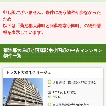
申し訳ございません。条件にあう物件が少なかった
ため
以下は「菊池郡大津町と阿蘇郡南小国町」の物件情
報を表示しています。
菊池郡大津町と阿蘇郡南小国町の中古マンション
物件一覧
トラスト大津ネクサージュ
ＪＲ豊肥本線 肥後大津駅 徒歩2
分
築13年7ヶ月/12階建
総戸数
55戸
熊本県菊池郡大津町大字室