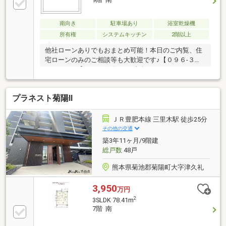
南向き
駐車場あり
浴室乾燥機
所有権
システムキッチン
2階以上
他社ローンありでもおまとめ可能！本日のご内覧、住
宅ローンのみのご相談等も大歓迎です♪【０９６-３８
３-２００１】までお気軽にご連絡ください！ベストな
住宅ローンの組み方は、お借入額・お仕事の種類や生
活スタイル・ご年収などによって様々です。銀行・フ
プラネスト菊陽Ⅱ
ラット35等のお借入先、適用する金利/ローン年数等を
どう設定するかによって月々のお支払い額に大きな差
が出ます。ゆめハウスは、複雑な住宅ローンについて
ＪＲ豊肥本線 三里木駅 徒歩25分
わかりやすく説明し、あなたに合ったご提案をしま
その他の交通
す！物件の内覧はもちろんローンのご相談のみでもお
築3年11ヶ月/9階建
気軽にお問い合わせください♪
総戸数
48戸
熊本県菊池郡菊陽町大字津久礼
3,950
万円
2
3SLDK 78.41m
7階 南