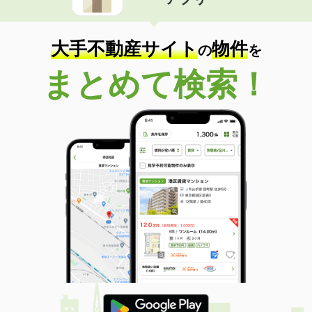
大手不動産サイト
物件
の
を
まとめて検索！