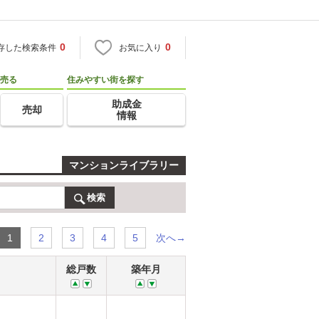
0
0
存した検索条件
お気に入り
売る
住みやすい街を探す
助成金
売却
情報
マンションライブラリー
検索
次へ→
1
2
3
4
5
総戸数
築年月