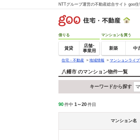
NTTグループ運営の不動産総合サイト goo
借りる
マンションを買う
店舗･
賃貸
新築
中
事業用
住宅・不動産
>
地域情報
>
マンションライブ
八幡市 のマンション物件一覧
キーワードから探す
90
1～20
件中
件目
マンション名