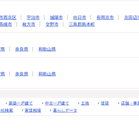
市西京区
宇治市
城陽市
向日市
長岡京市
京田辺
高槻市
枚方市
交野市
三島郡島本町
賀県
奈良県
和歌山県
賀県
奈良県
和歌山県
新築一戸建て
中古一戸建て
土地
賃貸
店舗・事
会社検索
家賃相場
暮らしデータ