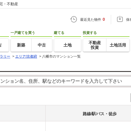
住宅・不動産
0
最近見た物件
保
一戸建てを買う
建てる
投資する
不動産
古
新築
中古
土地
土地活用
投資
ラリー
>
エリア/京都府
>
八幡市のマンション一覧
路線⁄駅⁄バス・徒歩