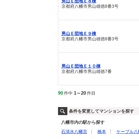
男山Ｅ団地Ｅ８棟
京都府八幡市男山雄徳8番3号
男山Ｅ団地Ｅ９棟
京都府八幡市男山雄徳8番3号
男山Ｅ団地Ｅ１０棟
京都府八幡市男山雄徳7番
90
1～20
件中
件目
条件を変更してマンションを探す
八幡市内の駅から探す
石清水八幡宮
橋本
ケーブル八