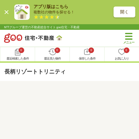
アプリ版はこちら
開く
複数社の物件を探せる！
NTTグループ運営の不動産総合サイト goo住宅・不動産
0
0
0
0
最近検索した条件
最近見た物件
保存した条件
お気に入り
長柄リゾートトリニティ