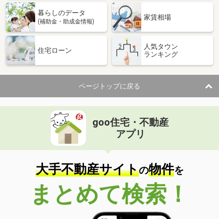
暮らしのデータ
家賃相場
(補助金・助成金情報)
人気タウン
住宅ローン
ランキング
ページトップに戻る
goo住宅・不動産
アプリ
大手不動産サイト
物件
の
を
まとめて検索！