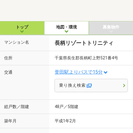
トップ
地図・環境
募集物件
マンション名
長柄リゾートトリニティ
住所
千葉県長生郡長柄町上野521番4号
誉田駅よりバスで15分
交通
乗り換え検索
総戸数／階建
48戸／5階建
築年月
平成1年2月