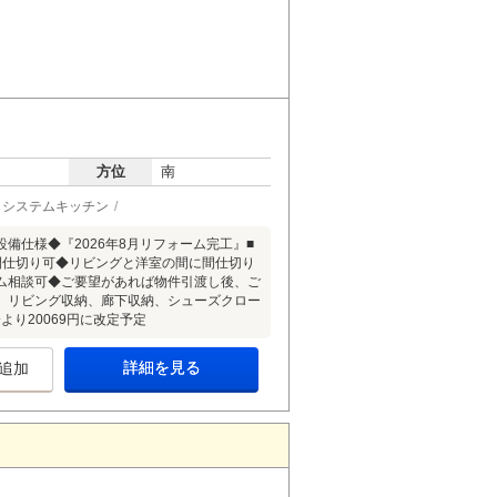
方位
南
システムキッチン
備仕様◆『2026年8月リフォーム完工』■
間仕切り可◆リビングと洋室の間に間仕切り
ム相談可◆ご要望があれば物件引渡し後、ご
、リビング収納、廊下収納、シューズクロー
より20069円に改定予定
詳細を見る
追加