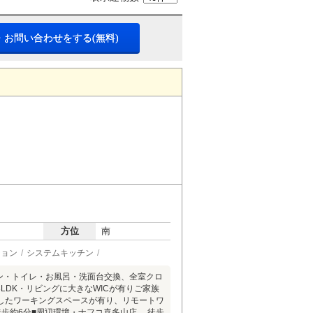
・お問い合わせをする(無料)
方位
南
ション
システムキッチン
チン・トイレ・お風呂・洗面台交換、全室クロ
LDK・リビングに大きなWICが有りご家族
したワーキングスペースが有り、リモートワ
歩約6分■周辺環境・ナフコ喜多山店 徒歩