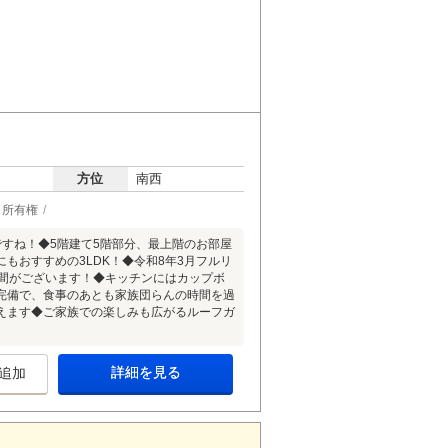
方位
南西
所有権
すね！◆5階建て5階部分、最上階のお部屋
もおすすめの3LDK！◆令和8年3月フルリ
空間がございます！◆キッチンにはカップボ
完備で、食事のあとも家族団らんの時間を過
えます◆ご家族での楽しみも広がるルーフガ
詳細を見る
追加