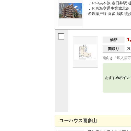
ＪＲ中央本線 春日井駅 
ＪＲ東海交通事業城北線 勝
名鉄瀬戸線 喜多山駅 徒歩6
1
価格
間取り
2
南向き
即入居可
おすすめポイン
ユーハウス喜多山