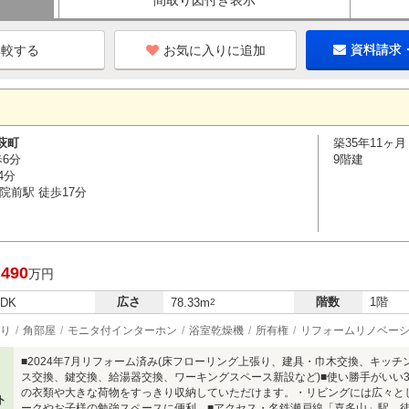
間取り図付き表示
お気に入りに追加
資料請求
萩町
築35年11ヶ月
歩6分
9階建
4分
院前駅 徒歩17分
,490
万円
広さ
階数
1階
LDK
78.33m
2
り
角部屋
モニタ付インターホン
浴室乾燥機
所有権
リフォームリノベー
■2024年7月リフォーム済み(床フローリング上張り、建具・巾木交換、キッ
ス交換、鍵交換、給湯器交換、ワーキングスペース新設など)■使い勝手がいい3
の衣類や大きな荷物をすっきり収納していただけます。・リビングには広々と
ト
ークやお子様の勉強スペースに便利。■アクセス・名鉄瀬戸線「喜多山」駅 徒