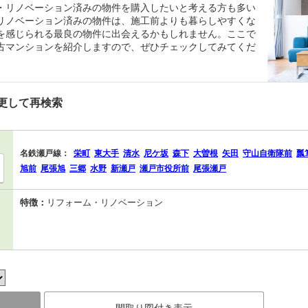
・リノベーション済みの物件を購入したいと考える方も多い
リノベーション済みの物件は、施工前よりも暮らしやすくな
を感じられる最良の物件に出会えるかもしれません。ここで
古マンションを紹介しますので、ぜひチェックしてみてくだ
更して再検索
名鉄瀬戸線：
栄町
東大手
清水
尼ケ坂
森下
大曽根
矢田
守山自衛隊前
瓢
旭前
尾張旭
三郷
水野
新瀬戸
瀬戸市役所前
尾張瀬戸
特徴：
リフォーム・リノベーション