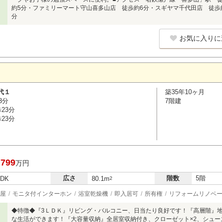
約5分・ファミリーマート守山喜多山店 徒歩約6分・スギヤマ千代田店 徒歩
分
お気に入りに
代１
築35年10ヶ月
3分
7階建
23分
23分
,799
万円
広さ
階数
5階
LDK
80.1m
2
屋
モニタ付インターホン
浴室乾燥機
即入居可
所有権
リフォームリノベ
◆特徴◆『3ＬＤＫ』リビング・バルコニー、日当たり良好です！『高層階』
な生活ができます！『大容量収納』全居室収納付き、クローゼット×2、シュ