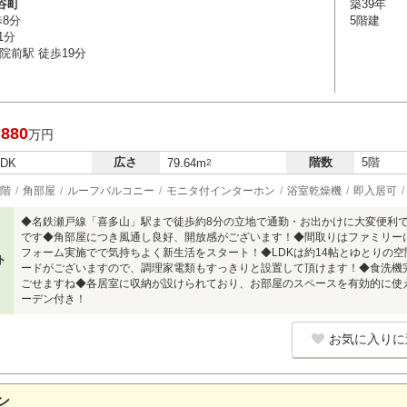
谷町
築39年
歩8分
5階建
1分
院前駅 徒歩19分
,880
万円
広さ
階数
5階
LDK
79.64m
2
階
角部屋
ルーフバルコニー
モニタ付インターホン
浴室乾燥機
即入居可
◆名鉄瀬戸線「喜多山」駅まで徒歩約8分の立地で通勤・お出かけに大変便利で
です◆角部屋につき風通し良好、開放感がございます！◆間取りはファミリーに
フォーム実施でで気持ちよく新生活をスタート！◆LDKは約14帖とゆとりの
ト
ードがございますので、調理家電類もすっきりと設置して頂けます！◆食洗機
ごせますね◆各居室に収納が設けられており、お部屋のスペースを有効的に使
ーデン付き！
お気に入りに
ン