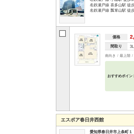
名鉄瀬戸線 喜多山駅 徒歩
名鉄瀬戸線 瓢箪山駅 徒歩
2
価格
間取り
3
南向き
最上階
おすすめポイン
エスポア春日井西館
愛知県春日井市上条町１