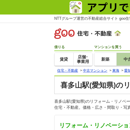
NTTグループ運営の不動産総合サイト goo
借りる
マンションを買う
店舗･
賃貸
新築
中
事業用
住宅・不動産
>
中古マンション
>
東海
>
愛
喜多山駅(愛知県)
喜多山駅(愛知県)のリフォーム・リノベ
住宅・不動産。価格・広さ・間取り・写真
リフォーム・リノベーショ