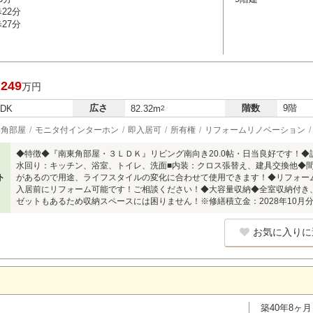
22分
27分
,249
万円
広さ
階数
9階
LDK
82.32m
2
角部屋
モニタ付インターホン
即入居可
所有権
リフォームリノベーション
◆特徴◆『南東角部屋・３ＬＤＫ』リビング南向き20.0帖・日当良好です！◆設
水回り：キッチン、浴室、トイレ、洗面■内装：クロス張替え、建具交換他◆
ト
があるので用途、ライフスタイルの変化に合わせて使用できます！◆リフォー
入居前にリフォーム可能です！ご相談ください！◆大容量収納◆全室収納付き
ゼットもあるため収納スペースには困りません！※修繕積立金：2028年10月分
お気に入りに
築40年8ヶ月