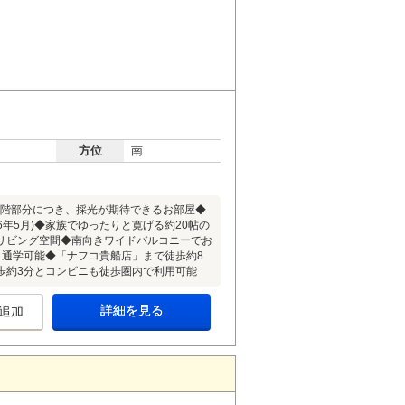
方位
南
5階部分につき、採光が期待できるお部屋◆
年5月)◆家族でゆったりと寛げる約20帖の
リビング空間◆南向きワイドバルコニーでお
く通学可能◆「ナフコ貴船店」まで徒歩約8
歩約3分とコンビニも徒歩圏内で利用可能
詳細を見る
追加