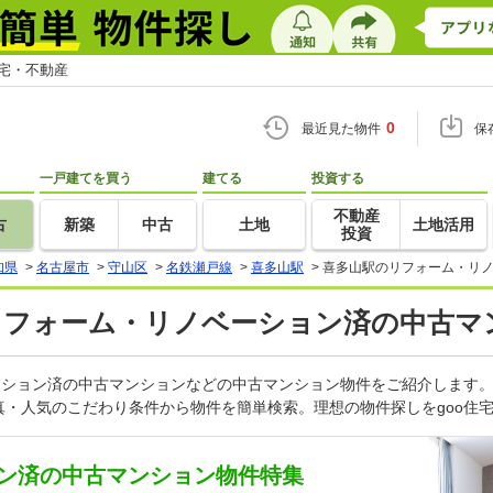
住宅・不動産
0
最近見た物件
保
一戸建てを買う
建てる
投資する
不動産
古
新築
中古
土地
土地活用
投資
知県
>
名古屋市
>
守山区
>
名鉄瀬戸線
>
喜多山駅
>
喜多山駅のリフォーム・リノ
のリフォーム・リノベーション済の中古マ
ーション済の中古マンションなどの中古マンション物件をご紹介します。
・人気のこだわり条件から物件を簡単検索。理想の物件探しをgoo住
ン済の中古マンション物件特集