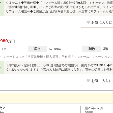
ト
りません！◆設備仕様◆『リフォーム済』2025年9月■水回り：キッチン、洗
ア張替◆間仕切り可◆リビングと和室の間に間仕切りがあるので用途、ライフ
リフォーム相談可◆ご要望があれば物件引き渡し後、入居前にリフォーム可能
お気に入りに
,980
万円
広さ
階数
3階
SLDK
67.78m
2
り
オートロック
浴室乾燥機
即入居可
所有権
リフォームリノベーション
【即内見可・定休日無し】 ◇RC造7階建ての3階部分、南向きの2SLDK！ ◆
ト
くお使いいただけます！ ◇窓のある納戸は風通しも良く、荷物に保管にも便利
お気に入りに
代２
築26年7ヶ月
5分
9階建