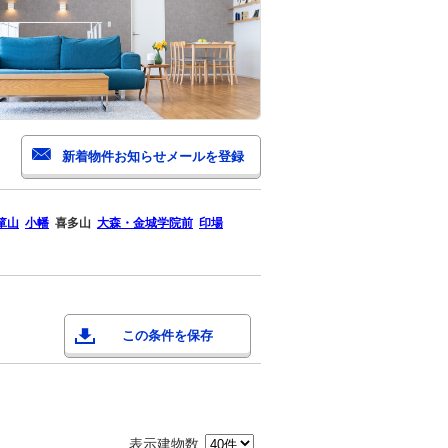
箪山
小幡
喜多山
大森・金城学院前
印場
この条件を保存
表示建物数