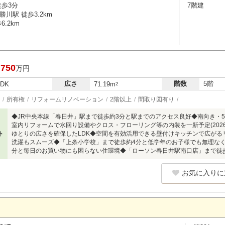
徒歩3分
7階建
川駅 徒歩3.2km
.2km
,750
万円
広さ
階数
5階
LDK
71.19m
2
所有権
リフォームリノベーション
2階以上
間取り図有り
◆JR中央本線「春日井」駅まで徒歩約3分と駅までのアクセス良好◆南向き・
室内リフォームで水回り設備やクロス・フローリング等の内装を一新予定(2026
ト
ゆとりの広さを確保したLDK◆空間を有効活用できる壁付けキッチンで広がる
洗濯もスムーズ◆「上条小学校」まで徒歩約4分と低学年のお子様でも無理な
分と毎日のお買い物にも困らない住環境◆「ローソン春日井駅南口店」まで徒
お気に入りに