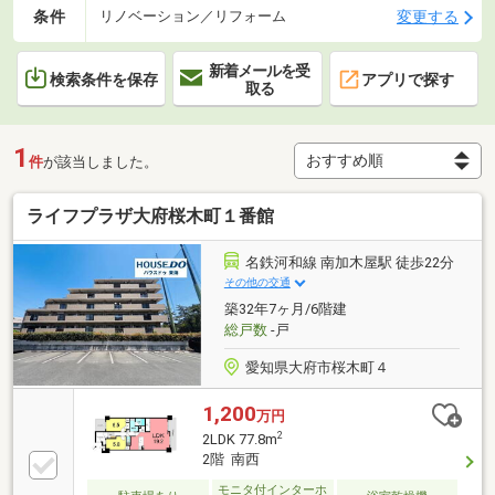
条件
変更する
リノベーション／リフォーム
新着メールを受
検索条件を保存
アプリで探す
取る
1
件
が該当しました。
ライフプラザ大府桜木町１番館
名鉄河和線 南加木屋駅 徒歩22分
その他の交通
築32年7ヶ月/6階建
総戸数
-戸
愛知県大府市桜木町４
1,200
万円
2
2LDK 77.8m
2階 南西
モニタ付インターホ