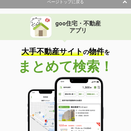
ページトップに戻る
goo住宅・不動産
アプリ
大手不動産サイト
物件
の
を
まとめて検索！