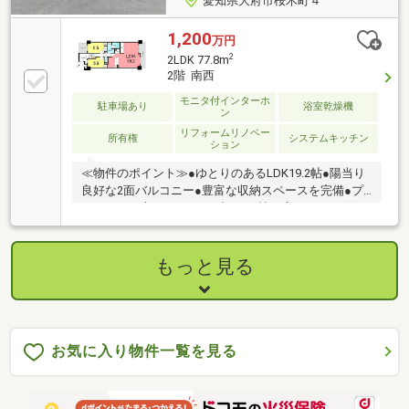
愛知県大府市桜木町４
1,200
万円
2
2LDK 77.8m
2階 南西
モニタ付インターホ
駐車場あり
浴室乾燥機
ン
リフォームリノベー
所有権
システムキッチン
ション
≪物件のポイント≫●ゆとりのあるLDK19.2帖●陽当り
良好な2面バルコニー●豊富な収納スペースを完備●プ
ライバシー守るアルコーブ＊19.2帖の広々LDKと2面バ
ルコニーを備えた、光と風が心地よい住空間です。●
ローソンまで徒歩約6分●大堀保育園まで徒歩約7分●緑
豊かな閑静な住宅街＊保育園やコンビニが近く、自然
もっと見る
豊かな閑静な住宅街で穏やかな暮らしが叶う環境で
す。
お気に入り物件一覧を見る