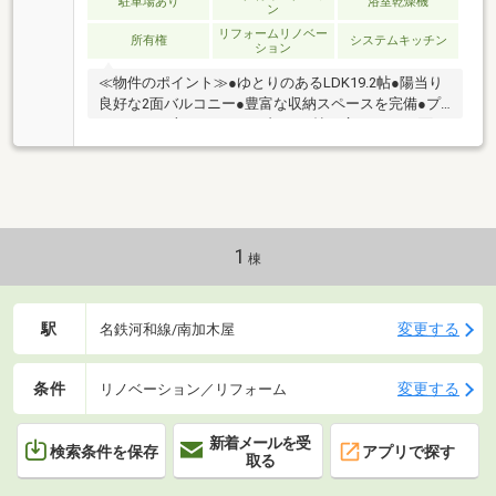
駐車場あり
浴室乾燥機
ン
リフォームリノベー
所有権
システムキッチン
ション
≪物件のポイント≫●ゆとりのあるLDK19.2帖●陽当り
良好な2面バルコニー●豊富な収納スペースを完備●プ
ライバシー守るアルコーブ＊19.2帖の広々LDKと2面バ
ルコニーを備えた、光と風が心地よい住空間です。●
ローソンまで徒歩約6分●大堀保育園まで徒歩約7分●緑
豊かな閑静な住宅街＊保育園やコンビニが近く、自然
豊かな閑静な住宅街で穏やかな暮らしが叶う環境で
す。
1
棟
駅
変更する
名鉄河和線/南加木屋
条件
変更する
リノベーション／リフォーム
新着メールを受
検索条件を保存
アプリで探す
取る