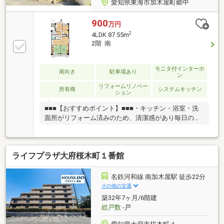
愛知県東海市加木屋町郷中
900
万円
2
4LDK 87.55m
2階 南
モニタ付インターホ
南向き
駐車場あり
ン
リフォームリノベー
所有権
システムキッチン
ション
■■■【おすすめポイント】■■■・キッチン・浴室・洗
面所がリフォーム済みのため、清潔感があり毎日の家
事が気持ちよく行えます♪！・3口コンロのシステムキ
ッチンで、複数のお料理を同時進行できて便利で
す！・和室2部屋（各6帖）は客間やお子さんのお部屋
ライフプラザ大府桜木町１番館
に最適！押入もしっかり収納できて便利です◎・駐車
場1台分付きのため、毎日のお車の出し入れも安心で
す！・名鉄河和線「加木屋中ノ池」駅が徒歩12分と好
名鉄河和線 南加木屋駅 徒歩22分
立地！駅周辺にはスーパーやコンビニ、保育園も揃
その他の交通
い、通勤やお出かけがスムーズです♪■■■【ご内覧・ご
築32年7ヶ月/6階建
来店 ご希望のお客様へ】■■■ご来店・ご案内可能で
総戸数
-戸
す！ご希望のお日にちをお気軽にご連絡下さい♪