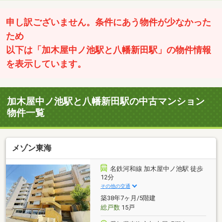
申し訳ございません。条件にあう物件が少なかった
ため
以下は「加木屋中ノ池駅と八幡新田駅」の物件情報
を表示しています。
加木屋中ノ池駅と八幡新田駅の中古マンション
物件一覧
メゾン東海
名鉄河和線 加木屋中ノ池駅 徒歩
12分
その他の交通
築38年7ヶ月/5階建
総戸数
15戸