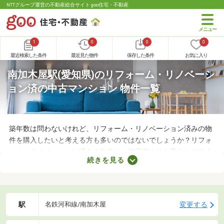
NTTグループ運営の不動産総合サイト goo住宅・不動産
1
0
0
0
最近検索した条件
最近見た物件
保存した条件
お気に入り
南加木屋駅(愛知県)のリフォーム・リノベーシ
ョン済の中古マンション 物件一覧
築年数は問わないけれど、リフォーム・リノベーション済みの物
件を購入したいと考える方も多いのではないでしょうか？リフォ
ーム・リノベーション済みの物件は、施工前よりも暮らしやすく
続きを見る
なっていることがポイント。住みやすさを感じられる最良の物件
に出会えるかもしれません。ここでリフォーム・リノベーション
済みの中古マンションを紹介しますので、ぜひチェックしてみて
くださいね。
駅
変更する
名鉄河和線/南加木屋