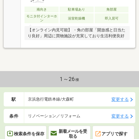
南向き
駐車場あり
角部屋
モニタ付インターホ
浴室乾燥機
即入居可
ン
【オンライン内見可能】 ・角の部屋「開放感と日当た
り良好」周辺に買物施設が充実しており生活利便良好
1～26
棟
駅
変更する
京浜急行電鉄本線/大森町
条件
変更する
リノベーション／リフォーム
新着メールを受
検索条件を保存
アプリで探す
取る