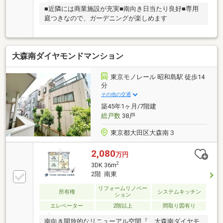
■近隣には商業施設が充実■南向き日当たり良好■専用
庭つきなので、ガーデニングが楽しめます
大森南ダイヤモンドマンション
東京モノレール 昭和島駅 徒歩14
分
その他の交通
築45年1ヶ月/7階建
総戸数
38戸
東京都大田区大森南３
2,080
万円
2
3DK 36m
2階 南東
リフォームリノベー
所有権
システムキッチン
ション
エレベーター
2階以上
間取り図有り
南向き開放的なリニューアル空間『 大森南ダイヤモ