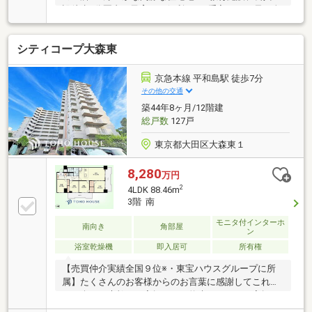
設徒歩5分圏内！子育てに便利！■お手入れのし易い全
部屋フローリングに加え、各部屋収納あり！■玄関照
明は、人感センサー付き！■新規設置のキッチンには
シティコープ大森東
食洗器・浄水器完備！■エレベーターは2台設置！防犯
カメラ付きで安心！■約16帖以上の広々としたリビン
グ！可動間仕切りでキッチン横の洋室と一体化可能！
京急本線 平和島駅 徒歩7分
■ダウンライトで日々の生活に彩を！リフォーム内容
その他の交通
～2026年7月末完了～□フローリング・クロス□洗面・
築44年8ヶ月/12階建
トイレ□キッチン□ユニットバス□建具□新規エアコン設
総戸数
127戸
置(1台)
東京都大田区大森東１
8,280
万円
2
4LDK 88.46m
3階 南
モニタ付インターホ
南向き
角部屋
ン
浴室乾燥機
即入居可
所有権
【売買仲介実績全国９位※・東宝ハウスグループに所
属】たくさんのお客様からのお言葉に感謝してこれか
らも楽しく素敵なお家探しをお約束します。お家探し
を始めてみようと思われたらまずは、お気軽に東宝ハ