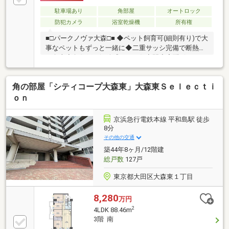
駐車場あり
角部屋
オートロック
防犯カメラ
浴室乾燥機
所有権
■□パークノヴァ大森□■ ◆ペット飼育可(細則有り)で大
事なペットもずっと一緒に◆二重サッシ完備で断熱性
も向上◆角住戸で解放感のある住空間◆宅配ボックス
やオートロックなどの防犯セキュリティも充実
角の部屋「シティコープ大森東」大森東Ｓｅｌｅｃｔｉ
ｏｎ
京浜急行電鉄本線 平和島駅 徒歩
8分
その他の交通
築44年8ヶ月/12階建
総戸数
127戸
東京都大田区大森東１丁目
8,280
万円
2
4LDK 88.46m
3階 南