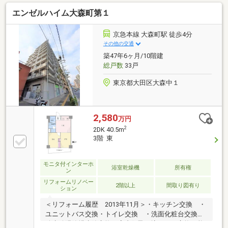
ァミリーでも快適に暮らせる工夫が詰まっています 。
エンゼルハイム大森町第１
京急本線 大森町駅 徒歩4分
その他の交通
築47年6ヶ月/10階建
総戸数
33戸
東京都大田区大森中１
2,580
万円
2
2DK 40.5m
3階 東
モニタ付インターホ
浴室乾燥機
所有権
ン
リフォームリノベー
2階以上
間取り図有り
ション
＜リフォーム履歴 2013年11月＞・キッチン交換 ・
ユニットバス交換・トイレ交換 ・洗面化粧台交換・
給水給湯管排水管交換（室内側飛び込みから交換可能