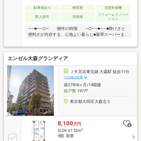
駐車場あり
角部屋
浴室乾燥機
リフォームリノベー
即入居可
所有権
ション
――■――□― 物件の特徴 ―□――■――■静けさと
便利さが共存する、心地よい暮らし■最寄スーパーま
で徒歩95mあなたの街の、一番身近なプロフェッショ
ナル。 株式会社ウィローズは、お客様の【生涯顧問】
として 各専門領域に特化したチーム体制となっており
エンゼル大森グランディア
ます ■お客様からの紹介・リピート 成約率48％（2025
年度実績）■目的から逆算した最適なご提案を、スピ
ーディに■購入・売却・リフォーム・相続の専門チー
ＪＲ京浜東北線 大森駅 徒歩11分
ムで多角的な対応をさせていただきます。■提携ロー
その他の交通
ン20銀行以上、買い替えのコンサル、充実のアフター
築27年8ヶ月/14階建
サービスのご提供■未公開物件・弊社限定の物件、多
総戸数
197戸
数ございます！
東京都大田区大森北５
8,100
万円
2
3LDK 67.52m
9階 南東