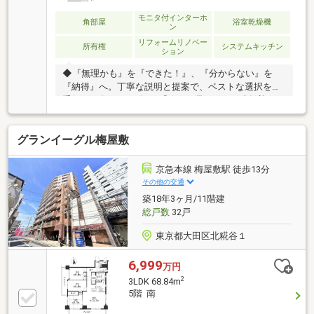
モニタ付インターホ
角部屋
浴室乾燥機
ン
リフォームリノベー
所有権
システムキッチン
ション
◆『無理かも』を『できた！』、『分からない』を
『納得』へ。丁寧な説明と提案で、ベストな選択をお
手伝い♪《ポイント》・『今から見たい』も大歓迎！
お仕事帰りや隙間時間の内覧も、お電話一本でスグに
調整いたします♪・暮らしに嬉しい設備仕様が充実(食
グランイーグル梅屋敷
洗機・浴室乾燥機等)・角部屋につき陽当たり通風良好
です！・「梅屋敷」駅徒歩10分の立地《周辺環境》・
マルエツ 梅屋敷店 徒歩8分(約567ｍ)・ジェーソン 大
京急本線 梅屋敷駅 徒歩13分
森店 徒歩3分(約171ｍ)・ツルハドラッグ 梅屋敷店
その他の交通
徒歩6分(約465ｍ)・ローソン 大森西四丁目店 徒歩3
築18年3ヶ月/11階建
分(約218ｍ)《備考》駐車場：月額25000円※空き状況
総戸数
32戸
確認中
東京都大田区北糀谷１
6,999
万円
2
3LDK 68.84m
5階 南