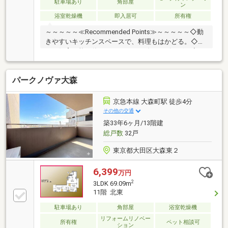
駐車場あり
角部屋
ン
浴室乾燥機
即入居可
所有権
～～～～～≪Recommended Points≫～～～～～◇動
きやすいキッチンスペースで、料理もはかどる。◇ペ
ット飼育可能。休日はペットと一緒にリビングで◇リ
ビングの大きな窓から見える眺望は贅沢なひと時。◇
週末は家族でお出かけ、車で大森海岸でピクニック！
パークノヴァ大森
◇87.97㎡。収納豊富、家具の配置も自由な間取り～～
～～～～～～～～～～～～～～～～～～～～◆頭金0
円から購入可!長期低金利50年ローン!◆提携銀行多
京急本線 大森町駅 徒歩4分
数、住宅ローンご相談下さい!◆車でまとめてご案内!
その他の交通
自宅まで送迎も可!◆年中無休!即日対応させていただ
築33年6ヶ月/13階建
きます!◆5000円QUOプレゼントキャンペーン♪◆フジ
総戸数
32戸
テレビ等でCM放映♪
東京都大田区大森東２
6,399
万円
2
3LDK 69.09m
11階 北東
駐車場あり
角部屋
浴室乾燥機
リフォームリノベー
所有権
ペット相談可
ション