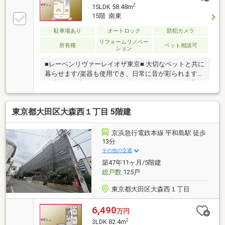
2
1SLDK 58.48m
15階 南東
駐車場あり
オートロック
防犯カメラ
リフォームリノベー
所有権
ペット相談可
ション
■レーベンリヴァーレイオザ東京■ 大切なペットと共に
暮らせます/楽器も使用でき、日常に音が彩られます
(細則あり)/家族やゲストと会話を楽しみながら料理で
きるカウンターキッチン
東京都大田区大森西１丁目 5階建
京浜急行電鉄本線 平和島駅 徒歩
13分
その他の交通
築47年11ヶ月/5階建
総戸数
125戸
東京都大田区大森西１丁目
6,490
万円
2
3LDK 82.4m