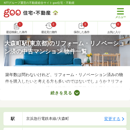
NTTグループ運営の不動産総合サイト goo住宅・不動産
1
0
0
0
最近検索した条件
最近見た物件
保存した条件
お気に入り
大森町駅(東京都)のリフォーム・リノベーショ
ン済の中古マンション 物件一覧
築年数は問わないけれど、リフォーム・リノベーション済みの物
件を購入したいと考える方も多いのではないでしょうか？リフォ
ーム・リノベーション済みの物件は、施工前よりも暮らしやすく
続きを見る
なっていることがポイント。住みやすさを感じられる最良の物件
に出会えるかもしれません。ここでリフォーム・リノベーション
済みの中古マンションを紹介しますので、ぜひチェックしてみて
くださいね。
駅
変更する
京浜急行電鉄本線/大森町