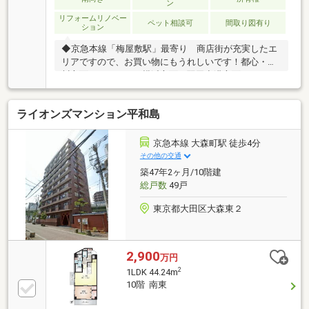
ン
リフォームリノベー
ペット相談可
間取り図有り
ション
◆京急本線「梅屋敷駅」最寄り 商店街が充実したエ
リアですので、お買い物にもうれしいです！都心・品
川方面はもちろん、横浜方面、羽田空港方面にもアク
セス良好です！◆安心の新耐震基準です。「新耐震基
準」を選ばれるお客様が増えています！◆ペットと一
ライオンズマンション平和島
緒に暮らせます！１階ですので、夜中の猫ちゃんの運
動会も気にしなくてＯＫです！◆明るい南東側の角部
屋！東側・南側が道路になっており、採光・通風とも
京急本線 大森町駅 徒歩4分
に良好！◆一部リフォームあり。◆居住中ですが、と
その他の交通
ても綺麗にお使いです！ぜひ一度ご覧ください！
築47年2ヶ月/10階建
総戸数
49戸
東京都大田区大森東２
2,900
万円
2
1LDK 44.24m
10階 南東