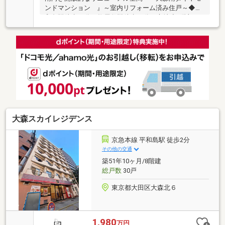
ンドマンション 』～室内リフォーム済み住戸～◆昭
和島駅徒歩14分、梅屋敷駅徒歩20分の立地◇2階部
分・南向きにつき陽当たり・通風良好♪◆室内リフォ
ーム住戸済！そのままご入居可能です◇管理体制良好
なヴィンテージレジデンス◆徒歩圏内に生活利便施設
が充実した利便性～東京、川崎エリアの「住まい」探
しに確かな安心と満足を～東宝ハウス大田東京ならで
はの高品質なサービスをお届けします。
大森スカイレジデンス
京急本線 平和島駅 徒歩2分
その他の交通
築51年10ヶ月/8階建
総戸数
30戸
東京都大田区大森北６
1,980
万円