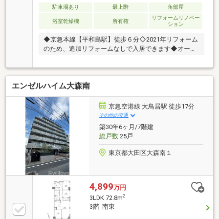
駐車場あり
最上階
角部屋
リフォームリノベー
浴室乾燥機
所有権
ション
◆京急本線【平和島駅】徒歩６分◇2021年リフォーム
のため、追加リフォームなしで入居できます◆オート
ロック付なのでセキュリティ面も安心です◇留守中も
荷物を受け取ることができる宅配BOX有◆収納スペー
ス付！お部屋がすっきり片付きます◇浴室乾燥機付で
エンゼルハイム大森南
雨の日でもストレスなくお洗濯♪◆2口コンロが付いた
使いやすいシステムキッチン◇訪問者を確認できるTV
モニター付きインターホン有
京急空港線 大鳥居駅 徒歩17分
その他の交通
築30年6ヶ月/7階建
総戸数
25戸
東京都大田区大森南１
4,899
万円
2
3LDK 72.8m
3階 南東