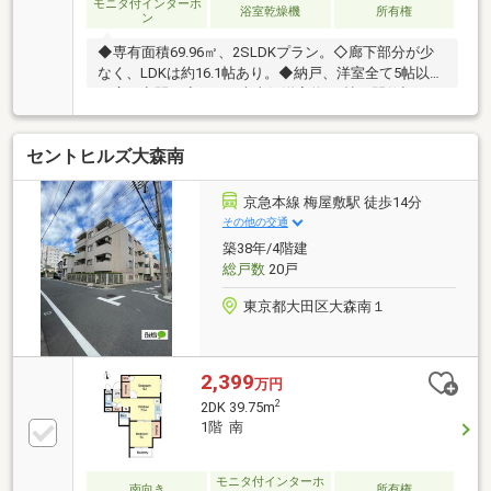
モニタ付インターホ
浴室乾燥機
所有権
ン
◆専有面積69.96㎡、2SLDKプラン。◇廊下部分が少
なく、LDKは約16.1帖あり。◆納戸、洋室全て5帖以上
の広々空間。◇LDKと南東側洋室約6.0帖は間仕切りで
区切られており、LDKを一体化して利用も可能。◆ア
ウトポール設計で家具配置がしやすい造り。◇各洋室
セントヒルズ大森南
2方面採光で採光、風通し良好。◆玄関にはエコカラ
ット、専用ポーチは約6.49㎡あり。◇南東、北東側の3
方向角部屋。◆角住戸、クランクインの間取りでプラ
京急本線 梅屋敷駅 徒歩14分
イバシーが確保されています。◇2023年に室内リフォ
その他の交通
ーム歴あり。◆浴室は窓付き。◇ペアガラス仕様。◆
築38年/4階建
専用使用権付き駐車場あり。◇オートロック、宅配ボ
総戸数
20戸
ックスあり。
東京都大田区大森南１
2,399
万円
2
2DK 39.75m
1階 南
モニタ付インターホ
南向き
所有権