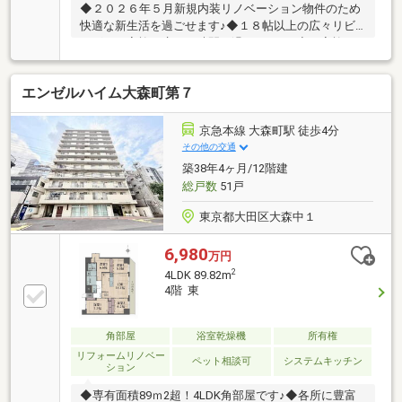
◆２０２６年５月新規内装リノベーション物件のため
快適な新生活を過ごせます♪◆１８帖以上の広々リビ
ングでご家族と癒しの時間が過ごせます♪◆ご家族と
の会話が楽しめる開放感のある対面キッチン♪◆近隣
には商業施設も多く利便性良好な立地です♪【株式会
エンゼルハイム大森町第７
社リビングライフ】創業35年の信頼で未公開情報多数
のリビングライフがご紹介します。宅建士×FP×住宅ロ
ーンアドバイザーの資格を併せ持つ『ライフ・エキス
京急本線 大森町駅 徒歩4分
パート・プランナー』がお客様の老後も見据えたライ
その他の交通
フプランを無料作成。お気軽にご相談下さい！☆物件
築38年4ヶ月/12階建
のお問合せは〈0120-502-278〉☆
総戸数
51戸
東京都大田区大森中１
6,980
万円
2
4LDK 89.82m
4階 東
角部屋
浴室乾燥機
所有権
リフォームリノベー
ペット相談可
システムキッチン
ション
◆専有面積89ｍ2超！4LDK角部屋です♪◆各所に豊富