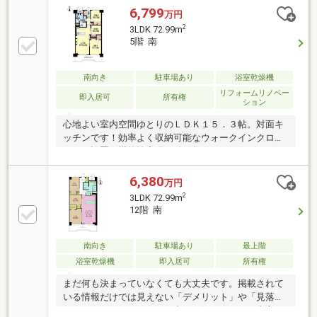
ウス溝の口に相談してみませんか？何も決まっていな
6,799
万円
くて大丈夫！まずはお客様の夢をお聞かせください！
2
3LDK 72.99m
「行って良かったね」と思っていただけるように、ス
5階 南
タッフ一同いつでもお客様のお問合せをお待ちしてお
ります☆（※2025年11月住宅新報より抜粋）
南向き
駐車場あり
浴室乾燥機
リフォームリノベー
即入居可
所有権
ション
心地よい室内空間ゆとりのＬＤＫ１５．３帖。対面キ
ッチンです！効率よく収納可能なウォークインクロー
ゼット設置で機能性実現！総戸数１２５戸のビッグコ
ミュニティ！新規フルリノベーション！ＳＩＣ、食洗
器、浴室乾燥機など設備充実で快適に過ごせます！
6,380
万円
2
3LDK 72.99m
12階 南
南向き
駐車場あり
最上階
浴室乾燥機
即入居可
所有権
まだ何も決まっていなくても大丈夫です。掲載されて
いる情報だけでは見えない「デメリット」や「見落と
しがちなポイント」まで正直にお伝えします。東宝ハ