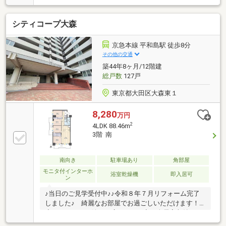
ウス品川では、物件のご紹介だけでなく、「どう選ぶ
か」までしっかりサポート。現地でしか分からない空
シティコープ大森
気感や周辺環境も含めて、一緒に納得できる住まい探
しを進めていきましょう。相談だけでも大歓迎です。
まだご希望が定まっていなくても大丈夫。まずはお気
京急本線 平和島駅 徒歩8分
軽にご相談ください。
その他の交通
築44年8ヶ月/12階建
総戸数
127戸
東京都大田区大森東１
8,280
万円
2
4LDK 88.46m
3階 南
南向き
駐車場あり
角部屋
モニタ付インターホ
浴室乾燥機
即入居可
ン
♪当日のご見学受付中♪♪令和８年７月リフォーム完了
しました♪ 綺麗なお部屋でお過ごしいただけます！
◆ファミリーに嬉しい広々４LDK◆ 全居室収納、
WIC２つあり♪15.8帖LDK♪ 陽当り良好南側バルコニ