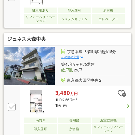
駐車場あり
即入居可
所有権
リフォームリノベー
システムキッチン
エレベーター
ション
ジュネス大森中央
京急本線 大森町駅 徒歩15分
その他の交通
築45年9ヶ月/5階建
総戸数
29戸
東京都大田区中央２
3,480
万円
2
1LDK 56.7m
1階 南
南向き
専用庭
浴室乾燥機
リフォームリノベー
即入居可
所有権
ション