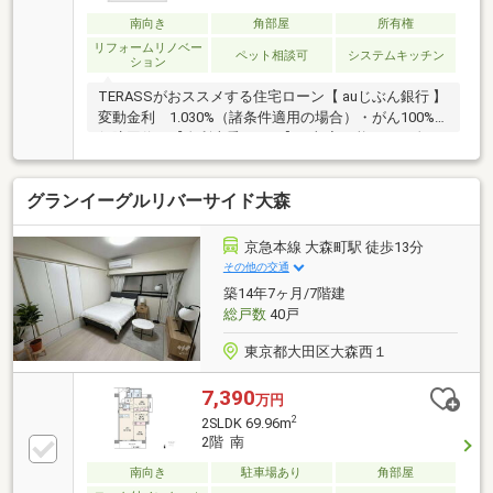
南向き
角部屋
所有権
リフォームリノベー
ペット相談可
システムキッチン
ション
TERASSがおススメする住宅ローン【 auじぶん銀行 】
変動金利 1.030%（諸条件適用の場合）・がん100%
保障団信が【金利上乗せなし】で加入可能！・頭金0
円でも可能！・諸費用も、物件価格の10%までは融資
可能！※2026年8月現在■スーパーまで徒歩3分。買い物
グランイーグルリバーサイド大森
施設が身近に揃う住環境■三面採光×全居室がバルコニ
ーに面した設計◎心地よい風が通る開放的な住まい■
続き和室でLDと一体利用が可能な間取り■防犯性を高
京急本線 大森町駅 徒歩13分
めるオートロック付き■宅配BOXあり◎【リフォーム
その他の交通
内容】〇新規交換：キッチン、浴室、洗面台、トイ
築14年7ヶ月/7階建
レ、防水パン、建具〇クロス張替、カーテンレール交
総戸数
40戸
換 他
東京都大田区大森西１
7,390
万円
2
2SLDK 69.96m
2階 南
南向き
駐車場あり
角部屋