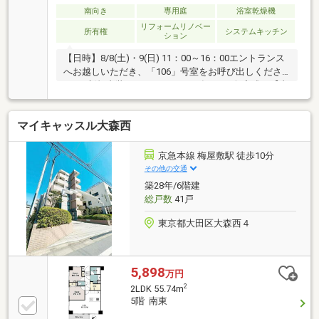
南向き
専用庭
浴室乾燥機
リフォームリノベー
所有権
システムキッチン
ション
【日時】8/8(土)・9(日) 11：00～16：00エントランス
へお越しいただき、「106」号室をお呼び出しくださ
い！■新規内装リフォーム（2026年7月下旬完成）【内
容】水回り新規交換（キッチン・浴室・洗面化粧台・
トイレ・給湯器）、クロス貼替、フローリング張替、
マイキャッスル大森西
建具交換、エアコン１基設置、等■京急本線・急行停
車駅「平和島」駅まで徒歩７分■ショッピングモール
「マチノマ大森」まで徒歩９分。■新耐震基準マンシ
京急本線 梅屋敷駅 徒歩10分
ョン■総戸数103戸のビッグコミュニティ■安心の共用
その他の交通
部オートロックセキュリティ■3LDK・南向き・テラス
築28年/6階建
付住戸■LDKを含むすべての居室に収納スペース完備
総戸数
41戸
東京都大田区大森西４
5,898
万円
2
2LDK 55.74m
5階 南東