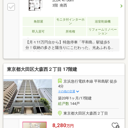
2LDK 47.06m
3階 南西
モニタ付インターホ
角部屋
浴室乾燥機
ン
リフォームリノベー
即入居可
所有権
ション
【月々11万円台から】特急停車「平和島」駅徒歩5
分！収納の多さと陽当りにこだわった、光あふれる南
西角部屋リノベ今の家賃と比べてみてください。特急
停車駅の利便性を享受しながら、新築のような内装で
新生活をスタートできます。■ここが暮らしのポイン
東京都大田区大森西２丁目 17階建
ト・全部屋に窓がある角部屋：南西向きで陽当り・通
風良好。・魔法の廊下収納：水回りを集約し、廊下に
大容量の収納を確保。居室を最大限広く使えます。・
京浜急行電鉄本線 平和島駅 徒歩
家具が置きやすい正方形の洋室：模様替えもスムー
4分
ズ。・安心の住まい：新耐震基準＆オートロック完
その他の交通
備。管理の行き届いた中庭も魅力。「賢く、自分らし
築20年1ヶ月/17階建
く住む」を叶える一邸です。
総戸数
144戸
東京都大田区大森西２丁目
8,280
万円