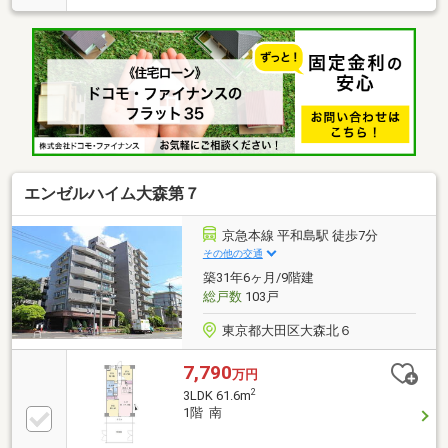
な継ぎ手部分より交換）・給湯器交換 ・建具交換＜
周辺環境＞・そらのいえ保育園 徒歩3分・大森第一
小学校 徒歩3分・大森東中学校 徒歩5分・まいばす
けっと大森町駅前店 徒歩5分・セブンイレブン大森
中一丁目店 徒歩3分・ライフ大森中店 徒歩4分・す
き家大森町駅店 徒歩3分・大森山谷公園 徒歩2分
エンゼルハイム大森第７
京急本線 平和島駅 徒歩7分
その他の交通
築31年6ヶ月/9階建
総戸数
103戸
東京都大田区大森北６
7,790
万円
2
3LDK 61.6m
1階 南