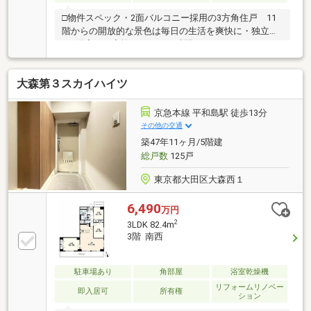
□物件スペック・2面バルコニー採用の3方角住戸 11
階からの開放的な景色は毎日の生活を爽快に・独立し
た3洋室はご家族それぞれの時間を ゆとりあるもの
に・専有部の給配管も刷新 見えない部分までこだわ
りのリノベ□立地・大森町駅徒歩4分、品川・横浜方面
大森第３スカイハイツ
へ直通・お子様・愛犬と散歩のついでに遊びにいけ
る 大型公園も身近に、親子での思い出も増えます・
徒歩3分ほどにスーパーもあり、毎日の買い物も便利□
京急本線 平和島駅 徒歩13分
共用部・オートロック、宅配ボックス完備■かんたん
その他の交通
ネット予約がお勧めです■(1) 【見学予約する】ボタン
築47年11ヶ月/5階建
をタップ(2) ご希望の見学日時・集合場所をクリック
総戸数
125戸
で 予約完了
東京都大田区大森西１
6,490
万円
2
3LDK 82.4m
3階 南西
駐車場あり
角部屋
浴室乾燥機
リフォームリノベー
即入居可
所有権
ション