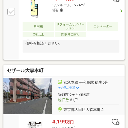
2
ワンルーム 16.74m
3階 東
リフォームリノベー
所有権
エレベーター
ション
2階以上
間取り図有り
価格も相談ください。
セザール大森本町
京急本線 平和島駅 徒歩5分
その他の交通
築38年6ヶ月/8階建
総戸数
51戸
東京都大田区大森本町２
4,199
万円
2