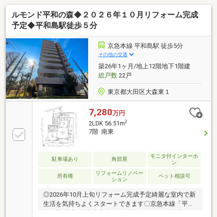
ー♪◆生活の利便性が良好◆ スーパーが近く、買い
ルモンド平和の森◆２０２６年１０月リフォーム完成
物便利♪ 目の前には都堀公園が広がる緑豊かな好環
境！子育て環境が充実♪◇充実の設備◇ 浴室乾燥
予定◆平和島駅徒歩５分
機・追い炊き、食洗機、浄水器付タッチレス水栓、TV
モニター付きインターホンなど♪◇◆━━━…‥・ 物
京急本線 平和島駅 徒歩5分
件 の 特 徴 ・‥…━━━◆◇□２沿線３駅利用可能□耐
その他の交通
震基準適合証明書取得可能□住宅ローン減税利用可
築26年1ヶ月/地上12階地下1階建
総戸数
22戸
東京都大田区大森東１
7,280
万円
2
2LDK 56.51m
7階 南東
モニタ付インターホ
駐車場あり
角部屋
ン
リフォームリノベー
所有権
ペット相談可
ション
◎2026年10月上旬リフォーム完成予定綺麗な室内で新
生活を気持ちよくスタートできます〇京急本線「平和
島」駅 徒歩5分〇南東向きの2面バルコニーで陽当た