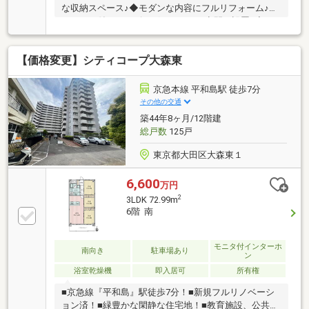
な収納スペース♪◆モダンな内容にフルリフォーム♪◆
デコマド付き！リビングにおこもり空間を設置♪◆ペ
ットと一緒に新生活をスタート！（細則有）【株式会
社リビングライフ】創業35年の信頼で未公開情報多数
【価格変更】シティコープ大森東
のリビングライフがご紹介します。宅建士×FP×住宅ロ
ーンアドバイザーの資格を併せ持つ『ライフ・エキス
パート・プランナー』がお客様の老後も見据えたライ
京急本線 平和島駅 徒歩7分
フプランを無料作成。お気軽にご相談下さい！☆物件
その他の交通
のお問合せは〈0120-502-278〉☆
築44年8ヶ月/12階建
総戸数
125戸
東京都大田区大森東１
6,600
万円
2
3LDK 72.99m
6階 南
モニタ付インターホ
南向き
駐車場あり
ン
浴室乾燥機
即入居可
所有権
■京急線『平和島』駅徒歩7分！■新規フルリノベーシ
ョン済！■緑豊かな閑静な住宅地！■教育施設、公共施