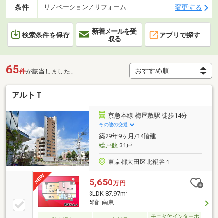
条件
変更する
リノベーション／リフォーム
新着メールを受
検索条件を保存
アプリで探す
取る
65
件
が該当しました。
アルトＴ
京急本線 梅屋敷駅 徒歩14分
その他の交通
築29年9ヶ月/14階建
総戸数
31戸
東京都大田区北糀谷１
5,650
万円
2
3LDK 87.97m
5階 南東
モニタ付インターホ