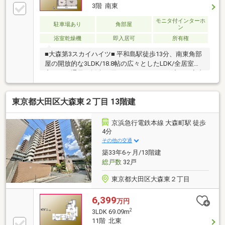
3階 南東
モニタ付インターホ
駐車場あり
角部屋
ン
浴室乾燥機
即入居可
所有権
■大森第3スカイハイツ■ 平和島駅徒歩13分、南東角部
屋の開放的な3LDK/18.8帖の広々としたLDK/全居室に
窓があり通風・採光に優れています/リノベ済みの室内
で、ペットと一緒に暮らせます
東京都大田区大森東２丁目 13階建
京浜急行電鉄本線 大森町駅 徒歩
4分
その他の交通
築33年6ヶ月/13階建
総戸数
32戸
東京都大田区大森東２丁目
6,399
万円
2
3LDK 69.09m
11階 北東