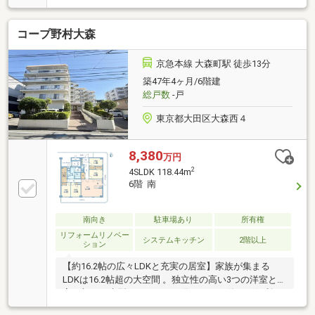
り・眺望良好〇1フロアに2住戸のみの設計で、プライ
バシーが確保〇宅配ボックス完備〇駐車場月額/17000
コープ野村大森
円～30000円○広々としたバルコニーは27.43㎡○ポーチ
（3.40㎡）付住戸○天井高約2.5mの開放的な居室〇角
部屋でプライベートな時間をゆったりとお過ごしいた
京急本線 大森町駅 徒歩13分
だけます〇ペット飼育可（細則有）◎周辺環境充実‐京
築47年4ヶ月/6階建
急ストア平和島店 約500ｍ‐大田区立大森東図書館
総戸数
-戸
約320ｍ‐大田区立平和の森公園 約590ｍ
東京都大田区大森西４
8,380
万円
2
4SLDK 118.44m
6階 南
南向き
駐車場あり
所有権
リフォームリノベー
システムキッチン
2階以上
ション
【約16.2帖の広々LDKと充実の居室】家族が集まる
LDKは16.2帖超の大空間 。独立性の高い3つの洋室と和
室に加え、大型クローゼット代わりにも使える便利な
「約4.7帖の納戸」や2か所のトイレなど、大人数のフ