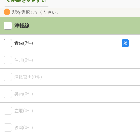
路線を変更する
駅を選択してください。
津軽線
青森
(7件)
始
油川
(0件)
津軽宮田
(0件)
奥内
(0件)
左堰
(0件)
後潟
(0件)