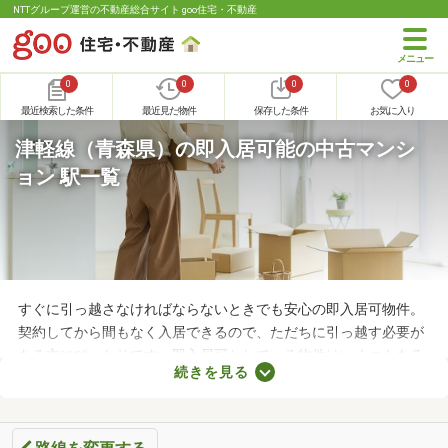
NTTグループ運営の不動産総合サイト goo住宅・不動産
0
0
0
0
最近検索した条件
最近見た物件
保存した条件
お気に入り
津軽線（青森県）の即入居可能の中古マンシ
ョン 駅一覧
すぐに引っ越さなければならないときでも安心の即入居可物件。
契約してから間もなく入居できるので、ただちに引っ越す必要が
ある方にぴったりです。即入居可としている物件はいくつもある
続きを見る
ので、間取りや購入費用、設備をチェックしたうえで決めましょ
う。ここでは、すぐに引っ越す必要のある方におすすめの即入居
可の中古マンションを紹介します。