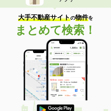
大手不動産サイト
物件
の
を
まとめて検索！