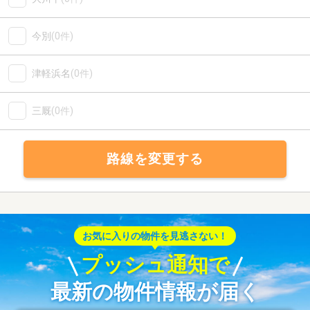
今別
(0件)
津軽浜名
(0件)
三厩
(0件)
路線を変更する
お気に入りの物件を見逃さない！
プッシュ通知で
最新の物件情報が届く