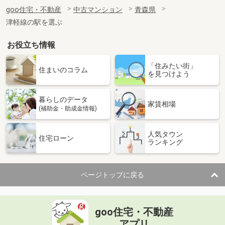
goo住宅・不動産
中古マンション
青森県
津軽線の駅を選ぶ
お役立ち情報
「住みたい街」
住まいのコラム
を見つけよう
暮らしのデータ
家賃相場
(補助金・助成金情報)
人気タウン
住宅ローン
ランキング
ページトップに戻る
goo住宅・不動産
アプリ