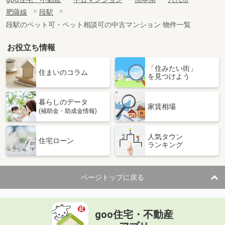
肥薩線
段駅
段駅のペット可・ペット相談可の中古マンション 物件一覧
お役立ち情報
「住みたい街」
住まいのコラム
を見つけよう
暮らしのデータ
家賃相場
(補助金・助成金情報)
人気タウン
住宅ローン
ランキング
ページトップに戻る
goo住宅・不動産