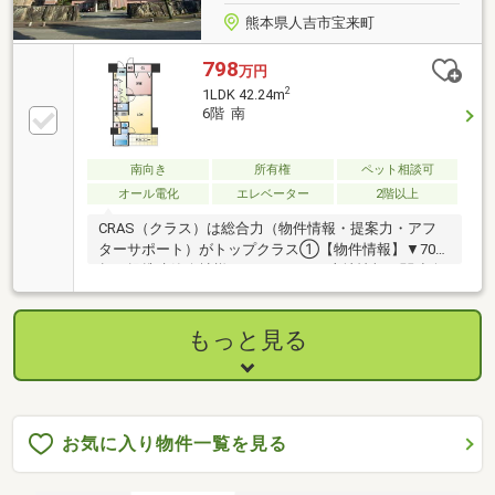
熊本県人吉市宝来町
798
万円
2
1LDK 42.24m
6階 南
南向き
所有権
ペット相談可
オール電化
エレベーター
2階以上
CRAS（クラス）は総合力（物件情報・提案力・アフ
ターサポート）がトップクラス①【物件情報】▼70社
超の提携建築会社様モデルハウスや土地情報▼関連会
社の新着・未公開物件情報関連会社にグッドバイバイ
②【提案力】▼住宅ローン提携金融機関が多数▼後悔
しないためのライフプランシミュレーション家計（生
もっと見る
命保険や通信費）の見直しのプロ在籍③【アフターサ
ポート】▼税金面等のアドバイス資金贈与や住宅ロー
ン控除等▼お引渡し後のアフターサポートお引渡し後
のリフォームもお任せ！将来的な売却・賃貸等の運用
サポートも
お気に入り物件一覧を見る