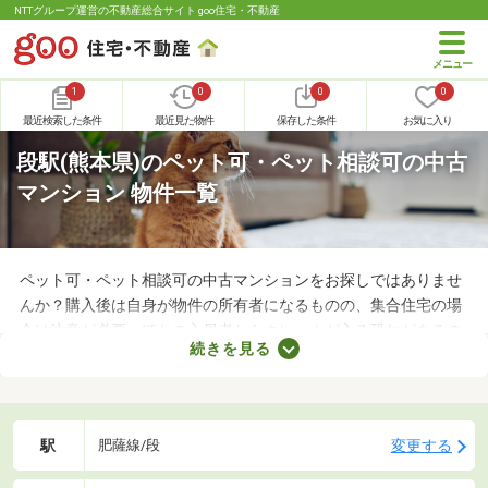
NTTグループ運営の不動産総合サイト goo住宅・不動産
1
0
0
0
最近検索した条件
最近見た物件
保存した条件
お気に入り
段駅(熊本県)のペット可・ペット相談可の中古
マンション 物件一覧
ペット可・ペット相談可の中古マンションをお探しではありませ
んか？購入後は自身が物件の所有者になるものの、集合住宅の場
合は注意が必要。ほかの入居者からクレームが入る恐れがあるの
続きを見る
で、大切な家族と引っ越す際は、ペット可の物件を選ぶことが大
切です。ここでペット可・ペット相談可の中古マンションを紹介
するので、ペットと快適に暮らせるお部屋を見つけてください
ね。
駅
変更する
肥薩線/段