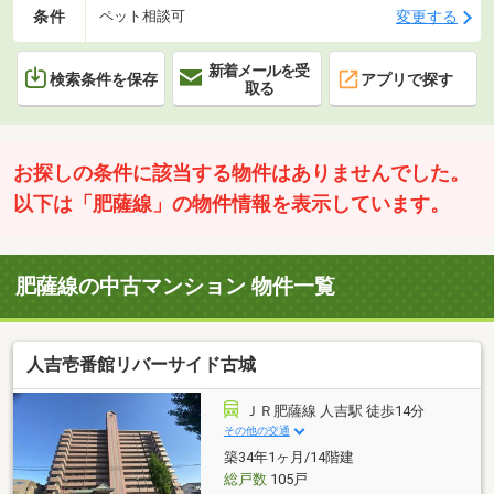
条件
変更する
ペット相談可
新着メールを受
検索条件を保存
アプリで探す
取る
お探しの条件に該当する物件はありませんでした。
以下は「肥薩線」の物件情報を表示しています。
肥薩線の中古マンション 物件一覧
人吉壱番館リバーサイド古城
ＪＲ肥薩線 人吉駅 徒歩14分
その他の交通
築34年1ヶ月/14階建
総戸数
105戸