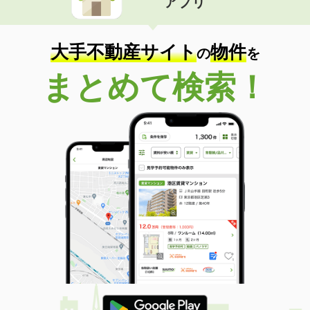
アプリ
大手不動産サイト
物件
の
を
まとめて検索！