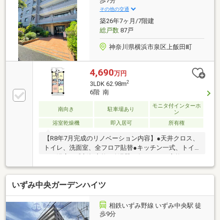
歩7分
何も決まっていなくて大丈夫！まずはお客様の夢をお
その他の交通
聞かせください！お問合せをお待ちしております☆☆
築26年7ヶ月/7階建
総戸数
87戸
神奈川県横浜市泉区上飯田町
4,690
万円
2
3LDK 62.98m
6階 南
モニタ付インターホ
南向き
駐車場あり
ン
浴室乾燥機
即入居可
所有権
【R8年7月完成のリノベーション内容】●天井クロス、
トイレ、洗面室、全フロア貼替●キッチン一式、トイ
レ、浴室一式新規交換●給湯器、各スイッチ交換●ハウ
スクリーニングetc環状4号線沿いアクセス◎ソラトス
まで車で真っ直ぐ5分♪≪徒歩10分圏内に揃う便利な施
いずみ中央ガーデンハイツ
設≫◆上飯田小学校・・・・10分◆クリエイトS・
D・・・・1分◆セブンイレブン・・・・4分◆ロピア/
西松屋・・・・4分住まい良し、アクセス良し、環境
相鉄いずみ野線 いずみ中央駅 徒
良しの三拍子揃った住まいをぜひ一度、ご家族皆様で
歩9分