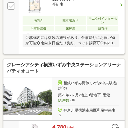
4階 南
モニタ付インターホ
南向き
駐車場あり
ン
浴室乾燥機
床暖房
所有権
◇駅構内には複数の施設があり、仕事帰りにお買い物
が可能◇南向き日当たり良好、ペット飼育可◇約2.8帖
のファミリーステーション（多目的スペース）有り
◇TES温水式床暖房（リビング・ダイニング）◇浴室
乾燥・暖房機・対面キッチン・モニターインターフォ
グレーシアシティ横濱いずみ中央ステーションアリーナ
ン・◇オートロック（非接触式カードキー）◇宅配ボ
ックス・エレベーター・防犯カメラ◇玄関耐震ドア
パティオコート
枠・ダブルロック◇24時間ゴミ出し可能
相鉄いずみ野線 いずみ中央駅 徒
歩3分
築21年7ヶ月/地上8階地下1階建
総戸数
-戸
神奈川県横浜市泉区和泉中央南
５
4,780
万円