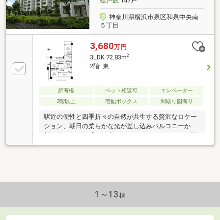
総戸数
147戸
神奈川県横浜市泉区和泉中央南
５丁目
3,680
万円
2
3LDK 72.83m
2階 東
所有権
ペット相談可
エレベーター
2階以上
宅配ボックス
間取り図有り
駅近の便性と四季折々の自然が共生する贅沢なロケー
ション、朝日の柔らかな光が差し込みバルコニーから
川のせせらぎを感じる癒やしのリバービュー！！、眺
望・陽当たり良好、ＬＤＫ１４．３帖、相模鉄道
（株） 分譲
1～13
棟