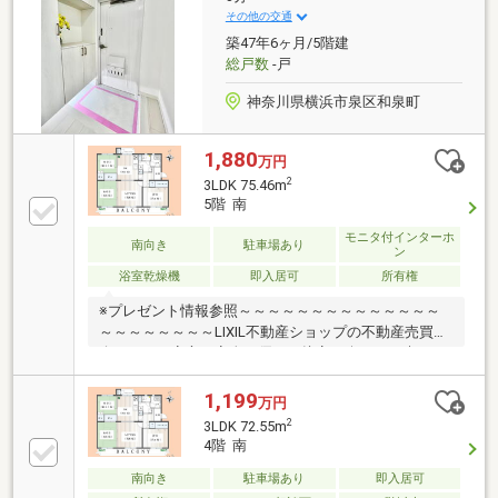
場
その他の交通
築47年6ヶ月/5階建
総戸数
-戸
神奈川県横浜市泉区和泉町
1,880
万円
2
3LDK 75.46m
5階 南
モニタ付インターホ
南向き
駐車場あり
ン
浴室乾燥機
即入居可
所有権
※プレゼント情報参照～～～～～～～～～～～～～～
～～～～～～～～LIXIL不動産ショップの不動産売買仲
介ですので安心・安全・優しい接客を楽しみに来てく
ださい♪他社さんとの違いをご堪能下さいませ！～～
～～～～～～～～～～～～～～～～～～～～≪いずみ
1,199
万円
野小学校・いずみ野中学校≫火曜・水曜も営業中！リ
2
3LDK 72.55m
フォームのご相談も無料で承ります。◆ペット飼育可
4階 南
能！◆相鉄いずみ野線「いずみ野」駅徒歩3分♪●ご内
見希望・物件所在地の詳細・付近の物件情報等はコチ
南向き
駐車場あり
即入居可