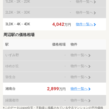
1LDK・2K・2DK
-
物件一覧へ
2LDK・3K・3DK
-
物件一覧へ
4,042
3LDK・4K・4DK
物件一覧へ
万円
周辺駅の価格相場
駅
価格相場
物件
いずみ野
-
物件一覧へ
ゆめが丘
-
物件一覧へ
弥生台
-
物件一覧へ
2,899
湘南台
物件一覧へ
万円
緑園都市
-
物件一覧へ
※このデータはgoo住宅・不動産に掲載されている中古マンションの平均価格