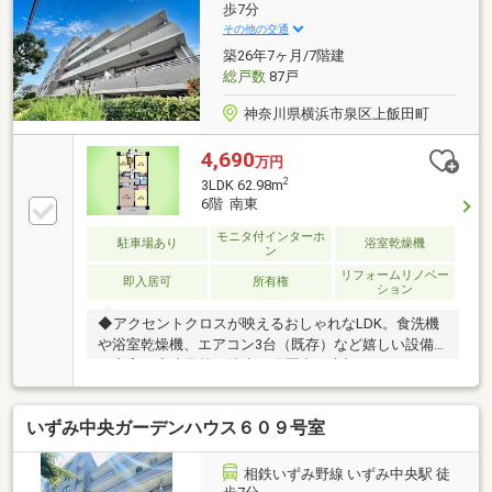
チプレート交換・ハウスクリーニング・給湯器交換
歩7分
その他の交通
築26年7ヶ月/7階建
総戸数
87戸
神奈川県横浜市泉区上飯田町
4,690
万円
2
3LDK 62.98m
6階 南東
モニタ付インターホ
駐車場あり
浴室乾燥機
ン
リフォームリノベー
即入居可
所有権
ション
◆アクセントクロスが映えるおしゃれなLDK。食洗機
や浴室乾燥機、エアコン3台（既存）など嬉しい設備
が充実。◆小学校も徒歩12分圏内。大切なペットと一
緒に暮らせる（規約有）、ゆとりある3LDKマンショ
ン。東宝ハウスライフソリューションズグループはお
いずみ中央ガーデンハウス６０９号室
かげさまで創業50年。たくさんのお客様からのお言葉
に感謝してこれからも楽しく素敵なお家探しをお約束
します。お家探しを始めてみようと思われたらまず
相鉄いずみ野線 いずみ中央駅 徒
は、お気軽に東宝ハウス町田に相談してみませんか？