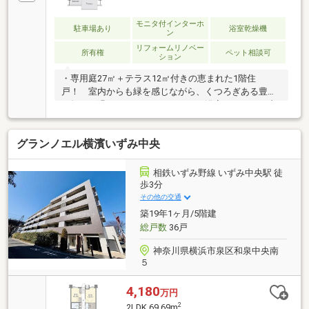
モニタ付インターホ
駐車場あり
浴室乾燥機
ン
リフォームリノベー
所有権
ペット相談可
ション
・専用庭27㎡＋テラス12㎡付きの恵まれた1階住
戸！ 室内からも緑を感じながら、くつろぎある豊か
な毎日を過ごせます。・キッチン・浴室・トイレ・内
装をすべて新調したフルリフォーム済み！ 入居後す
ぐに快適な暮らしをスタートできます。・297戸大規
グランノエル横濱いずみ中央
模レジデンスの安心な管理体制！駐車場は全戸分完
備！・徒歩2分にコンビニ、小学校も徒歩11分の通学
圏内。 毎日の生活に必要な環境がしっかりと整って
相鉄いずみ野線 いずみ中央駅 徒
います。湘南エリアの不動産を知り尽くしたスタッフ
歩3分
が、資金計画から引き渡しまで丁寧にサポートしま
その他の交通
す。「家探しをHAPPYに」あなたの理想の暮らしを一
築19年1ヶ月/5階建
緒に見つけましょう。
総戸数
36戸
神奈川県横浜市泉区和泉中央南
５
4,180
万円
2
2LDK 69.69m