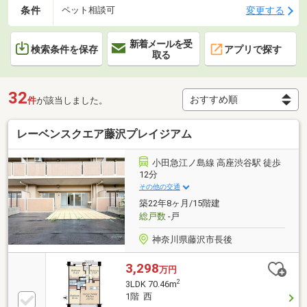
条件
変更する
ペット相談可
新着メールを受
検索条件を保存
アプリで探す
取る
32
件
が該当しました。
レーベンスクエア藤沢プレイジアム
小田急江ノ島線 高座渋谷駅 徒歩
12分
その他の交通
築22年8ヶ月/15階建
総戸数
-戸
神奈川県藤沢市長後
3,298
万円
2
3LDK 70.46m
1階 西