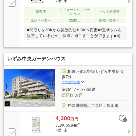
2階 東
リフォームリノベー
所有権
ペット相談可
ション
エレベーター
2階以上
間取り図有り
■間取りを3DKから開放的な1LDKへ変更■2重サッシを
設置しているため、快適に過ごすことができます■周
辺にはスーパー・コンビニ・公園があり住環境良好で
す
いずみ中央ガーデンハウス
相鉄いずみ野線 いずみ中央駅 徒
歩7分
その他の交通
築26年7ヶ月/7階建
総戸数
87戸
神奈川県横浜市泉区上飯田町
4,300
万円
2
3LDK 65.84m
4階 南