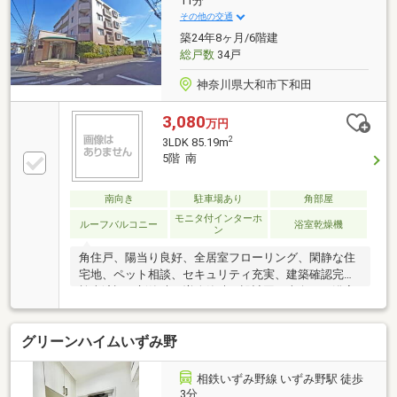
11分
を承っております。
その他の交通
築24年8ヶ月/6階建
総戸数
34戸
神奈川県大和市下和田
3,080
万円
2
3LDK 85.19m
5階 南
南向き
駐車場あり
角部屋
モニタ付インターホ
ルーフバルコニー
浴室乾燥機
ン
角住戸、陽当り良好、全居室フローリング、閑静な住
宅地、ペット相談、セキュリティ充実、建築確認完了
検査済証、新築時・増改築時の設計図、南向き、浴室
乾燥機、全居室収納、駅まで平坦、３面採光、２面以
上バルコニー、南面バルコニー、浴室に窓、ＴＶモニ
グリーンハイムいずみ野
タ付インターホン、通風良好、ウォークインクローゼ
ット、天井高２．５ｍ以上、ＩＨクッキングヒータ
ー、オーナーチェンジ、BS・CS・CATV、ルーフバル
相鉄いずみ野線 いずみ野駅 徒歩
コニー、平坦地、エレベーター、宅配ボックス、駐輪
3分