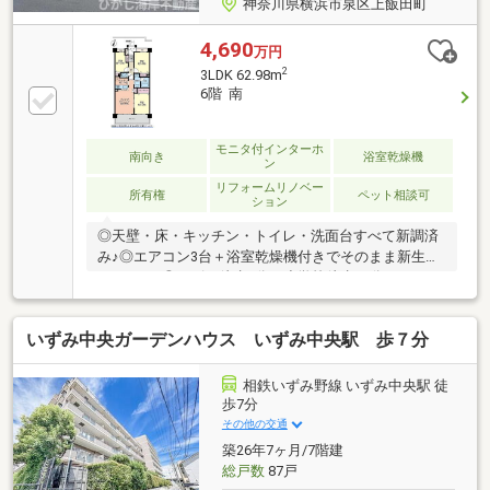
神奈川県横浜市泉区上飯田町
4,690
万円
2
3LDK 62.98m
6階 南
モニタ付インターホ
南向き
浴室乾燥機
ン
リフォームリノベー
所有権
ペット相談可
ション
◎天壁・床・キッチン・トイレ・洗面台すべて新調済
み♪◎エアコン3台＋浴室乾燥機付きでそのまま新生活
スタート♪◎ロピア徒歩4分・小学校徒歩12分など、日
常生活が徒歩で完結♪ー新規リフォームー中古住宅市
場では、現状のままお売りに出されるお家が大半で
いずみ中央ガーデンハウス いずみ中央駅 歩７分
す。売却前に数百万円のリフォーム工事を行える方は
多くないのが実情です。現在、中東情勢の影響による
物流コストの上昇や、住宅設備の供給不足が続いてお
相鉄いずみ野線 いずみ中央駅 徒
り、今後さらなる価格上昇も避けられない見通しとな
歩7分
っています。こちらの物件はそうした心配は無用で
その他の交通
す。リフォーム費用は販売価格に含まれており、新し
築26年7ヶ月/7階建
い設備・保証付きの状態でそのままお住まいいただけ
総戸数
87戸
ます。