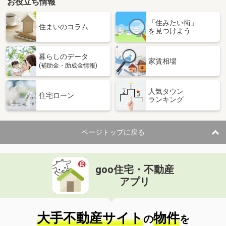
お役立ち情報
「住みたい街」
住まいのコラム
を見つけよう
暮らしのデータ
家賃相場
(補助金・助成金情報)
人気タウン
住宅ローン
ランキング
ページトップに戻る
goo住宅・不動産
アプリ
大手不動産サイト
物件
の
を