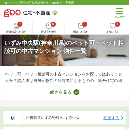
NTTグループ運営の不動産総合サイト goo住宅・不動産
1
0
0
0
最近検索した条件
最近見た物件
保存した条件
お気に入り
いずみ中央駅(神奈川県)のペット可・ペット相
談可の中古マンション 物件一覧
ペット可・ペット相談可の中古マンションをお探しではありませ
んか？購入後は自身が物件の所有者になるものの、集合住宅の場
合は注意が必要。ほかの入居者からクレームが入る恐れがあるの
続きを見る
で、大切な家族と引っ越す際は、ペット可の物件を選ぶことが大
切です。ここでペット可・ペット相談可の中古マンションを紹介
するので、ペットと快適に暮らせるお部屋を見つけてください
ね。
駅
変更する
相模鉄道いずみ野線/いずみ中央