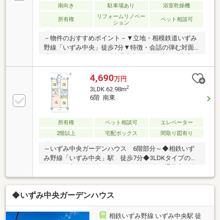
南向き
駐車場あり
浴室乾燥機
リフォームリノベー
所有権
ペット相談可
ション
－物件のおすすめポイント－▼立地・相模鉄道いずみ
野線「いずみ中央」徒歩7分▼特徴・会話の弾む対面
式キッチン・WICなど、全居室収納付・2室から出入り
可能な南向きバルコニー・住戸の独立性を高めた門扉
付玄関ポーチ・ペット飼育可能(各住戸1匹など細則
4,690
万円
有)▼設備・浴室乾燥機・オートロック▼室内リフォー
2
3LDK 62.98m
ム履歴【2016年4月】キッチン交換、フローリング張
6階 南東
替【2022年1月】浴室・洗面室・トイレ交換▼周辺環
境・ロピアいずみ中央店 徒歩5分(約350m)■ ご希望の
住まい探しをお手伝いします ━━━━━・・・物件の
所有権
ペット相談可
エレベーター
詳細・ご相談はお気軽にお問い合わせください。
2階以上
宅配ボックス
間取り図有り
～いずみ中央ガーデンハウス 6階部分～◆相鉄いず
み野線「いずみ中央」駅 徒歩7分◆3LDKタイプの
62.98m2◆25階の南西向きにつき、日当・通風良好◆
ペット飼育可能（規約により制限有）◆令和8年7月リ
フォーム完了予定・天壁クロス貼替・キッチン一式
◆いずみ中央ガーデンハウス
浄水器一体型蛇口水栓、食洗器・トイレ、便器交換、
床貼替・洗面器、洗面化粧台交換、床貼替・浴室一
式 浴室換気乾燥機付き・全フロア床貼替・各スイッ
相鉄いずみ野線 いずみ中央駅 徒