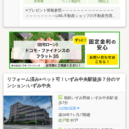
ラまでTEL 046-240-1982
所有権
ペット相談可
2階以上
※プレゼント情報参照～～～～～～～～～～～～～～
～～～～～～～～LIXIL不動産ショップの不動産売買仲
介ですので安心・安全・優しい接客を楽しみに来てく
ださい♪他社さんとの違いをご堪能下さいませ！～～
～～～～～～～～～～～～～～～～～～～～≪いずみ
野小学校・いずみ野中学校≫火曜・水曜も営業中！リ
フォームのご相談も無料で承ります。◆ペット飼育可
能！◆相鉄いずみ野線「いずみ野」駅徒歩6分♪●ご内
見希望・物件所在地の詳細・付近の物件情報等はコチ
ラまでTEL 046-240-1982
リフォーム済み×ペット可！いずみ中央駅徒歩７分のマ
ンション♪いずみ中央
相鉄いずみ野線 いずみ中央駅 徒
歩7分
その他の交通
築26年7ヶ月/7階建
総戸数
87戸