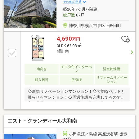
現地ご確認ください！二俣川駅徒歩3分、お客様のか
その他の交通
かりつけ不動産屋さん「株式会社ヒトリンクス/045-
築26年7ヶ月/7階建
900-3527」
総戸数
87戸
神奈川県横浜市泉区上飯田町
4,690
万円
2
3LDK 62.98m
6階 南
モニタ付インターホ
南向き
浴室乾燥機
ン
リフォームリノベー
即入居可
所有権
ション
◇新規リノベーションマンション！◇大切なペットと
暮らせるマンション！◇周辺施設も充実してるので子
育て世帯にもピッタリ！・【本日見学可能！！】・住
宅ローンにご不安はございませんか？多数の提携銀行
から、最適なご提案をさせていただきます！・弊社提
エスト・グランディール大和南
携のauじぶん銀行は＋ガン保険加入でご利用可能で
す。・お車でのご来店もお気軽にお申し付けくださ
い！・将来のライフプランはすでに作られております
小田急江ノ島線 高座渋谷駅 徒歩
か？提携会社による無料ファイナンシャルプラン面談