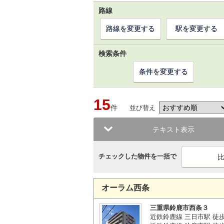
路線
路線を変更する
駅を変更する
検索条件
条件を変更する
15
件
並び替え
テキスト表示
チェックした物件を一括で
オーラム西条
三重県鈴鹿市西条３
近鉄鈴鹿線 三日市駅 徒