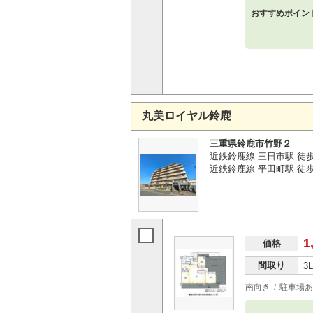
おすすめポイン
丸美ロイヤル鈴鹿
三重県鈴鹿市竹野２
近鉄鈴鹿線 三日市駅 徒
近鉄鈴鹿線 平田町駅 徒歩
1
価格
間取り
3
南向き
駐車場あ