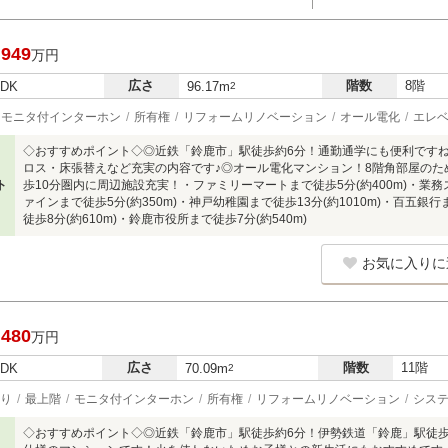
,949
万円
広さ
階数
8階
LDK
96.17m
2
モニタ付インターホン
所有権
リフォームリノベーション
オール電化
エレ
◇おすすめポイント◇◎近鉄「鈴鹿市」駅徒歩約6分！通勤通学にも便利ですね♪
ロス・床張替えなど充実の内容です♪◎オール電化マンション！8階角部屋のた
ト
歩10分圏内に周辺施設充実！・ファミリーマートまで徒歩5分(約400m)・業務ス
ァインまで徒歩5分(約350m)・神戸幼稚園まで徒歩13分(約1010m)・百五銀行
徒歩8分(約610m)・鈴鹿市役所まで徒歩7分(約540m)
お気に入りに
,480
万円
広さ
階数
11階
LDK
70.09m
2
り
最上階
モニタ付インターホン
所有権
リフォームリノベーション
シス
◇おすすめポイント◇◎近鉄「鈴鹿市」駅徒歩約6分！伊勢鉄道「鈴鹿」駅徒歩