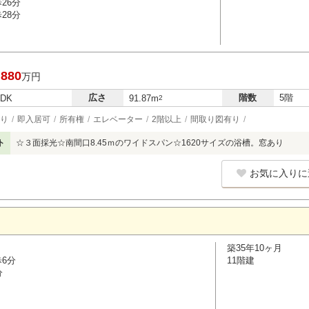
26分
28分
,880
万円
広さ
階数
5階
LDK
91.87m
2
り
即入居可
所有権
エレベーター
2階以上
間取り図有り
ト
☆３面採光☆南間口8.45ｍのワイドスパン☆1620サイズの浴槽。窓あり
お気に入りに
築35年10ヶ月
歩6分
11階建
分