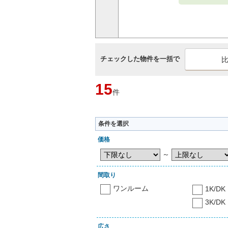
チェックした物件を一括で
15
件
条件を選択
価格
～
間取り
ワンルーム
1K/DK
3K/DK
広さ