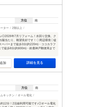
方位
南
ベーター
2階以上
◎2026年7月リフォーム！水回り交換、ク
め陽当たり、眺望良好です！◇周辺環境◇徒
ーパーまで徒歩3分(約220m)・ココカラフ
まで徒歩8分(約600m)・鈴鹿神戸郵便局まで
詳細を見る
追加
方位
南
テムキッチン
オール電化
約12分！2沿線利用可能です♪◎オール電化