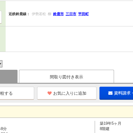
近鉄鈴鹿線：
伊勢若松
柳
鈴鹿市
三日市
平田町
間取り図付き表示
お気に入りに追加
資料請求
築19年5ヶ月
歩8分
8階建