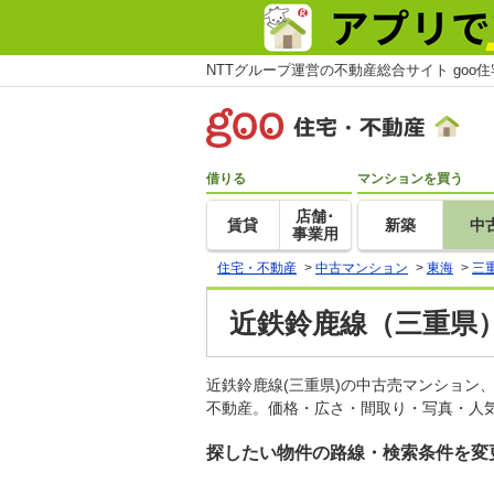
NTTグループ運営の不動産総合サイト goo
借りる
マンションを買う
店舗･
賃貸
新築
中
事業用
住宅・不動産
>
中古マンション
>
東海
>
三
近鉄鈴鹿線（三重県
近鉄鈴鹿線(三重県)の中古売マンション
不動産。価格・広さ・間取り・写真・人気
探したい物件の路線・検索条件を変