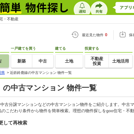
住宅・不動産
0
最近見た物件
保
一戸建てを買う
建てる
投資する
不動産
古
新築
中古
土地
土地活用
投資
重県
>
近鉄鈴鹿線の中古マンション 物件一覧
）の中古マンション 物件一覧
、中古分譲マンションなどの中古マンション物件をご紹介します。中古マ
のこだわり条件から物件を簡単検索。理想の物件探しをgoo住宅・不
更して再検索