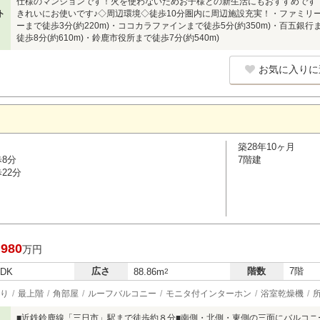
仕様のマンションです！火を使わないためお子様との新生活にもおすすめです！
ト
きれいにお使いです♪◇周辺環境◇徒歩10分圏内に周辺施設充実！・ファミリーマ
ーまで徒歩3分(約220m)・ココカラファインまで徒歩5分(約350m)・百五銀行
徒歩8分(約610m)・鈴鹿市役所まで徒歩7分(約540m)
お気に入りに
築28年10ヶ月
歩8分
7階建
22分
,980
万円
広さ
階数
7階
LDK
88.86m
2
り
最上階
角部屋
ルーフバルコニー
モニタ付インターホン
浴室乾燥機
■近鉄鈴鹿線「三日市」駅まで徒歩約８分■南側・北側・東側の三面にバルコニ