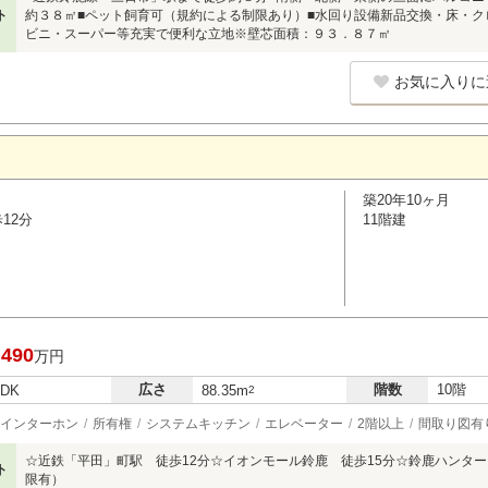
ト
約３８㎡■ペット飼育可（規約による制限あり）■水回り設備新品交換・床・ク
ビニ・スーパー等充実で便利な立地※壁芯面積：９３．８７㎡
お気に入りに
築20年10ヶ月
12分
11階建
,490
万円
広さ
階数
10階
LDK
88.35m
2
インターホン
所有権
システムキッチン
エレベーター
2階以上
間取り図有
☆近鉄「平田」町駅 徒歩12分☆イオンモール鈴鹿 徒歩15分☆鈴鹿ハンター
ト
限有）