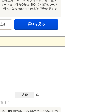
◎最上階！2020年リフォーム済み！室内
ートまで徒歩5分(約400m)・業務スーパ
まで徒歩8分(約600m)・鈴鹿神戸郵便局まで
詳細を見る
追加
方位
南
所有権
ーあり■東側のルーフバルコニーはゆとりの