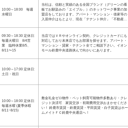
当社は、信頼と実績のある全国ブランド（グリーンの看
10:00～18:00 毎週
板でお馴染みの「エイブル」）のネットワーク事業の加
水曜日
盟店をしております。アパート・マンション・借家等の
入居仲介はもとより、現在「テナント仲介」「不動産…
09:30～18:30 定休日:
当店ではＶＲやオンライン契約、クレジットカードにも
毎週火曜日 8/4営
対応しており未来店でもお部屋を探せます。アパート・
業 臨時休業8/5、
マンション・貸家・テナント全てご相談下さい。イオン
8/11〜15
モール鈴鹿中央道路挟んで向かいにあります。
10:00～17:00 定休日:
土日・祝日
敷金礼金ゼロ物件・ペット飼育可能物件多数あり・クレ
10:00～18:00 定休日:
ジット決済可 家賃交渉・初期費用交渉おまかせくださ
毎週水曜 (夏季休暇
い！ 鈴鹿市賃貸・鈴鹿賃貸・平田賃貸・白子賃貸はホー
8/11~8/15)
ムメイトＦＣ鈴鹿中央通店へ！