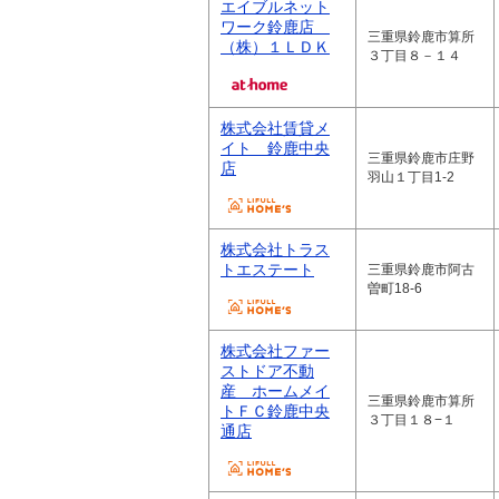
エイブルネット
ワーク鈴鹿店
三重県鈴鹿市算所
（株）１ＬＤＫ
３丁目８－１４
株式会社賃貸メ
イト 鈴鹿中央
三重県鈴鹿市庄野
店
羽山１丁目1-2
株式会社トラス
トエステート
三重県鈴鹿市阿古
曽町18-6
株式会社ファー
ストドア不動
産 ホームメイ
三重県鈴鹿市算所
トＦＣ鈴鹿中央
３丁目１８−１
通店