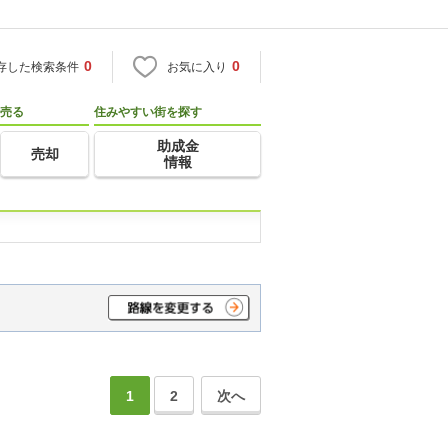
0
0
存した検索条件
お気に入り
売る
住みやすい街を探す
助成金
売却
情報
1
2
次へ