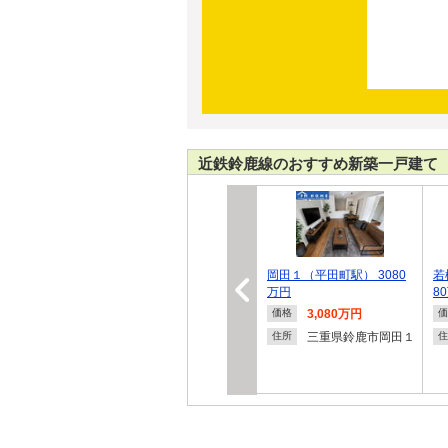
近鉄鈴鹿線のおすすめ新築一戸建て
岡田１（平田町駅） 3080
若
万円
8
3,080万円
価格
価
三重県鈴鹿市岡田１
住所
住