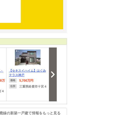
鹿・
【セキスイハイム】はぐみ
【セキスイハイム】スマー
岡田１（平田町駅
テラス神戸
トハイムプレイ…
万円
59万
5,700万円
1,198万円
2,980
価格
価格
価格
三重県鈴鹿市十宮４
三重県鈴鹿市神戸６
三重県
住所
住所
住所
宮４
鹿線の新築一戸建て情報をもっと見る