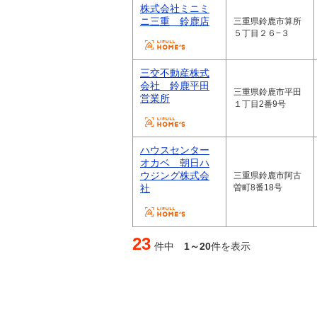
株式会社ミニミ
ニ三重 鈴鹿店
三重県鈴鹿市算所
５丁目２６−３
三交不動産株式
会社 鈴鹿平田
三重県鈴鹿市平田
営業所
１丁目2番9号
ハウスセンター
オカベ 朝日ハ
ウジング株式会
三重県鈴鹿市阿古
社
曽町8番18号
23
件中
1～20
件を表示