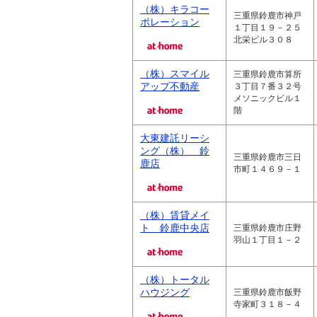
（株）キラコー
三重県鈴鹿市神戸
ポレーション
１丁目１９－２５
北栄ビル３０８
（株）スマイル
三重県鈴鹿市算所
アップ不動産
３丁目７番３２号
メソニックビル１
階
大東建託リーシ
ング（株） 鈴
三重県鈴鹿市三日
鹿店
市町１４６９－１
（株）賃貸メイ
ト 鈴鹿中央店
三重県鈴鹿市庄野
羽山１丁目１－２
（株）トータル
ハウジング
三重県鈴鹿市飯野
寺家町３１８－４