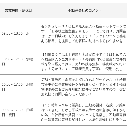
営業時間・定休日
不動産会社のコメント
センチュリー２１は世界最大級の不動産ネットワークで
す！「お客様主義宣言」もモットーにしており、お問合
09:30～18:30 水
せには一日以内にお答えします！「フットワークと熱意
ある接客」を提供してお客様の納得出来るお住まいを…
【創業５０年以上】信頼と実績が自慢です！はじめての
10:00～17:30 水曜
不動産購入を全力サポート！売買部門では豊富な物件情
日
報を取り揃えており、売却相談も無料、秘密厳守で行い
ます！分かりにくい不動産売買を丁寧にご説明いたし…
店舗・事務所・倉庫をお探しならお任せください！鈴鹿
10:00～17:30 水曜
市を中心に事業用物件を多数取り扱っております！掲載
日
物件以外にもご紹介可能な物件がございますので、ぜひ
お気軽にお問い合わせください！
（１）昭和４９年に開業し、土地の開発・造成・分譲を
09:30～17:30 日曜
行ってきた。しかし平成５年以降土地の急激な値下がり
日・祝日
の為、自社所有の賃貸マンションを建築し、不動産売買
から賃貸業に業務を変換した。又居住用物件に片寄ら…