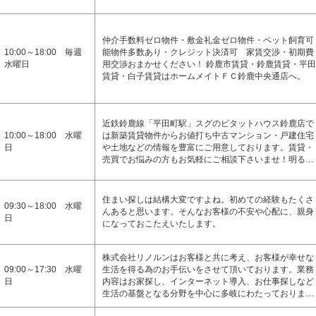
仲介手数料ゼロ物件・敷金礼金ゼロ物件・ペット飼育可
10:00～18:00 毎週
能物件多数あり・クレジット決済可 家賃交渉・初期費
水曜日
用交渉おまかせください！ 鈴鹿市賃貸・鈴鹿賃貸・平田
賃貸・白子賃貸はホームメイトＦＣ鈴鹿中央通店へ。
近鉄鈴鹿線「平田町駅」スグのピタットハウス鈴鹿店で
10:00～18:00 水曜
は新築賃貸物件からお値打ち中古マンション・戸建住宅
日
や土地などの情報を豊富にご用意しております。賃貸・
売買でお悩みの方もお気軽にご相談下さいませ！明る…
住まい探しは結構大変ですよね。初めての経験もたくさ
09:30～18:00 水曜
んあると思います。そんなお客様の不安や心配に、親身
日
になっておこたえいたします。
株式会社リノルンはお客様と共に考え、お客様が幸せな
09:00～17:30 水曜
生活を得る為のお手伝いをさせて頂いております。業務
日
内容はお家探し、インターネット導入、お仕事探しなど
生活の基盤となる分野を中心に多岐にわたっておりま…