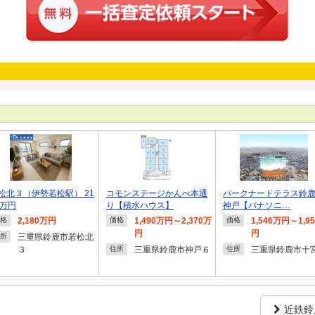
松北３（伊勢若松駅） 21
コモンステージかんべ本通
パークナードテラス鈴
0万円
り【積水ハウス】
神戸【パナソニ…
2,180万円
1,490万円～2,370万
1,546万円～1,9
格
価格
価格
円
円
三重県鈴鹿市若松北
所
３
三重県鈴鹿市神戸６
三重県鈴鹿市十
住所
住所
近鉄鈴