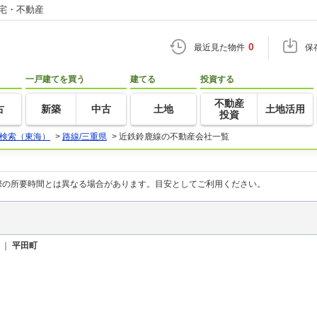
住宅・不動産
0
最近見た物件
保
一戸建てを買う
建てる
投資する
不動産
古
新築
中古
土地
土地活用
投資
検索（東海）
>
路線/三重県
>
近鉄鈴鹿線の不動産会社一覧
際の所要時間とは異なる場合があります。目安としてご利用ください。
｜
平田町