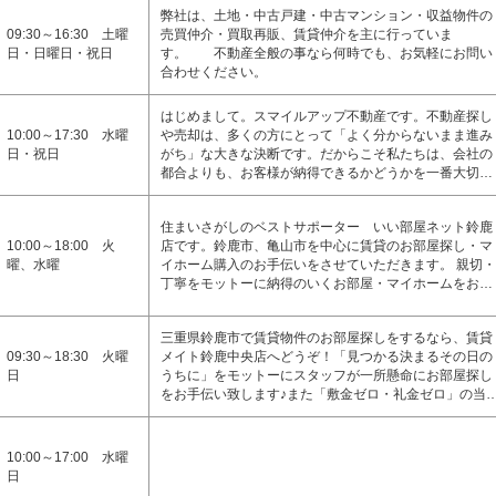
弊社は、土地・中古戸建・中古マンション・収益物件の
09:30～16:30 土曜
売買仲介・買取再販、賃貸仲介を主に行っていま
日・日曜日・祝日
す。 不動産全般の事なら何時でも、お気軽にお問い
合わせください。
はじめまして。スマイルアップ不動産です。不動産探し
10:00～17:30 水曜
や売却は、多くの方にとって「よく分からないまま進み
日・祝日
がち」な大きな決断です。だからこそ私たちは、会社の
都合よりも、お客様が納得できるかどうかを一番大切…
住まいさがしのベストサポーター いい部屋ネット鈴鹿
10:00～18:00 火
店です。鈴鹿市、亀山市を中心に賃貸のお部屋探し・マ
曜、水曜
イホーム購入のお手伝いをさせていただきます。 親切・
丁寧をモットーに納得のいくお部屋・マイホームをお…
三重県鈴鹿市で賃貸物件のお部屋探しをするなら、賃貸
09:30～18:30 火曜
メイト鈴鹿中央店へどうぞ！「見つかる決まるその日の
日
うちに」をモットーにスタッフが一所懸命にお部屋探し
をお手伝い致します♪また「敷金ゼロ・礼金ゼロ」の当
10:00～17:00 水曜
日