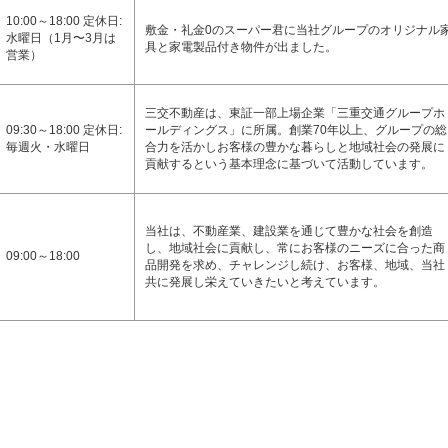
10:00～18:00 定休日:
敷金・礼金0のスーパー君に当社グループのオリジナル
水曜日（1月〜3月は
具と家電製品付き物件が出ました。
営業）
三交不動産は、東証一部上場企業「三重交通グループホ
09:30～18:00 定休日:
ールディングス」に所属。創業70年以上、グループの総
毎週火・水曜日
合力を活かしお客様の豊かな暮らしと地域社会の発展に
貢献するという基本理念に基づいて活動しています。
当社は、不動産業、建設業を通じて豊かな社会を創造
し、地域社会に貢献し、常にお客様のニーズに合った商
09:00～18:00
品開発を求め、チャレンジし続け、お客様、地域、当社
共に発展し栄えていきたいと考えています。