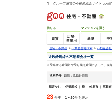
NTTグループ運営の不動産総合サイト goo
借りる
マンションを買う
店舗･
賃貸
新築
中
事業用
住宅・不動産
>
不動産会社検索
>
不動産会社
近鉄鈴鹿線の不動産会社一覧
※乗車する時間帯や乗り換え時間によって、実
検索条件
路線：近鉄鈴鹿線
指定なし
｜
伊勢若松
｜
柳
｜
鈴鹿市
｜
三日市
23
件中
1～20
件を表示