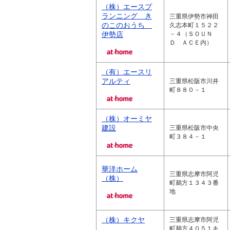
（株）エースプ
ランニング き
三重県伊勢市神田
のこのおうち
久志本町１５２２
伊勢店
－４（ＳＯＵＮ
Ｄ ＡＣＥ内）
（有）エースリ
アルティ
三重県松阪市川井
町８８０－１
（株）オーミヤ
建設
三重県松阪市中央
町３８４－１
華洋ホーム
三重県志摩市阿児
（株）
町鵜方１３４３番
地
（株）キクヤ
三重県志摩市阿児
町鵜方４０５１キ