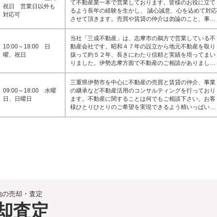
て不動産業一本で営業しております。皆様のお役に立て
祝日 営業日以外も
るよう長年の経験を生かし、 誠心誠意、心を込めて対応
対応可
させて頂きます。売買や賃貸の仲介は勿論のこと、事…
当社「三成不動産」は、志摩市の鵜方で営業している不
10:00～18:00 日
動産会社です。昭和４７年の設立から地元不動産を取り
曜、祝日
扱って約５２年、長きにわたり信頼と実績を培ってまい
りました。伊勢志摩方面で不動産のご相談がありまし…
三重県伊勢市を中心に不動産の売買と賃貸の仲介、事業
09:00～18:00 水曜
の継承など不動産活用のコンサルティングを行っており
日、日曜日
ます。不動産に関することは何でもご相談下さい。お客
様ひとりひとりのご希望を実現できるよう精いっぱい…
地の売却・査定
却査定