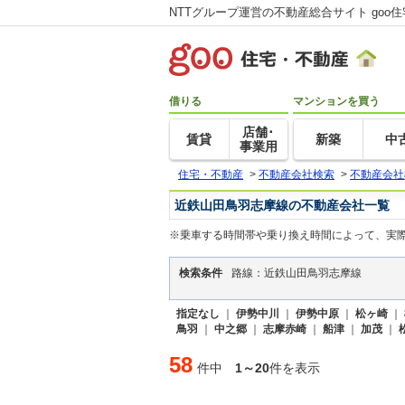
NTTグループ運営の不動産総合サイト goo
借りる
マンションを買う
店舗･
賃貸
新築
中
事業用
住宅・不動産
>
不動産会社検索
>
不動産会社
近鉄山田鳥羽志摩線の不動産会社一覧
※乗車する時間帯や乗り換え時間によって、実
検索条件
路線：近鉄山田鳥羽志摩線
指定なし
｜
伊勢中川
｜
伊勢中原
｜
松ヶ崎
｜
鳥羽
｜
中之郷
｜
志摩赤崎
｜
船津
｜
加茂
｜
58
件中
1～20
件を表示