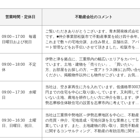
営業時間・定休日
不動産会社のコメント
ご覧いただきありがとうございます。青木開発株式会社
09:00～17:00 毎週
です。■仲介事業部松阪市で不動産事業を続け四十余年
日曜日および祝日
これまで数々の宅地分譲、お住み替え、店舗出店、アパ
ート管理などをお手伝いさせて頂きました。松阪市を…
伊勢と津を拠点に、三重県内の幅広いエリアをカバーし
09:00～18:00 不定
ています。土地・建物を「売りたい」、「買いたい」
休
方、お部屋をお探しの方、一度アトラス(株)にお問い合
ください。掲載物件以外にも物件がございます。お気…
当社は、空き家再生に力を入れています。低価格帯300
09:00～17:30 水曜
円までの住宅を中心に取り扱いしています。又利用して
日
いない土地、農地を耕作したい方に仲介を致します。伊
勢志摩移住体験住宅の設置を志摩市内に考えています…
当社は三重県中勢地区～伊勢志摩地区を中心に、不動産
09:30～16:30 土曜
の売買・仲介、宅地造成・宅地分譲を主な業務として営
日、日曜日、祝日、
業しています。また、土地建物の買い取り、競売不動産
に関するコンサルティング、不動産の有効活用に関す…