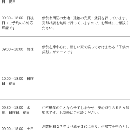
日・祝日
09:30～18:00 日祝
伊勢市周辺の土地・建物の売買・賃貸を行っています。
日（ご予約の方対応
売却相談も無料で行っていますので、お気軽にご相談く
可能です
ださい。
伊勢志摩中心に、新しい家で笑ってかけまわる「子供の
09:00～18:00 無休
笑顔」がテーマです
10:00～18:00 日曜
日・祝日
09:30～18:00 水
〇不動産のことなら全ておまかせ、安心取引のＥＲＡ加
曜、日曜日、祝日
盟店です。お気軽にご相談ください。
創業昭和２７年より親子３代に亘り、伊勢市を中心とし
09:00～18:00 土日