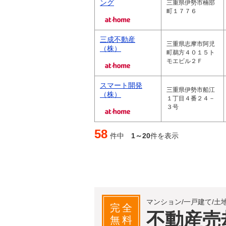
ング
三重県伊勢市楠部
町１７７６
三成不動産
三重県志摩市阿児
（株）
町鵜方４０１５ト
モエビル２Ｆ
スマート開発
三重県伊勢市船江
（株）
１丁目４番２４－
３号
58
件中
1～20
件を表示
マンション/一戸建て/土
完全
不動産売
無料