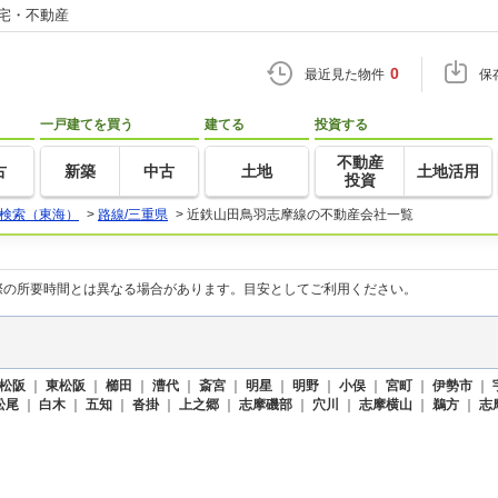
住宅・不動産
0
最近見た物件
保
一戸建てを買う
建てる
投資する
不動産
古
新築
中古
土地
土地活用
投資
検索（東海）
>
路線/三重県
>
近鉄山田鳥羽志摩線の不動産会社一覧
際の所要時間とは異なる場合があります。目安としてご利用ください。
松阪
｜
東松阪
｜
櫛田
｜
漕代
｜
斎宮
｜
明星
｜
明野
｜
小俣
｜
宮町
｜
伊勢市
｜
松尾
｜
白木
｜
五知
｜
沓掛
｜
上之郷
｜
志摩磯部
｜
穴川
｜
志摩横山
｜
鵜方
｜
志