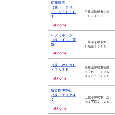
伊藤建設
（株） ＯＮ
Ｅ ＳＥＬＥＣ
三重県松阪市久保
Ｔ
田町７４－６
イフミホーム
（株）イフミ電
三重県志摩市大王
気
町船越２５７５
（株）ＷＥＮＥ
三重県伊勢市宮町
ＸＴＡＴＥ
１丁目３－１０Ｓ
ＡＮＤＢＯＸ４Ｆ
賃貸館伊勢店
（株）エリア４
三重県伊勢市一之
７
木１丁目２－１８