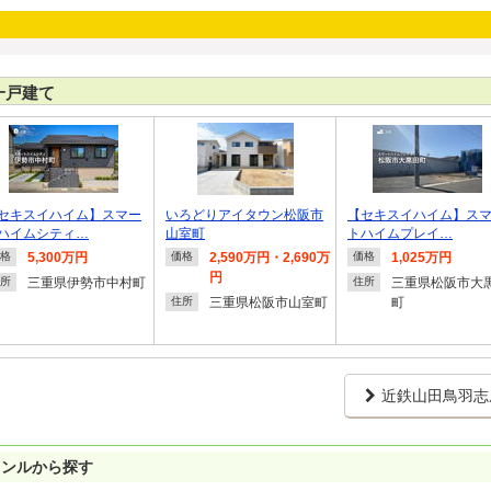
一戸建て
セキスイハイム】スマー
いろどりアイタウン松阪市
【セキスイハイム】ス
ハイムシティ…
山室町
トハイムプレイ…
5,300万円
2,590万円・2,690万
1,025万円
格
価格
価格
円
三重県伊勢市中村町
三重県松阪市大
所
住所
三重県松阪市山室町
町
住所
近鉄山田鳥羽志
ャンルから探す