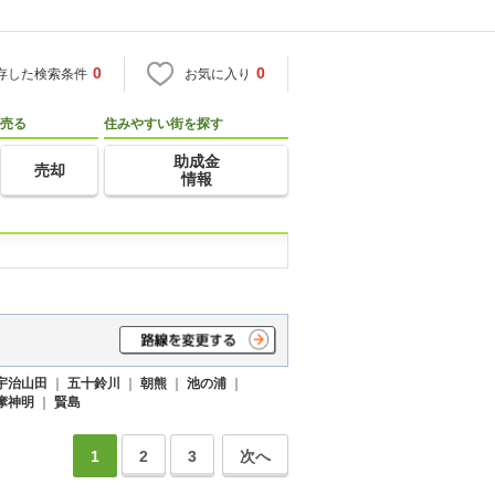
0
0
存した検索条件
お気に入り
売る
住みやすい街を探す
助成金
売却
情報
宇治山田
｜
五十鈴川
｜
朝熊
｜
池の浦
｜
摩神明
｜
賢島
1
2
3
次へ