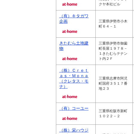
クヤ本社ビル
（有）キタガワ
企画
三重県伊勢市小木
町６４－１
きたむら土地建
三重県伊勢市御薗
物
町長屋１９７８－
１きたむらテナン
ト内２Ｆ
（株）Ｃｒｅｔ
ａｓ・Ｍｏｎａ
三重県志摩市阿児
（クレタス・モ
町国府３５１７番
ナ）
地２３
（有）コーユー
三重県松阪市新町
１０２２－２
（株）栄ハウジ