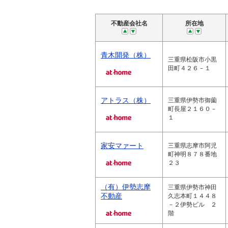
不動産会社名
所在地
青木開発（株）
三重県松阪市小黒
田町４２６－１
アトラス（株）
三重県伊勢市御薗
町長屋２１６０－
１
家安マァート
三重県志摩市阿児
町神明８７８番地
２３
（有）伊勢志摩
三重県伊勢市神田
不動産
久志本町１４４８
－２伊勢ビル ２
階