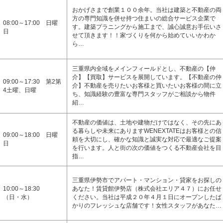
おかげさまで創業１００余年。当社は建築と不動産の両
方の専門知識を併せ持つ住まいの総合サービス企業で
08:00～17:00 日曜
す。建築プラニングから施工まで、誠心誠意お手伝いさ
日
せて頂きます！！家づくりを何から始めていいかわか
ら…
三重県内全域をメインフィールドとし、不動産の【仲
介】【買取】サービスを展開しています。【不動産の仲
09:00～17:30 第2第
介】不動産を売りたいお客様と買いたいお客様の間に立
4土曜、日曜
ち、知識経験の豊富な専門スタッフがご相談から物件
紹…
不動産の価値は、土地や建物だけではなく、その先にあ
る暮らしや未来にありますWENEXTATEはお客様との信
09:00～18:00 日曜
頼を大切にし、確かな知識と誠実な対応で最適なご提案
日
を行います。人と街の次の価値をつくる不動産会社を目
指…
三重県伊勢市でアパート・マンション・貸家をお探しの
10:00～18:30
あなた！賃貸館伊勢店（株式会社エリア４７）にお任せ
（日・水）
ください。当社は平成２０年４月１日にオープンしたば
かりのフレッシュな店舗です！女性スタッフがあなた…