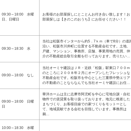
09:30～18:00 水曜
お客様のお部屋探しにとことんお付き合い致します！お
日、日曜日
部屋探しは【きのこのおうち】にお任せください！！
当社は松阪市インターから約5．7ｋｍ（車で8分）の道
沿い、松阪市川井町に位置する不動産会社です。土地、
09:30～18:30 水
戸建、マンション、事務所、店舗、事業用地の売買、仲
介の不動産総合取引全般を行っております。売りたい…
当社オーミヤ建設はＪＲ・近鉄「松阪」駅東口７００ｍ
のところに２００８年２月にオープンしたフレッシュな
09:00～18:00 なし
不動産会社です。松阪市を中心とした三重県中勢エリア
の不動産のことならなんでも当社オーミヤ建設にお任…
華洋ホームは主に志摩市阿児町を中心に宅地分譲・自社
物件での賃貸業を取り扱っております。地元に根差した
09:00～18:00 日曜
まちづくり、お客様目線での家づくりをモットーとし
日
て、地域貢献できる会社を目指しています。事務所は
鵜…
10:00～18:30 水曜