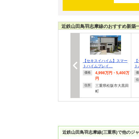
近鉄山田鳥羽志摩線のおすすめ新築
【セキスイハイム】スマー
【
トハイムプレイ…
ト
4,998万円・5,400万
価格
価
円
住
三重県松阪市大黒田
住所
町
近鉄山田鳥羽志摩線(三重県)で他のジ