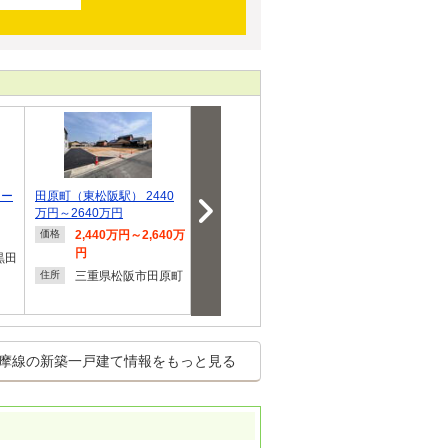
マー
田原町（東松阪駅） 2440
大字竹川（斎宮駅） 678万
【川﨑ハウジ
万円～2640万円
円～945万円
テージ松ヶ島
2,440万円～2,640万
678万円～945万円
3,180
価格
価格
価格
円
黒田
三重県多気郡明和町
三重県
住所
住所
三重県松阪市田原町
大字竹川
島町
住所
摩線の新築一戸建て情報をもっと見る