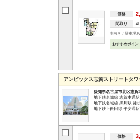
2
価格
間取り
4
南向き
駐車場あ
おすすめポイン
アンビックス志賀ストリートタワ
愛知県名古屋市北区志賀
地下鉄名城線 志賀本通駅
地下鉄名城線 黒川駅 徒
地下鉄上飯田線 平安通駅 
3
価格