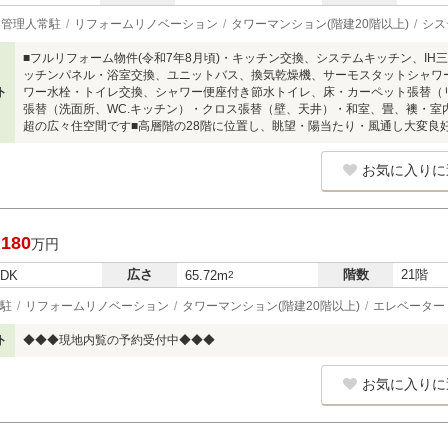
管理人常駐
リフォームリノベーション
タワーマンション(階建20階以上)
シス
■フルリフォーム物件(令和7年8月頃)・キッチン交換、システムキッチン、I
ッチンパネル・浴室交換、ユニットバス、換気乾燥機、サーモスタットシャワ
ト
ワー水栓・トイレ交換、シャワー便座付き節水トイレ、床・カーペット張替（
張替（洗面所、WC.キッチン）・クロス張替（壁、天井）・和室、畳、襖・室内
超の広々住空間です■高層階の28階に位置し、眺望・陽当たり・風通し大変良
お気に入りに
,180
万円
広さ
階数
21階
LDK
65.72m
2
駐
リフォームリノベーション
タワーマンション(階建20階以上)
エレベーター
ト
◆◆◆現地内覧の予約受付中◆◆◆
お気に入りに