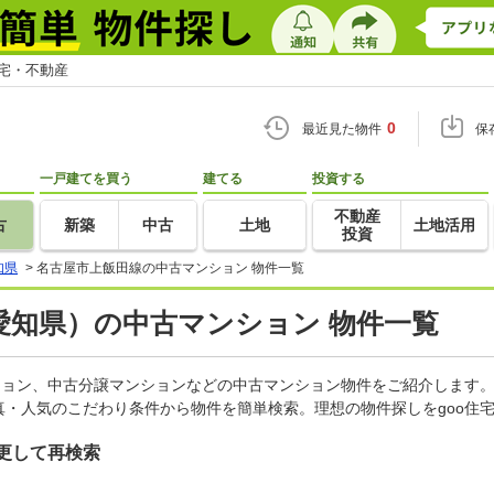
住宅・不動産
0
最近見た物件
保
一戸建てを買う
建てる
投資する
不動産
古
新築
中古
土地
土地活用
投資
知県
>
名古屋市上飯田線の中古マンション 物件一覧
愛知県）の中古マンション 物件一覧
ション、中古分譲マンションなどの中古マンション物件をご紹介します。
・人気のこだわり条件から物件を簡単検索。理想の物件探しをgoo住
更して再検索