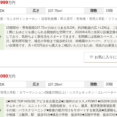
,999
万円
広さ
階数
15階
LDK
107.75m
2
屋
モニタ付インターホン
浴室乾燥機
即入居可
所有権
管理人常駐
リフ
15階部分・専有面積107.75㎡のゆとりある3LDK。約28帖超の広々LDK
く際にもゆとりを感じられる開放的な空間です。2026年4月に水回り設備交
ト
しており、気持ちよく新生活をスタートできます。玄関横には収納スペース、
川」駅利用可能で、城北小学校まで徒歩約11分、幼稚園やスーパー、クリニ
い住環境です。月々6万円台から購入をご検討いただけるため、現在のお家賃
お気に入りに
,090
万円
広さ
階数
20階
LDK
107.28m
2
管理人常駐
タワーマンション(階建20階以上)
システムキッチン
エレベーター
□■ONE TOP HOUSE アピタ名古屋北店■□ 物件のオススメPOINT ■202
テムキッチン、ユニットバス、洗面化粧台、トイレ、建具、配管更新新規貼替
ト
その他：ハウスクリーニング■食後の後片付けをサポートする食洗器■洗濯物もよ
小牧線「上飯田」駅 徒歩31分■城北小学校 徒歩9分■北陵中学校 徒歩23分