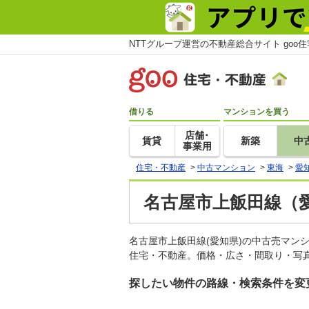
NTTグループ運営の不動産総合サイト goo
借りる
マンションを買う
店舗･
賃貸
新築
中
事業用
住宅・不動産
>
中古マンション
>
東海
>
愛
名古屋市上飯田線（
名古屋市上飯田線(愛知県)の中古売マン
住宅・不動産。価格・広さ・間取り・写真
探したい物件の路線・検索条件を変