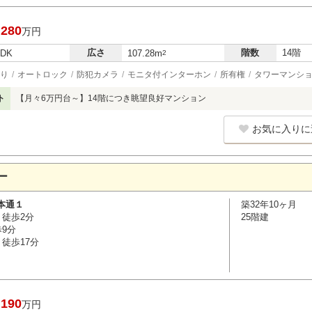
,280
万円
広さ
階数
14階
LDK
107.28m
2
り
オートロック
防犯カメラ
モニタ付インターホン
所有権
タワーマンショ
ト
【月々6万円台～】14階につき眺望良好マンション
お気に入りに
ー
本通１
築32年10ヶ月
 徒歩2分
25階建
歩9分
徒歩17分
,190
万円