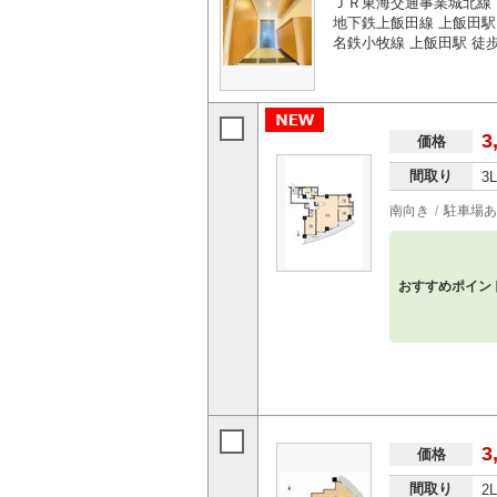
ＪＲ東海交通事業城北線 
地下鉄上飯田線 上飯田駅 
名鉄小牧線 上飯田駅 徒歩
3
価格
間取り
3
南向き
駐車場あ
おすすめポイン
3
価格
間取り
2