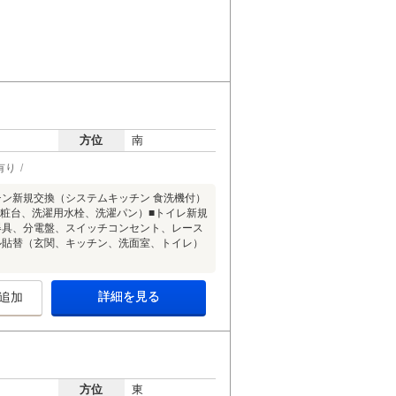
方位
南
有り
ン新規交換（システムキッチン 食洗機付）
化粧台、洗濯用水栓、洗濯パン）■トイレ新規
器具、分電盤、スイッチコンセント、レース
貼替（玄関、キッチン、洗面室、トイレ）
詳細を見る
追加
方位
東