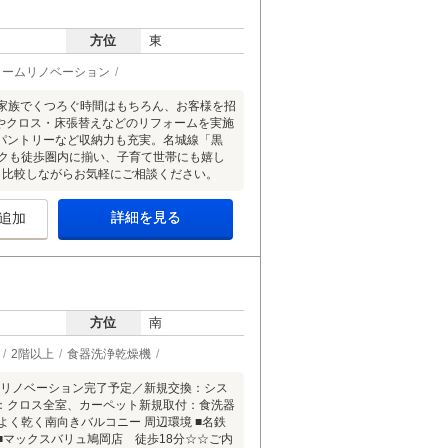
方位
東
ォームリノベーション
は、ご家族でくつろぐ時間はもちろん、お客様を招
換やクロス・床張替えなどのリフォームを実施
パントリーなど収納力も充実。名城線「黒
ックも徒歩圏内に揃い、子育て世帯にも嬉し
と比較しながらお気軽にご相談ください。
詳細を見る
追加
方位
南
2階以上
食器洗浄乾燥機
6年10月リノベーション完了予定／新規交換：シス
：クロス全室、カーペット新規取付：食洗器
く乾く南向きバルコニー 周辺環境 ■名鉄
■マックスバリュ鳩岡店 徒歩18分☆☆ご内