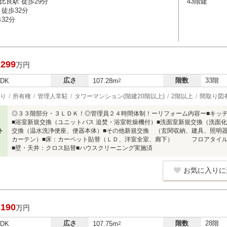
比良駅 徒歩29分
43階建
徒歩32分
32分
,299
万円
広さ
階数
33階
LDK
107.28m
2
り
所有権
管理人常駐
タワーマンション(階建20階以上)
2階以上
間取り図
◎３３階部分・３ＬＤＫ！◎管理員２４時間体制！ーリフォーム内容ー■キッチ
■浴室新規交換（ユニットバス 追焚・浴室乾燥機付）■洗面室新規交換（洗面
ト
交換（温水洗浄便座、便器本体）■その他新規交換 （玄関収納、建具、照明
カーテン）■床：カーペット貼替（ＬＤ、洋室全室、廊下） フロアタイル
■壁・天井：クロス貼替■ハウスクリーニング実施済
お気に入りに
,190
万円
広さ
階数
28階
LDK
107.75m
2