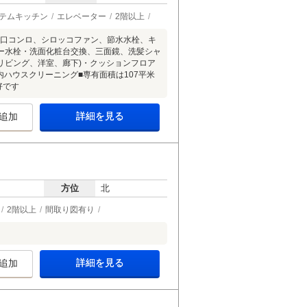
テムキッチン
エレベーター
2階以上
H三口コンロ、シロッコファン、節水水栓、キ
ー水栓・洗面化粧台交換、三面鏡、洗髪シャ
リビング、洋室、廊下)・クッションフロア
ハウスクリーニング■専有面積は107平米
好です
詳細を見る
追加
方位
北
2階以上
間取り図有り
詳細を見る
追加