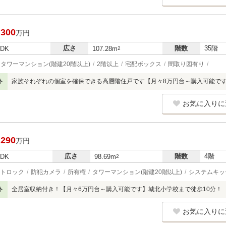
,300
万円
広さ
階数
35階
LDK
107.28m
2
タワーマンション(階建20階以上)
2階以上
宅配ボックス
間取り図有り
ト
家族それぞれの個室を確保できる高層階住戸です【月々8万円台～購入可能です
お気に入りに
,290
万円
広さ
階数
4階
LDK
98.69m
2
トロック
防犯カメラ
所有権
タワーマンション(階建20階以上)
システムキッ
ト
全居室収納付き！【月々6万円台～購入可能です】城北小学校まで徒歩10分！
お気に入りに