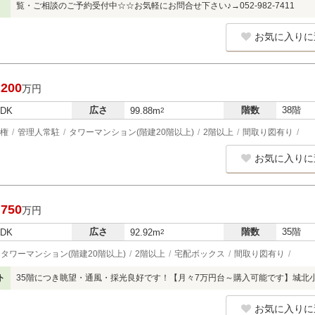
覧・ご相談のご予約受付中☆☆お気軽にお問合せ下さい♪→052-982-7411
お気に入りに
,200
万円
広さ
階数
38階
LDK
99.88m
2
権
管理人常駐
タワーマンション(階建20階以上)
2階以上
間取り図有り
お気に入りに
,750
万円
広さ
階数
35階
LDK
92.92m
2
タワーマンション(階建20階以上)
2階以上
宅配ボックス
間取り図有り
ト
35階につき眺望・通風・採光良好です！【月々7万円台～購入可能です】城北小
お気に入りに