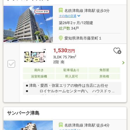
で▼TEL：0120-18-7549【通話無料】ニッカ不動産
へ！～空家につき即日のご案内も可能！～お気兼ねな
名鉄津島線 津島駅 徒歩3分
くお問合せくださいませ。住宅ローンやリフォームの
その他の交通
ご相談も承ります！
築26年2ヶ月/12階建
総戸数
34戸
愛知県津島市藤里町１
1,530
万円
2
3LDK 75.79m
2階 南
南向き
駐車場あり
角部屋
浴室乾燥機
即入居可
所有権
■ 津島・愛西・弥富エリアの物件は当店にお任せ
■ ロイヤルホームセンター内＼ ハウスドゥ 津
島 ／ 最新の情報をスピーディーにお届け！あれこ
れ不動産サイトを見なくても当店で解決！ネットに掲
載していない物件は店頭でご紹介いたします。◆東小
サンパーク津島
学校/藤浪中学校◆約15帖の広々LDK◆全居室収納を配
置◆角部屋◆スーパーなども近く生活至便な住環境※
写真をクリックすると、詳細をご覧いただけます。勤
名鉄津島線 津島駅 徒歩4分
続年数が短い方・自営業者・他に借り入れがあるなど