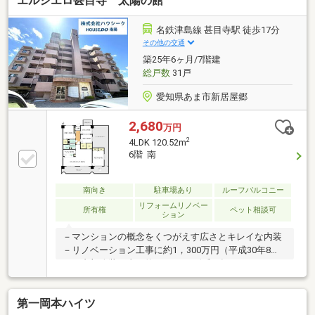
エルシエロ甚目寺 太陽の館
クセス良好！小学校・中学校が近く、お子様の通学負
担が少ない点も安心できるポイント。利便性と住みや
すさを兼ね備えたおすすめの住環境です！【365日20
名鉄津島線 甚目寺駅 徒歩17分
時まで休まず営業中！】お客様の都合に合わせて、お
その他の交通
仕事終わり後でもご相談いただけます！当社ではリフ
築25年6ヶ月/7階建
ォームの相談も対応しております！安心・迅速なリフ
総戸数
31戸
ォームを提供しております！
愛知県あま市新居屋郷
2,680
万円
2
4LDK 120.52m
6階 南
南向き
駐車場あり
ルーフバルコニー
リフォームリノベー
所有権
ペット相談可
ション
－マンションの概念をくつがえす広さとキレイな内装
－リノベーション工事に約1，300万円（平成30年8
月）内部改装工事に約400万円（令和3年8月）かけま
した！
第一岡本ハイツ