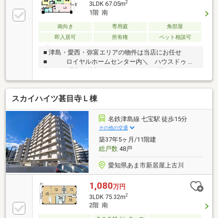
2
3LDK 67.05m
金融機関も多数ございます◇住宅ローン相談もお気軽
1階 南
にどうぞ！◇リフォーム相談 等々住まいに関する
南向き
専用庭
角部屋
ことは何でもご相談ください！！
即入居可
所有権
ペット相談可
■ 津島・愛西・弥富エリアの物件は当店にお任せ
■ ロイヤルホームセンター内＼ ハウスドゥ 津
島 ／ 最新の情報をスピーディーにお届け！あれこ
れ不動産サイトを見なくても当店で解決！ネットに掲
載していない物件は店頭でご紹介いたします。◆西小
スカイハイツ甚目寺Ｌ棟
学校/天王中学校◆ゆったり寛げる和室あり◆リビン
グを見渡せる対面キッチン◆専用庭あり◆即引渡し可
※写真をクリックすると、詳細をご覧いただけます。
名鉄津島線 七宝駅 徒歩15分
その他の交通
築37年5ヶ月/11階建
総戸数
48戸
愛知県あま市新居屋上古川
1,080
万円
2
3LDK 75.32m
2階 南