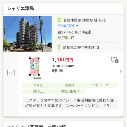
シャリエ津島
名鉄津島線 津島駅 徒歩7分
その他の交通
築27年6ヶ月/10階建
総戸数
-戸
愛知県津島市柳原町２
1,180
万円
2
3LDK 72.54m
5階 南
南向き
所有権
エレベーター
2階以上
間取り図有り
＼スタッフおすすめポイント／生活利便性に優れた住
環境が魅力の立地です。スーパーやコンビニ、ドラッ
グストアなどの生活施設が身近に揃っており、毎日の
お買い物にも便利！さらに、名鉄津島線「津島」駅ま
で徒歩7分の好立地で、通勤・通学やお出かけにもア