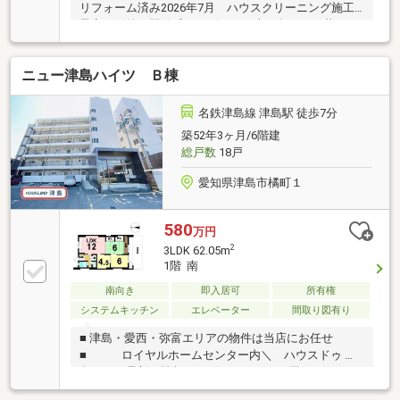
リフォーム済み2026年7月 ハウスクリーニング施工
予定圧倒的な開放感と、穏やかな光に包まれる暮ら
し。そんな理想を叶える、最上階・角部屋の南向き住
戸。朝から夕方まで豊かな日差しが差し込む室内は、
ニュー津島ハイツ Ｂ棟
いつも明るく爽やか。お部屋には、インテリアに馴染
む柔らかい色合いのアクセントクロスを採用し、視覚
的にも癒やされる居心地の良い空間に。リビングの先
名鉄津島線 津島駅 徒歩7分
には、プライベート感あふれる大きなルーフバルコニ
築52年3ヶ月/6階建
ーが広がり、休日はティータイムなど、贅沢なセカン
総戸数
18戸
ドリビングとして大活躍します。さらに、生活感生活
感を隠してスッキリ暮らせる「3帖の大型納戸」付
愛知県津島市橘町１
き。
580
万円
2
3LDK 62.05m
1階 南
南向き
即入居可
所有権
システムキッチン
エレベーター
間取り図有り
■ 津島・愛西・弥富エリアの物件は当店にお任せ
■ ロイヤルホームセンター内＼ ハウスドゥ 津
島 ／ 最新の情報をスピーディーにお届け！あれこ
れ不動産サイトを見なくても当店で解決！ネットに掲