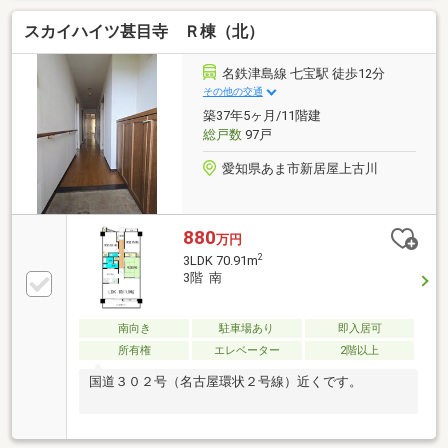
のため日当たり・風通し良好！周囲に高い建物がなく
スカイハイツ甚目寺 Ｒ棟（北）
開放感がございます。・LDKは広々約19帖！お子様や
ペットがのびのびと遊べる広さです◎・キッチンは半
個室のようなレイアウト。来客から見えにくく、LDK
名鉄津島線 七宝駅 徒歩12分
にニオイが広がりづらいのが嬉しいポイント♪・キッ
その他の交通
チン床下収納、廊下物入、トイレの棚など収納充実し
築37年5ヶ月/11階建
ております！・3方向にバルコニーがついているた
総戸数
97戸
め、日向干しと陰干しなど用途に応じて使い分け可能
です◎
愛知県あま市新居屋上古川
880
万円
2
3LDK 70.91m
3階 南
南向き
駐車場あり
即入居可
所有権
エレベーター
2階以上
国道３０２号（名古屋環状２号線）近くです。