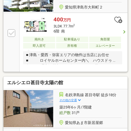
愛知県津島市大和町２
400
万円
2
3LDK 77.7m
6階 南
南向き
駐車場あり
角部屋
即入居可
所有権
エレベーター
■ 津島・愛西・弥富エリアの物件は当店にお任せ
■ ロイヤルホームセンター内＼ ハウスドゥ 津
島 ／ 最新の情報をスピーディーにお届け！あれこ
れ不動産サイトを見なくても当店で解決！ネットに掲
載していない物件は店頭でご紹介いたします。◆西小
エルシエロ甚目寺太陽の館
学校/天王中学校◆角部屋◆2ヶ所バルコニあり◆ゆっ
たり寛げる6帖の和室が2室◆使い勝手の良いL字キッ
チン※写真をクリックすると、詳細をご覧いただけま
名鉄津島線 甚目寺駅 徒歩18分
す。勤続年数が短い方・自営業者・他に借り入れがあ
その他の交通
るなどまずはお気軽にご相談ください！豊富な実績を
築25年6ヶ月/7階建
もとに最適な住宅ローンをご提案！
総戸数
31戸
愛知県あま市新居屋郷