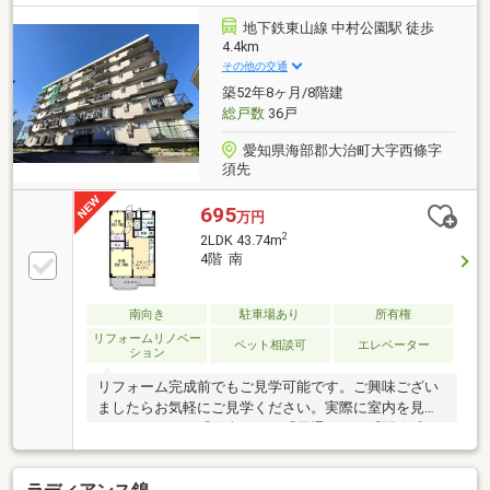
地下鉄東山線 中村公園駅 徒歩
4.4km
その他の交通
築52年8ヶ月/8階建
総戸数
36戸
愛知県海部郡大治町大字西條字
須先
695
万円
2
2LDK 43.74m
4階 南
南向き
駐車場あり
所有権
リフォームリノベー
ペット相談可
エレベーター
ション
リフォーム完成前でもご見学可能です。ご興味ござい
ましたらお気軽にご見学ください。実際に室内を見学
することにより「陽当り」・「風通し」・「開放感」
等を実感できると思います。ペット飼育可能物件にな
りますので、愛犬・愛猫とご一緒にお住まいになれる