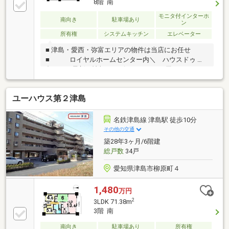
8階 南
モニタ付インターホ
南向き
駐車場あり
ン
所有権
システムキッチン
エレベーター
■ 津島・愛西・弥富エリアの物件は当店にお任せ
■ ロイヤルホームセンター内＼ ハウスドゥ 津
島 ／ 最新の情報をスピーディーにお届け！あれこ
れ不動産サイトを見なくても当店で解決！ネットに掲
載していない物件は店頭でご紹介いたします。◆西小
ユーハウス第２津島
学校/天王中学校◆通勤・通学に便利な立地◆8階につ
き眺望良好◆ゆったり寛げる和室◆全居室収納あり※
写真をクリックすると、詳細をご覧いただけます。
名鉄津島線 津島駅 徒歩10分
その他の交通
築28年3ヶ月/6階建
総戸数
34戸
愛知県津島市柳原町４
1,480
万円
2
3LDK 71.38m
3階 南
南向き
駐車場あり
所有権