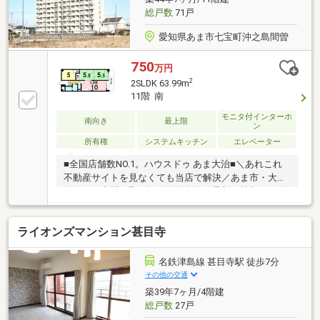
利な立地
総戸数
71戸
愛知県あま市七宝町沖之島間曽
750
万円
2
2SLDK 63.99m
11階 南
モニタ付インターホ
南向き
最上階
ン
所有権
システムキッチン
エレベーター
■全国店舗数NO.1。ハウスドゥ あま大治■＼あれこれ
不動産サイトを見なくても当店で解決／あま市・大治
町エリア専門。取り扱い物件多数。最新の情報をスピ
ーディーにお届け。ネットに掲載していない物件は店
頭でご紹介いたします。◆宝小学校/七宝北中学校◆
ライオンズマンション甚目寺
エレベーター付！◆宅配BOX完備！◆余裕のあるバル
コニー◆車で5分圏内に生活施設充実※写真をクリック
すると、詳細をご覧いただけます。
名鉄津島線 甚目寺駅 徒歩7分
その他の交通
築39年7ヶ月/4階建
総戸数
27戸