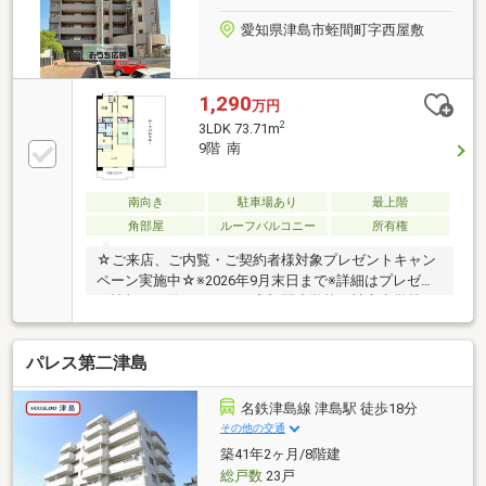
愛知県津島市蛭間町字西屋敷
1,290
万円
2
3LDK 73.71m
9階 南
南向き
駐車場あり
最上階
角部屋
ルーフバルコニー
所有権
☆ご来店、ご内覧・ご契約者様対象プレゼントキャン
ペーン実施中☆※2026年9月末日まで※詳細はプレゼン
ト情報をご覧ください。◇蛭間小学校・神守中学校エ
リア◇小学校まで徒歩約４分、中学校まで徒歩約２９
分の距離です。◇「スーパー」まで徒歩約１６分◇→
パレス第二津島
日々のお買い物も便利なエリアです。◇「コンビニ」
まで徒歩約６分→ちょっとしたお買い出しに便利で
す。まずはお気軽にお問合せ下さい！
名鉄津島線 津島駅 徒歩18分
その他の交通
築41年2ヶ月/8階建
総戸数
23戸