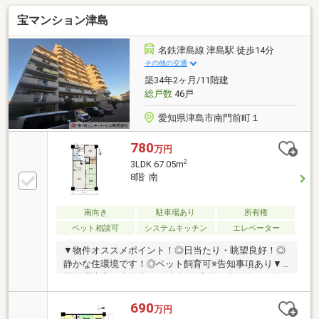
宝マンション津島
名鉄津島線 津島駅 徒歩14分
その他の交通
築34年2ヶ月/11階建
総戸数
46戸
愛知県津島市南門前町１
780
万円
2
3LDK 67.05m
8階 南
南向き
駐車場あり
所有権
ペット相談可
システムキッチン
エレベーター
▼物件オススメポイント！◎日当たり・眺望良好！◎
静かな住環境です！◎ペット飼育可※告知事項あり▼
周辺環境◎西小学校まで徒歩8分◎天王中学校まで徒
歩14分◎マックスバリュ津島江西店まで徒歩12分〓〓
〓〓〓お気軽にお問合せください〓〓〓〓〓「他の物
690
万円
件もまとめてみたい」にもご対応いたします！◇提携