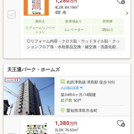
1,280
万円
2
4LDK 84.19m
4階 南
南向き
駐車場あり
所有権
リフォームリノベー
エレベーター
2階以上
ション
◎リフォーム内容・クロス貼・ウッドタイル貼・クッ
ションフロア張・水栓新品交換・鍵交換・洗面化粧台
交換・温水洗浄便座交換・畳表替・襖・障子貼替・給
湯器交換・コンセントスイッチコスモ新品交換・室内
照明器具新設・ハウスクリーニング＼日当たりが心地
天王通パーク・ホームズ
よく毎日気持ちよく生活／◎ゆとりあるLDKでご家族
揃ってのんびりくつろげる◎リビングを見渡せる家族
との会話が弾む対面キッチン◎空間設計が楽しいイン
名鉄津島線 津島駅 徒歩10分
テリア選びもワクワク＼スタッフおすすめポイント／
その他の交通
◎水回りが集中した間取りで家事動線バッチリ◎閑静
築34年6ヶ月/14階建
な住宅街、日当たり良好◎お車での通勤やおでかけ便
総戸数
50戸
利☆
愛知県津島市金町
1,380
万円
2
3LDK 76.63m