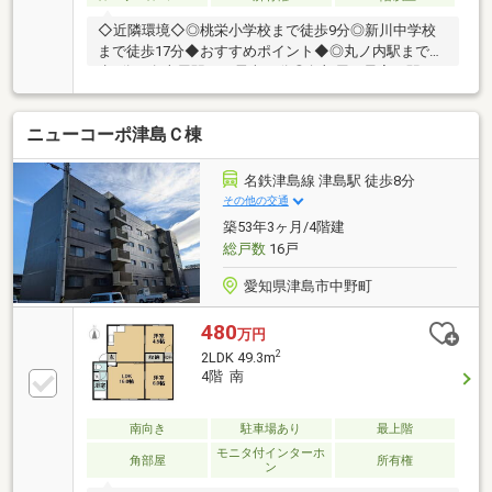
◇近隣環境◇◎桃栄小学校まで徒歩9分◎新川中学校
まで徒歩17分◆おすすめポイント◆◎丸ノ内駅まで徒
歩7分＋名古屋駅まで電車12分◎角部屋！最寄り駅ま
で徒歩7分♪◎ペット飼育可能！▼▼ハウスドゥ 清須は
ここがつよい！▼▼地元密着、清須市のことならお任
ニューコーポ津島Ｃ棟
せください♪経験豊富なスタッフがご提案♪住宅ローン
や保険、不動産に関する税金や法律、その他各種手続
きのことなどお気軽にご相談ください。お客様が一番
名鉄津島線 津島駅 徒歩8分
良い選択ができる様に色々な視点でご提案いたしま
その他の交通
す。
築53年3ヶ月/4階建
総戸数
16戸
愛知県津島市中野町
480
万円
2
2LDK 49.3m
4階 南
南向き
駐車場あり
最上階
モニタ付インターホ
角部屋
所有権
ン