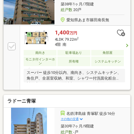
【株式会社富士不動産】旧分譲 【グランレイム】シ
築38年1ヶ月/7階建
リーズのマンションです。
総戸数
20戸
愛知県あま市篠田南長無
1,400
万円
2
4LDK 79.22m
4階 南
南向き
駐車場あり
角部屋
モニタ付インターホ
所有権
システムキッチン
ン
スーパー 徒歩10分以内、南向き、システムキッチン、
角住戸、全居室収納、和室、シャワー付洗面化粧台、
対面式キッチン、２面以上バルコニー、南面バルコニ
ー、温水洗浄便座、ＴＶモニタ付インターホン、エレ
ベーター、駐輪場
ラドーニ青塚
名鉄津島線 青塚駅 徒歩16分
その他の交通
築30年7ヶ月/9階建
総戸数
-戸