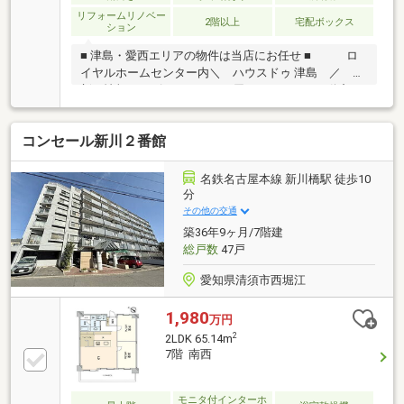
リフォームリノベー
2階以上
宅配ボックス
ション
■ 津島・愛西エリアの物件は当店にお任せ ■ ロ
イヤルホームセンター内＼ ハウスドゥ 津島 ／ 最
新の情報をスピーディーにお届け！あれこれ不動産サ
イトを見なくても当店で解決！ネットに掲載していな
い物件は店頭でご紹介いたします。◆東小学校/藤浪中
コンセール新川２番館
学校◆ゆったり寛げる6帖の和室。◆リビングを見渡
せる対面キッチン。◆北側洋室2室に床暖房設置。◆
全居室収納を配置。※写真をクリックすると、詳細を
名鉄名古屋本線 新川橋駅 徒歩10
ご覧いただけます。
分
その他の交通
築36年9ヶ月/7階建
総戸数
47戸
愛知県清須市西堀江
1,980
万円
2
2LDK 65.14m
7階 南西
モニタ付インターホ