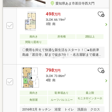
愛知県あま市甚目寺西大門
498
万円
2
3LDK 66.19m
3階 南
南向き
所有権
2階以上
間取り図有り
〇費用を抑えて快適な新生活をスタート！〇●名鉄津
島線「甚目寺」駅まで徒歩7分！・名古屋駅まで最速
12分の好アクセス！通勤・通学に便利♪●リフォーム予
算 約130万円でここまで変わる！・LDK＆廊下：フロ
アタイル工事・洋室×2：フローリング張替・全室クロ
798
万円
ス貼替／襖貼替／畳表替●主要設備もリニューアル済
2
3LDK 73.86m
み！・令和2年：キッチン・洗面交換・平成27年：ユ
4階 南
ニットバス交換・令和7年3月：ハウスクリーニング実
施予定●南向きバルコニーで陽当たり良好●2025年2
月：大規模修繕工事！より快適に●近隣駐車場あり
南向き
駐車場あり
最上階
（月額6000円）●風情ある「甚目寺観音」まで徒歩2分
モニタ付インターホ
角部屋
ルーフバルコニー
ン
2016年2月 キッチン 浴室 トイレ 洗面台 クロス