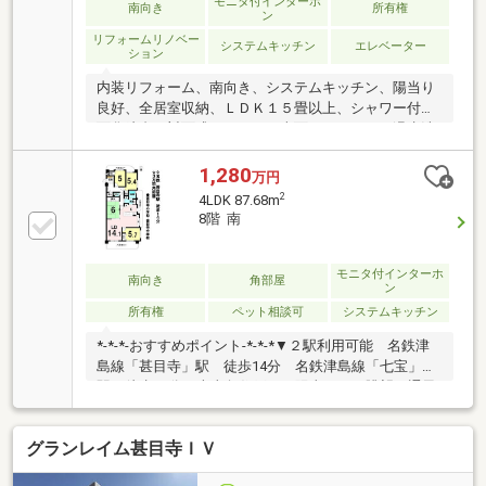
モニタ付インターホ
南向き
所有権
ン
リフォームリノベー
システムキッチン
エレベーター
ション
内装リフォーム、南向き、システムキッチン、陽当り
良好、全居室収納、ＬＤＫ１５畳以上、シャワー付洗
面化粧台、対面式キッチン、南面バルコニー、温水洗
浄便座、ＴＶモニタ付インターホン、全居室フローリ
ング、エレベーター
1,280
万円
2
4LDK 87.68m
8階 南
モニタ付インターホ
南向き
角部屋
ン
所有権
ペット相談可
システムキッチン
*-*-*-おすすめポイント-*-*-*▼２駅利用可能 名鉄津
島線「甚目寺」駅 徒歩14分 名鉄津島線「七宝」
駅 徒歩14分▼南東角住戸！ 陽当たり・眺望・通風
良好▼３面バルコニー※管理費・修繕費、駐車場に関
して、それぞれ金額は現在確認中。※管理費に記載さ
グランレイム甚目寺ＩＶ
れている金額は、管理費・修繕費・駐車場の合計で
す。※設備契約不適合免責*-*-*-ハウスドゥ天白焼山-*-