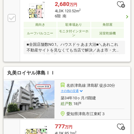
2,680
万円
2
4LDK 120.52m
6階 南
南向き
駐車場あり
角部屋
モニタ付インターホ
ルーフバルコニー
浴室乾燥機
ン
■全国店舗数NO.1。ハウスドゥ あま大治■＼あれこれ
不動産サイトを見なくても当店で解決／あま市・大治
町エリア専門。取り扱い物件多数。最新の情報をスピ
ーディーにお届け。ネットに掲載していない物件は店
頭でご紹介いたします。◆甚目寺西小学校/甚目寺中学
丸美ロイヤル津島ＩＩ
校◆全居室6帖以上◆独立感のある住戸配置◆作業ス
ペースにゆとりあるキッチン◆収納豊富でスッキリ空
間※写真をクリックすると、詳細をご覧いただけま
名鉄津島線 津島駅 徒歩20分
す。
その他の交通
築34年10ヶ月/5階建
総戸数
18戸
愛知県津島市江東町３
777
万円
2
4LDK 85.2m