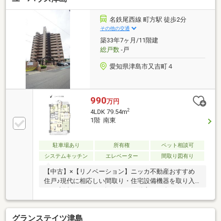
名鉄尾西線 町方駅 徒歩2分
その他の交通
築33年7ヶ月/11階建
総戸数
-戸
愛知県津島市又吉町４
990
万円
2
4LDK 79.54m
1階 南東
駐車場あり
所有権
ペット相談可
システムキッチン
エレベーター
間取り図有り
【中古】×【リノベーション】ニッカ不動産おすすめ
住戸♪現代に相応しい間取り・住宅設備機器を取り入
れ、生活をサポート致します♪不動産ご紹介からリノ
ベーションまで一貫サポートのニッカ不動産にお任せ
下さい！＼＼家具や家電、住宅ローンに組込めます／
グランステイツ津島
／▼お電話でのご予約、ご質問・お問合せはこちらま