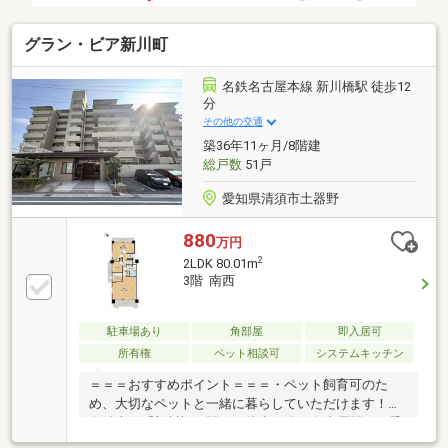
グラン・ビア新川町
名鉄名古屋本線 新川橋駅 徒歩12
分
その他の交通
築36年11ヶ月/8階建
総戸数
51戸
愛知県清須市土器野
880
万円
2
2LDK 80.01m
3階 南西
駐車場あり
角部屋
即入居可
所有権
ペット相談可
システムキッチン
＝＝＝おすすめポイント＝＝＝・ペット飼育可のた
め、大切なペットと一緒に暮らしていただけます！・
名鉄本線「新川橋」駅まで徒歩12分！名古屋駅まで乗
り換えなしでアクセスできます☆・角部屋で南西向き