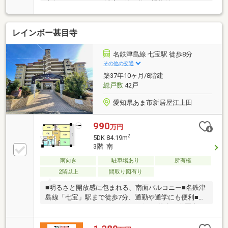
南向きバルコニー・浴室に追い炊き機能付き・モニタ
ー付きインターホンあり▼立地のポイント▼・名鉄津
島線「津島駅」まで徒歩8分・徒歩圏内に児童遊園あ
レインボー甚目寺
り・閑静な住宅街
名鉄津島線 七宝駅 徒歩8分
その他の交通
築37年10ヶ月/8階建
総戸数
42戸
愛知県あま市新居屋江上田
990
万円
2
5DK 84.19m
3階 南
南向き
駐車場あり
所有権
2階以上
間取り図有り
■明るさと開放感に包まれる、南面バルコニー■名鉄津
島線「七宝」駅まで徒歩7分、通勤や通学にも便利■ス
ーパー・ドラッグストア・コンビニが徒歩10分圏内に
揃う生活利便