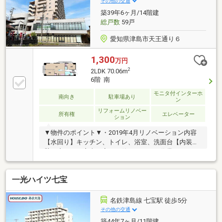
その他の交通
まずはお気軽にご相談ください！豊富な実績をもとに
築39年6ヶ月/14階建
最適な住宅ローンをご提案！
総戸数
59戸
愛知県津島市天王通り６
1,300
万円
2
2LDK 70.06m
6階 南
モニタ付インターホ
南向き
駐車場あり
ン
リフォームリノベー
所有権
エレベーター
ション
▼物件のポイント▼・2019年4月リノベーション内容
【水回り】キッチン、トイレ、浴室、洗面台【内装】
壁、床など・室内丁寧にお使いです！・作業スペース
の広いアイランドキッチン！・6階部分で日当たり、
通風良好・リビング横にバルコニーあり・近隣駐車場
一光ハイツ七宝
2台継承可◎・エレベーター完備・オートロック▼立
地のポイント▼・名鉄津島線、尾西線「津島」駅徒歩
4分！ 名鉄「名古屋」駅・「一宮」駅まで約30分
名鉄津島線 七宝駅 徒歩5分
◎・周辺買物施設多数あり！ 暮らしに便利な施設が
その他の交通
整ったエリア・駅チカ&幹線道路沿いのお出かけに便
築44年7ヶ月/11階建