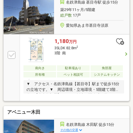
*-*ご希望の住まい探しをお手伝いします！物件の詳
名鉄津島線 甚目寺駅 徒歩15分
細・ご相談など、お気軽にお問い合わせください。
築29年11ヶ月/5階建
総戸数
17戸
愛知県あま市甚目寺須原
1,180
万円
2
3SLDK 82.8m
3階 南
南向き
駐車場あり
角部屋
所有権
ペット相談可
システムキッチン
▼ アクセス・名鉄津島線【甚目寺】駅まで徒歩15分
の立地です。▼ 周辺環境・立地環境・5階建て3階部
分の【南東角部屋】につき、採光と開放感に優れたお
部屋位置です。・LDK約15.6畳以上あります。・バル
コニーの奥行きは約1.5ｍある、ラウンドバルコニーと
アベニュー木田
なります。・システムキッチンは、リビングを見渡せ
るカウンター式。お子様の様子を見ながら、ご家族と
の会話を楽しみながら、お料理をすることができま
名鉄津島線 木田駅 徒歩15分
す。▼ 分譲・施工、修繕状況等・1996年10月築、
その他の交通