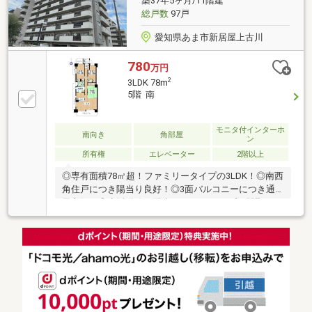
築37年5ヶ月/11階建
総戸数
97戸
愛知県あま市新居屋上古川
780
万円
2
3LDK 78m
5階 南
モニタ付インターホ
南向き
角部屋
ン
所有権
エレベーター
2階以上
◎専有面積78㎡超！ファミリータイプの3LDK！◎南西
角住戸につき陽当り良好！◎3面バルコニーにつき通
風良好！◎生活動線に配慮した2wayタイプの間取り！
（キッチンから廊下・洗面室へ出入り可能）◎全居室
収納有、収納力豊富！◎独立感のあるアルコーブ有！
◎キッチンからバルコニーで出入りできる勝手口有！
◎洗面室、浴室に窓有！【周辺施設】・甚目寺小学
校 徒歩約12分・甚目寺中学校 徒歩約17分・アオキ
スーパー甚目寺店 徒歩約12分・ゲンキー新居屋西
店 徒歩約10分・ヨシヅヤ甚目寺店 徒歩約20分