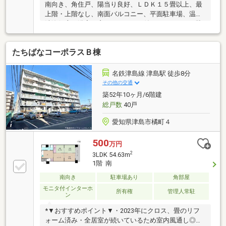
南向き、角住戸、陽当り良好、ＬＤＫ１５畳以上、最
上階・上階なし、南面バルコニー、平面駐車場、温水
洗浄便座、浴室に窓、ＴＶモニタ付インターホン、駐
輪場
たちばなコーポラスＢ棟
名鉄津島線 津島駅 徒歩8分
その他の交通
築52年10ヶ月/6階建
総戸数
40戸
愛知県津島市橘町４
500
万円
2
3LDK 54.63m
1階 南
南向き
駐車場あり
角部屋
モニタ付インターホ
所有権
管理人常駐
ン
*▼おすすめポイント▼・2023年にクロス、畳のリフ
ォーム済み・全居室が続いているため室内風通し◎・