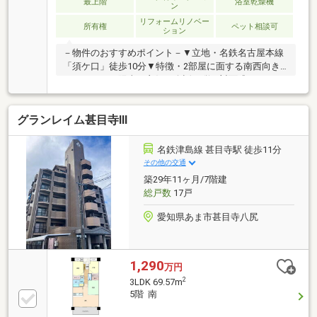
最上階
浴室乾燥機
ン
リフォームリノベー
所有権
ペット相談可
ション
－物件のおすすめポイント－▼立地・名鉄名古屋本線
「須ケ口」徒歩10分▼特徴・2部屋に面する南西向き
バルコニー、陽当り良好・会話が弾む対面式キッチ
ン、パントリー有・浴室乾燥機を設置▼設備・シャワ
ー付洗面化粧台・TVモニタ付インターホン▼2023年8
グランレイム甚目寺Ⅲ
月室内リフォーム履歴【交換】キッチン、浴室、トイ
レ、洗面化粧台 等【貼替】フローリング、クロス
(壁・天井)【その他】塗装(壁・天井)、ハウスクリーニ
名鉄津島線 甚目寺駅 徒歩11分
ング 他▼周辺環境・本山公園 徒歩7分(約560m)■ ご希
その他の交通
望の住まい探しをお手伝いします ━━━━━・・・物
築29年11ヶ月/7階建
件の詳細・ご相談はお気軽にお問い合わせください。
総戸数
17戸
愛知県あま市甚目寺八尻
1,290
万円
2
3LDK 69.57m
5階 南