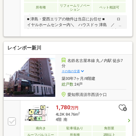
リフォームリノベー
所有権
ペット相談可
ション
■ 津島・愛西エリアの物件は当店にお任せ ■ ロ
イヤルホームセンター内＼ ハウスドゥ 津島 ／ 最
新の情報をスピーディーにお届け！あれこれ不動産サ
イトを見なくても当店で解決！ネットに掲載していな
い物件は店頭でご紹介いたします。◆東小学校/藤浪中
レインボー新川
学校◆ペット飼育可（規約・諸条件有）◆駐車場継承
可◆約16帖の広々LDK◆ゆったり寛げる和室空間
◆2021年7月キッチン・トイレリフォーム済◆2022年
名鉄名古屋本線 丸ノ内駅 徒歩7
12月バス・洗面・玄関・クローゼットのリフォーム済
分
※写真をクリックすると、詳細をご覧いただけます。
その他の交通
築30年7ヶ月/8階建
総戸数
24戸
愛知県清須市西須ケ口
1,780
万円
2
4LDK 84.76m
4階 南
南向き
駐車場あり
角部屋
ルーフバルコニー
所有権
2階以上