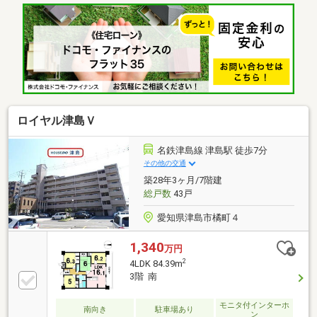
載していない物件は店頭でご紹介いたします。◆東小
学校/藤浪中学校◆即入居可能◆ゆったり寛げる６帖
和室◆約12帖のLDK◆専用庭あり※写真をクリックす
ると、詳細をご覧いただけます。
ロイヤル津島Ｖ
名鉄津島線 津島駅 徒歩7分
その他の交通
築28年3ヶ月/7階建
総戸数
43戸
愛知県津島市橘町４
1,340
万円
2
4LDK 84.39m
3階 南
モニタ付インターホ
南向き
駐車場あり
ン