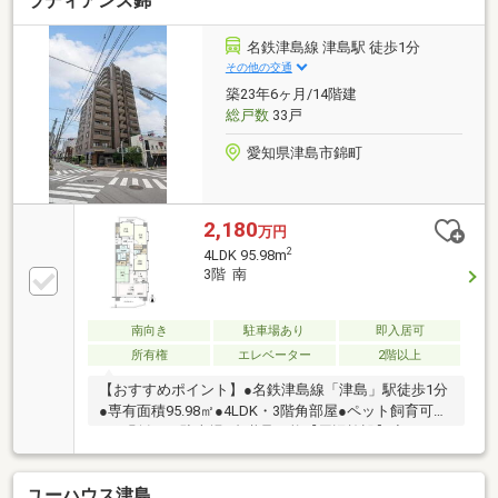
ラディアンス錦
のもうれしいポイントです。
名鉄津島線 津島駅 徒歩1分
その他の交通
築23年6ヶ月/14階建
総戸数
33戸
愛知県津島市錦町
2,180
万円
2
4LDK 95.98m
3階 南
南向き
駐車場あり
即入居可
所有権
エレベーター
2階以上
【おすすめポイント】●名鉄津島線「津島」駅徒歩1分
●専有面積95.98㎡●4LDK・3階角部屋●ペット飼育可
（細則有）●駐車場1台継承可能【周辺施設】◆ファミ
リーマート津島駅店まで140ｍ（徒歩2分）◆津島市立
南小学校まで1220ｍ（徒歩16分）◆津島市立天王中学
ユーハウス津島
校まで1900ｍ（徒歩24分）