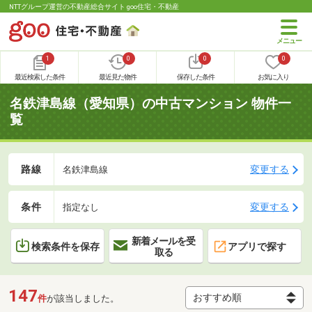
NTTグループ運営の不動産総合サイト goo住宅・不動産
1
0
0
0
最近検索した条件
最近見た物件
保存した条件
お気に入り
名鉄津島線（愛知県）の中古マンション 物件一
覧
路線
変更する
名鉄津島線
条件
変更する
指定なし
新着メールを受
検索条件を保存
アプリで探す
取る
147
件
が該当しました。