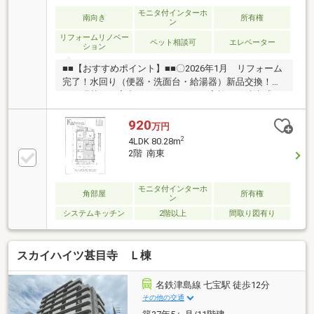
モニタ付インターホ
南向き
所有権
ン
リフォームリノベー
ペット相談可
エレベーター
ション
■■【おすすめポイント】■■〇2026年1月 リフォーム
完了！水回り（便器・洗面台・給湯器）新品交換！ク
ロス張替え、室内クリーニングまで実施した清潔感あ
ふれるマンションです。〇生活至便スーパー、コンビ
ニ、小・中学校が徒歩圏内に揃う好立地！日々の買い
920
万円
物や通学もスムーズ♪〇5階×南向5階部分につき眺望良
2
4LDK 80.28m
好！南面バルコニーから光が差し込む明るい住まい。
2階 南東
〇安心の防犯オートロック完備。玄関前には独立性を
高めるアルコープを採用しプライバシーにも配慮され
ています。 〇全室収納荷物がスッキリ収まりお部屋を
モニタ付インターホ
角部屋
所有権
ン
広く使えます。ご来店・ご案内可能です！お気軽にご
システムキッチン
2階以上
間取り図有り
連絡ください♪
スカイハイツ甚目寺 Ｌ棟
名鉄津島線 七宝駅 徒歩12分
その他の交通