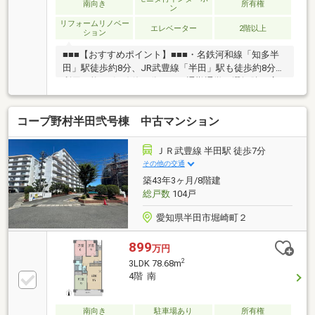
南向き
所有権
ン
リフォームリノベー
エレベーター
2階以上
ション
■■■【おすすめポイント】■■■・名鉄河和線「知多半
田」駅徒歩約8分、JR武豊線「半田」駅も徒歩約8分で
利用可能。2沿線使い分けで、通勤通学の選択肢が広
がります。・エレベーター付きマンションなので、重
い荷物の運搬もラク。お子様からご年配の方まで、快
コープ野村半田弐号棟 中古マンション
適に生活いただけます。・設備交換予定のリフォー
ム。キッチン・浴室・トイレなど水廻りを一新し、最
新環境へ生まれ変わります。新しい設備で快適な毎日
ＪＲ武豊線 半田駅 徒歩7分
をお過ごしいただけます。・約15帖のゆったりLDK。
その他の交通
和室2室を洋室2室に変更し、ご家族のライフスタイル
築43年3ヶ月/8階建
に合わせた間取りに。・駐車場利用で来客時も安心で
総戸数
104戸
す。生活施設も徒歩圏内に充実し、買い物に便利で
す。
愛知県半田市堀崎町２
899
万円
2
3LDK 78.68m
4階 南
南向き
駐車場あり
所有権