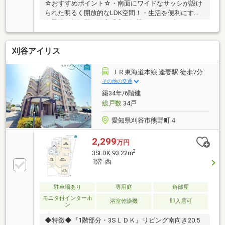
☆おすすめポイント☆・南面にワイドなサッシが設け
られた明るく開放的なLDK空間！・生活を便利にする
食器洗い乾燥機や浴室暖房乾燥機！・テーブルやイス
を設置可能な広々南面バルコニー！・平面駐車場継承
可能！縦列駐車区画の為、２台駐車可能です♪☆周辺
刈谷アイリス
環境☆・JR東海道本線「大府」駅：徒歩22分。 「名
古屋」駅まで乗り換えなしでアクセス可能で通勤や通
学・お出かけに便利です。（所要時間約20分）・アピ
ＪＲ東海道本線 逢妻駅 徒歩7分
タ大府店やドミー大府店、ヤマナカ大府店など大型ス
その他の交通
ーパーが徒歩圏内！ 周辺にはドラッグストアや公園
築34年/6階建
なども揃い生活しやすい住環境が整っています。・大
総戸数
34戸
府小学校/大府中学校エリア
愛知県刈谷市熊野町４
2,299
万円
2
3SLDK 93.22m
1階 西
駐車場あり
専用庭
角部屋
モニタ付インターホ
浴室乾燥機
即入居可
ン
◆特徴◆『1階部分・3SＬＤＫ』リビング南向き20.5