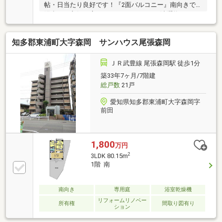
帖・日当たり良好です！『2面バルコニー』南向きで
陽当たり良好！広々としたバルコニーで洗濯物のスペ
ースに困りません！◆設備仕様◆『2026年9月リフォ
ーム完工』■水回り：キッチン、バス、トイレ■内装：
知多郡東浦町大字森岡 サンハウス尾張森岡
クロス張替え、網戸張替え、建具他◆リフォーム相談
可◆ご要望があれば物件引渡し後、ご入居前にリフォ
ーム可能です！ご相談ください！◆大容量収納◆クロ
ＪＲ武豊線 尾張森岡駅 徒歩1分
ーゼット、納戸、シューズボックスもあるため収納ス
築33年7ヶ月/7階建
ペースには困りません！
総戸数
21戸
愛知県知多郡東浦町大字森岡字
前田
1,800
万円
2
3LDK 80.15m
1階 南
南向き
専用庭
浴室乾燥機
リフォームリノベー
所有権
間取り図有り
ション