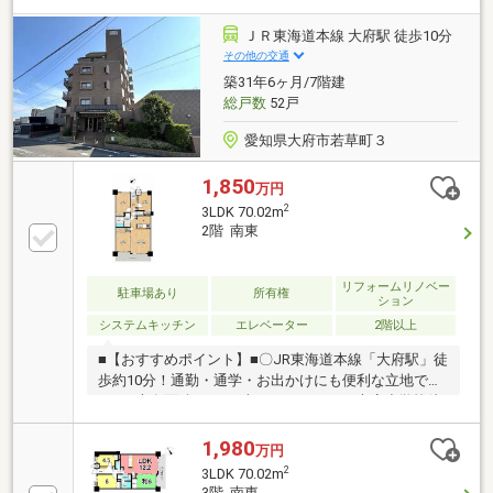
り！お昼寝や来客時など使い方は様々です！・周辺環
境充実しています！毎日のお買い物にも便利ですね
ＪＲ東海道本線 大府駅 徒歩10分
♪・追加リフォームのご相談も承っております！・ご
その他の交通
内覧ご希望の際は是非不動SHOPナカジツまでお問い
築31年6ヶ月/7階建
合わせくださいませ！
総戸数
52戸
愛知県大府市若草町３
1,850
万円
2
3LDK 70.02m
2階 南東
リフォームリノベー
駐車場あり
所有権
ション
システムキッチン
エレベーター
2階以上
■【おすすめポイント】■〇JR東海道本線「大府駅」徒
歩約10分！通勤・通学・お出かけにも便利な立地で
す！○専有面積70.02平米、3LDKです！○大府小学校徒
歩約9分、大府中学校徒歩約14分！お子様のいるご家
庭でも安心です◎〇全室フローリング！○南東向きバ
1,980
万円
ルコニーのため日当たり良好です！○眺望・通風良好
2
3LDK 70.02m
です！○周辺環境充実しています！日々の買い物にも
3階 南東