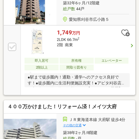
合わせ下さい！◆◆◆◆◆◆◆◆周辺環境
築32年6ヶ月/12階建
◆◆◆◆◆◆◆◆・スギ薬局月見店 徒歩約7分・フ
総戸数
44戸
ァミリーマート大府駅東口店 徒歩約8分
愛知県刈谷市広小路５
1,749
万円
2
2LDK 66.7m
2階 南東
即入居可
所有権
エレベーター
2階以上
間取り図有り
●駅まで徒歩圏内！通勤・通学へのアクセス良好で
す！●徒歩圏内に生活利便施設充実！●アピタ刈谷店ま
で車5分とお買い物に便利です！【リフォーム履歴】
●2025年9月・水回り キッチン新品・お風呂新品・ト
イレ新品・洗面台新品・内装 クロス張替え・コンロ新
４００万かけました！リフォーム済！メイツ大府
品・フローリング貼替え・網戸貼替え・室内クリーニ
ング・クッションフロア張替え・一部建具交換【備
考】※準防火地域※その他月額：防犯カメラ使用料お問
ＪＲ東海道本線 大府駅 徒歩4分
い合わせは0120-98-3098（フリーダイヤル）まで！□■
その他の交通
お気軽にお問い合わせください。■□
築38年2ヶ月/8階建
総戸数
-戸