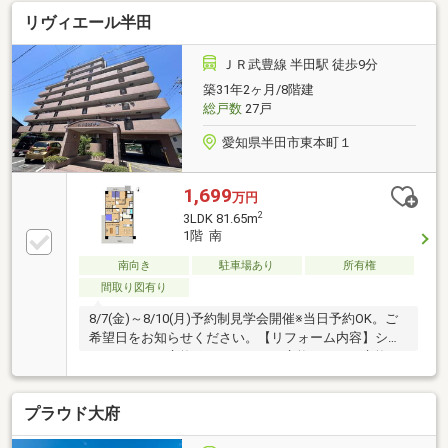
LDK横の和室は多用途に活用可能・各洋室・和室に収
リヴィエール半田
納有、廊下には納戸を設置・ペット飼育可能(規約制限
有)▼設備・床暖房(LD部分)・トランクルーム(バルコ
ニー部分)・宅配ボックス▼周辺環境・清蔵公園 徒歩1
ＪＲ武豊線 半田駅 徒歩9分
分(約70m)■ ご希望の住まい探しをお手伝いします
築31年2ヶ月/8階建
━━━━━・・・物件の詳細・ご相談はお気軽にお問
総戸数
27戸
い合わせください。
愛知県半田市東本町１
1,699
万円
2
3LDK 81.65m
1階 南
南向き
駐車場あり
所有権
間取り図有り
8/7(金)～8/10(月)予約制見学会開催※当日予約OK。ご
希望日をお知らせください。【リフォーム内容】シス
テムキッチン交換、ユニットバス交換、トイレ交換、
洗面化粧台交換、間取変更、室内ドア交換、床材上張
り、シューズボックス交換、クロス張替え、給湯器交
プラウド大府
換、インターホン交換、照明器具交換【周辺施設】・
半田小学校まで約500ｍ（徒歩約7分）・半田中学校ま