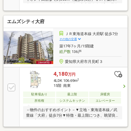
楽町まで約500ｍ（徒歩約6分）◇半田有楽町郵便局約
1300ｍ（徒歩約16分）◇花園公園まで約1600ｍ（徒歩
約19分）◇春田内科まで約2200ｍ（徒歩約27分）
エムズシティ大府
ＪＲ東海道本線 大府駅 徒歩7分
その他の交通
築17年7ヶ月/15階建
総戸数
136戸
愛知県大府市月見町３
4,180
万円
2
4LDK 106.69m
15階 南東
駐車場あり
最上階
床暖房
所有権
システムキッチン
エレベーター
－物件のおすすめポイント－▼立地・東海道本線／武
豊線「大府」徒歩7分▼特徴・最上階につき、眺望良
好・専有面積106.69平米(約32.27坪)、4LDKの間取り・
南東向きバルコニーが面すLD・対面式キッチン採用・