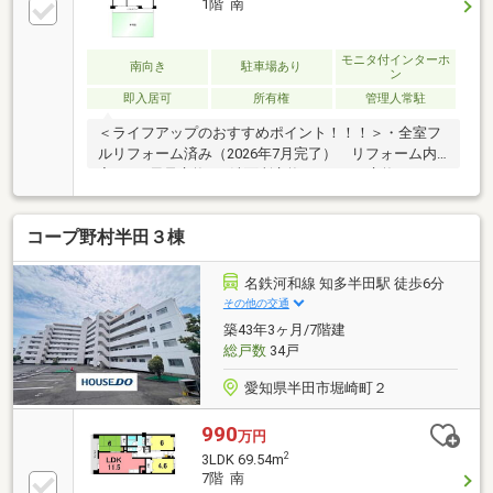
1階 南
モニタ付インターホ
南向き
駐車場あり
ン
即入居可
所有権
管理人常駐
＜ライフアップのおすすめポイント！！！＞・全室フ
ルリフォーム済み（2026年7月完了） リフォーム内
容 □お風呂交換 □洗面所交換 □トイレ交換 □キッ
チン交換 □全室クロス、フローリング張替 □畳表替
え □給湯器交換 □建具一部新調 □防水パン交換 □
コープ野村半田３棟
ハウスクリーニング・専用庭があるのでマンションで
ありながら戸建のように家庭菜園など可能です！・ペ
ット飼育可能です！（犬・猫２匹までで大きさの規定
名鉄河和線 知多半田駅 徒歩6分
があります）＜ウィークポイント＞・１階のため、眺
その他の交通
望は望めません・庭があるので、手入れが必要です
築43年3ヶ月/7階建
総戸数
34戸
愛知県半田市堀崎町２
990
万円
2
3LDK 69.54m
7階 南