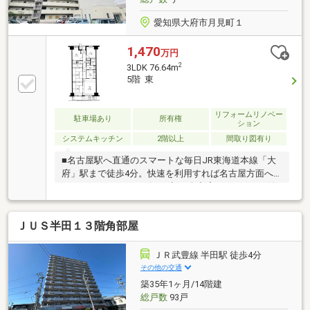
愛知県大府市月見町１
1,470
万円
2
3LDK 76.64m
5階 東
リフォームリノベー
駐車場あり
所有権
ション
システムキッチン
2階以上
間取り図有り
■名古屋駅へ直通のスマートな毎日JR東海道本線「大
府」駅まで徒歩4分。快速を利用すれば名古屋方面へ
のアクセスもスムーズで、朝の身支度やコーヒーを淹
れる時間にもゆとりが生まれます。■静けさを味わう
月見町エリア駅近でありながら周辺は交通量が少な
ＪＵＳ半田１３階角部屋
く、閑静な住宅街。整備された歩道は歩きやすく、休
日の散歩も心地よい時間です。■和室を活かしたリラ
ックス空間システムキッチンでお料理を楽しみ、食後
ＪＲ武豊線 半田駅 徒歩4分
は和室で足を伸ばしてくつろぐ。そんなオンオフの切
その他の交通
り替えが叶うお部屋です。快適な駅近ライフをイメー
築35年1ヶ月/14階建
ジしに、ぜひ現地をご見学ください！
総戸数
93戸