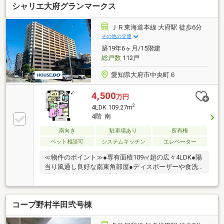
シャリエ大府グランマークス
ＪＲ東海道本線 大府駅 徒歩6分
その他の交通
築19年6ヶ月/15階建
総戸数
112戸
愛知県大府市中央町６
4,500
万円
2
4LDK 109.27m
4階 南
南向き
駐車場あり
所有権
ペット相談可
システムキッチン
エレベーター
≪物件のポイント≫●専有面積109㎡超の広々4LDK●陽
当り風通し良好な南東角部屋●ディスポーザーや食洗
機など充実設備●収納豊富な納戸やトランクルーム付
き ＊100㎡を超えるゆとりの4LDK角部屋プラン。2面
バルコニーからの心地よい光と風を感じながら、充実
コープ野村半田弐号棟
の先進設備で快適な暮らしが送れます。 ≪周辺環境の
ポイント≫●JR大府駅までフラットに徒歩6分●郵便局
や買い物施設が徒歩5分圏内●保育園や緑豊かな公園も