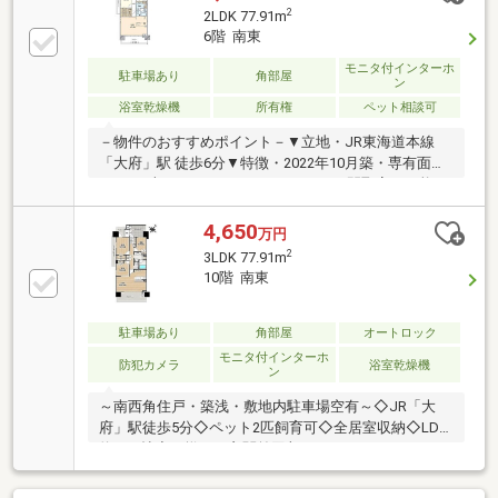
2
2LDK 77.91m
6階 南東
モニタ付インターホ
駐車場あり
角部屋
ン
浴室乾燥機
所有権
ペット相談可
－物件のおすすめポイント－▼立地・JR東海道本線
「大府」駅 徒歩6分▼特徴・2022年10月築・専有面積
77.91平米のゆとりある2LDK・3LDKへ間取変更可能
（別途費用要す）・主寝室は約8.5帖、収納力のある
WIC付・南東・北西の両面バルコニー・ペット飼育可
4,650
万円
能(規約制限有)▼設備・食洗機・浴室乾燥機・オート
2
3LDK 77.91m
ロック・宅配ボックス▼周辺環境・大府郵便局 徒歩3
10階 南東
分(約170m)・ファミリーマート大府駅東口店 徒歩6分
(約450m)■ ご希望の住まい探しをお手伝いします
━━━━━・・・物件の詳細・ご相談はお気軽にお問
駐車場あり
角部屋
オートロック
い合わせください。
モニタ付インターホ
防犯カメラ
浴室乾燥機
ン
～南西角住戸・築浅・敷地内駐車場空有～◇JR「大
府」駅徒歩5分◇ペット2匹飼育可◇全居室収納◇LDK
約20.1帖◇可燃ごみ玄関前回収