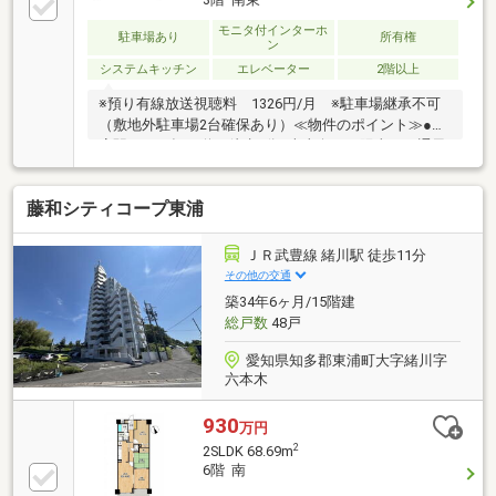
便利です♪〇リフォームのご相談も承っております！
モニタ付インターホ
〇現地ご内覧をご希望の際は弊社ナカジツまでお気軽
駐車場あり
所有権
ン
にお問い合わせ下さいませ！■【おすすめポイント】
システムキッチン
エレベーター
2階以上
■・ファミリーマート大府大東町店 徒歩約6分・Vド
ラッグ大府中央店 徒歩約8分
※預り有線放送視聴料 1326円/月 ※駐車場継承不可
（敷地外駐車場2台確保あり）≪物件のポイント≫●大
府駅まで平坦な道を徒歩8分●南東向きで陽当り・通風
良好●全居室収納付きで片付け便利●広々としたワイド
バルコニー＊大府駅徒歩8分の平坦なアクセスと、南
藤和シティコープ東浦
東向きで明るく心地よい風が通り抜ける住空間。全居
室に豊富な収納を備えた使いやすい3LDKの間取りで
す。 ≪周辺環境のポイント≫●大府小学校まで徒歩5分
ＪＲ武豊線 緒川駅 徒歩11分
で安心●大府保育園まで徒歩1分の近さ●大府郵便局ま
その他の交通
で徒歩3分の好立地 ＊小学校まで徒歩5分、保育園が徒
築34年6ヶ月/15階建
歩1分と子育てに最適な環境が整っています。
総戸数
48戸
愛知県知多郡東浦町大字緒川字
六本木
930
万円
2
2SLDK 68.69m
6階 南