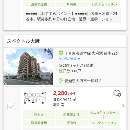
浴室乾燥機
所有権
システムキッチン
■■■■■【おすすめポイント】■■■■■〇名鉄三河線「刈
谷市」駅徒歩約16分の好立地！通勤・通学・ショッピ
ングにも便利な立地です！〇角部屋のため、日当た
り・風通し良好物件です！〇築12年！築浅マンショ
ン！室内大変綺麗にお使いです！〇収納充実していま
スペクトル大府
す！家事動線もスムーズです！〇専有面積83.66平米！
広々とした4LDKです！〇ペット飼育可能です(管理規
約有)！大切なペットとも暮らすことができます♪〇各
ＪＲ東海道本線 大府駅 徒歩22分
居室収納完備！洗面収納も付いているので便利ですね
その他の交通
◎〇追加リフォームのご相談も承っております！〇現
築25年3ヶ月/13階建
地ご内覧をご希望の際は弊社ナカジツまでお気軽にお
総戸数
113戸
問い合わせ下さいませ！
愛知県大府市一屋町３
2,280
万円
2
4LDK 94.32m
3階 南
モニタ付インターホ
南向き
駐車場あり
ン
浴室乾燥機
所有権
システムキッチン