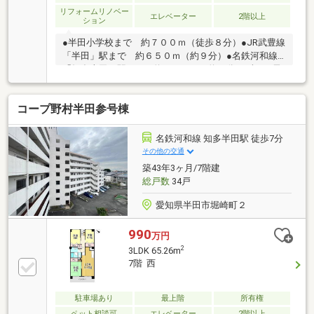
リフォームリノベー
エレベーター
2階以上
ション
●半田小学校まで 約７００ｍ（徒歩８分）●JR武豊線
「半田」駅まで 約６５０ｍ（約９分）●名鉄河和線
「知多半田」駅まで 約６００ｍ（約８分）ずっと長
くあなたの生活にプラスの価値を☆低金利時代の確か
な安心 フラット３５Ｓ利用可能☆大切な家族に確か
コープ野村半田参号棟
な安全 設計・建設住宅性能評価付☆住宅ローンのご
相談も承っております。お客様に合わせたご提案をさ
せていただきます。☆住宅探しは「安心取引」がモッ
名鉄河和線 知多半田駅 徒歩7分
トーの株式会社エーシーホームにお任せください！☆
その他の交通
その他、掲載されていない物件もございますので、担
築43年3ヶ月/7階建
当者にお問い合わせください
総戸数
34戸
愛知県半田市堀崎町２
990
万円
2
3LDK 65.26m
7階 西
駐車場あり
最上階
所有権
ペット相談可
エレベーター
2階以上