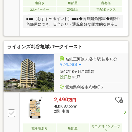
南向き
角部屋
所有権
エレベーター
2階以上
宅配ボックス
■■■【おすすめポイント】■■■◆高層階角部屋◆8階の
角部屋につき、日当たり・通風良好な開放的な住空間
です♪◆3面バルコニー◆各方向からの採光があり、お
洗濯物の取り込みも便利な間取りです♪◆80平米超の
4LDK◆ご家族それぞれの空間を確保し、ゆとりある生
ライオンズ刈谷亀城パークイースト
活が可能です♪◆敷地内平面駐車場有◆敷地内の平面
自走式駐車場が1台分継承可能です！来客用駐車場も
あるマンションで、駐車スペースに困りません♪◆ペ
名鉄三河線 刈谷市駅 徒歩16分
ット飼育可能◆大切なご家族と一緒にお過ごしいただ
その他の交通
けるマンションです♪◆収納充実◆各居室に収納スペ
築12年8ヶ月/13階建
ースがあり、お部屋をすっきりと保つことができます
総戸数
35戸
♪
愛知県刈谷市八幡町５
2,490
万円
2
4LDK 83.66m
2階 南西
モニタ付インターホ
駐車場あり
角部屋
ン