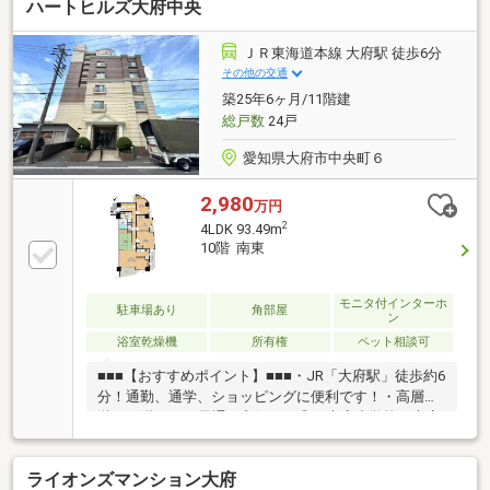
ハートヒルズ大府中央
ＪＲ東海道本線 大府駅 徒歩6分
その他の交通
築25年6ヶ月/11階建
総戸数
24戸
愛知県大府市中央町６
2,980
万円
2
4LDK 93.49m
10階 南東
モニタ付インターホ
駐車場あり
角部屋
ン
浴室乾燥機
所有権
ペット相談可
■■■【おすすめポイント】■■■・JR「大府駅」徒歩約6
分！通勤、通学、ショッピングに便利です！・高層
階！10階のため風通し良好です◎・大府小学校、大府
中学校エリアです！徒歩圏内のためお子様がいるご家
庭でも安心ですね♪・専有面積約93平米の4LDK！ファ
ライオンズマンション大府
ミリーにもおすすめ物件です！・リビング横に和室有