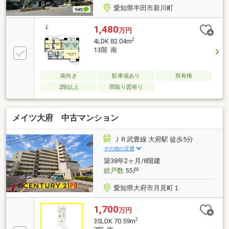
愛知県半田市新川町
1,480
万円
2
4LDK 82.04m
13階 南
南向き
駐車場あり
所有権
2階以上
間取り図有り
メイツ大府 中古マンション
ＪＲ武豊線 大府駅 徒歩5分
その他の交通
築38年2ヶ月/8階建
総戸数
55戸
愛知県大府市月見町１
1,700
万円
2
3SLDK 70.59m