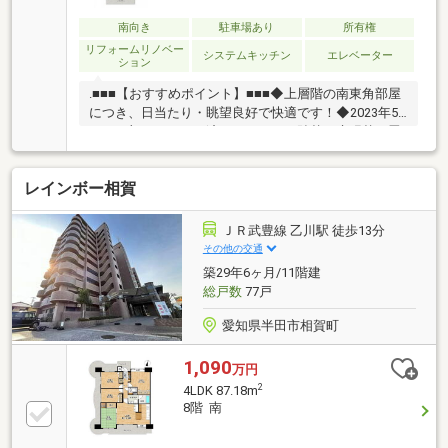
南向き
駐車場あり
所有権
リフォームリノベー
システムキッチン
エレベーター
ション
.■■■【おすすめポイント】■■■◆上層階の南東角部屋
につき、日当たり・眺望良好で快適です！◆2023年5
月に一部リフォーム済み！（クロス貼替、床張替、畳
表替え）◆家族が増えても長く住み続けられる、広々
4LDK！◆忙しい朝でも、家事が捗る2WAY洗面室！◆
レインボー相賀
ペット可物件！大切なご家族と一緒に暮らせます♪◆
徒歩圏内に、保育園、小・中学校、ドラッグストア、
コンビニ有！■■■【周辺環境】■■■緒川小学校 徒歩
ＪＲ武豊線 乙川駅 徒歩13分
約10分北部中学校 徒歩約8分緒川保育園 徒歩約7分
その他の交通
■■■【ご内覧・ご来店 ご希望のお客様へ】■■■ご来
築29年6ヶ月/11階建
店・ご案内可能です！ご希望のお日にちをお気軽にご
総戸数
77戸
連絡ください♪
愛知県半田市相賀町
1,090
万円
2
4LDK 87.18m
8階 南