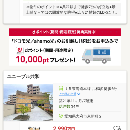
≪物件のポイント≫●共和駅まで徒歩7分の好立地●最
上階ならではの開放的な眺望●広々21帖超のLDKにリ
フォーム●ペットと一緒に暮らせるマンション ＊令和7
年に間取りや水回りを一新するフルリフォームを実
施。愛犬や愛猫と快適な新生活を始められます。 ≪周
辺環境のポイント≫●中学校まで徒歩3分で通学も安心
●業務スーパーまで徒歩6分で便利●保育園や郵便局も
徒歩7分圏内 ＊駅徒歩7分の利便性に加え、学校やスー
パー、保育園が身近に揃う充実した住環境。日々の買
い物や子育てがスムーズに行える、暮らしやすいロケ
ーションです。
ユニーブル共和
ＪＲ東海道本線 共和駅 徒歩6分
その他の交通
築21年11ヶ月/7階建
総戸数
34戸
愛知県大府市東新町２
2,990
万円