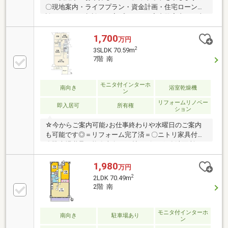
〇現地案内・ライフプラン・資金計画・住宅ローン相
談リフォーム相談・お家プラン・お家内覧案内など当
社スタッフがご相談を承ります。些細なことでもお気
軽にお問い合わせ下さい。例えば…住所どこ？近隣に
1,700
万円
学校はある？駅やスーパーは近く？他のお家も比較し
2
3SLDK 70.59m
たい！ 住宅ローンはどこの銀行が良いの？予算の計
7階 南
画は？ リフォームはいくらかかるの？お家以外の費
用はいくら？などお客様のご相談を解決させて頂きま
す！お気軽にご相談承っております♪
モニタ付インターホ
南向き
浴室乾燥機
ン
リフォームリノベー
即入居可
所有権
ション
☆今からご案内可能♪お仕事終わりや水曜日のご案内
も可能です◎＝リフォーム完了済＝〇ニトリ家具付！
〇駐車場継承可能〇南向き16帖リビング♪〇洗面所に
タオルや洗剤を収納できる物入有り〇サービスルーム
は荷物を収納したり、自由にお使いいただけます。〇
1,980
万円
成約プレゼント実施中☆詳しくはプレゼント情報参照
2
2LDK 70.49m
下さい♪-周辺環境-武豊線「大府」駅 徒歩5分の好立
2階 南
地♪・大府小学校 徒歩15分・大府中学校 徒歩24
分・コンビニ、スーパー、ドラッグストア徒歩10分圏
内の周辺施設充実♪☆お問合せは「0562-57-1745」ま
モニタ付インターホ
南向き
駐車場あり
ン
で☆ピンクの「見学予約する（無料）」をクリック！