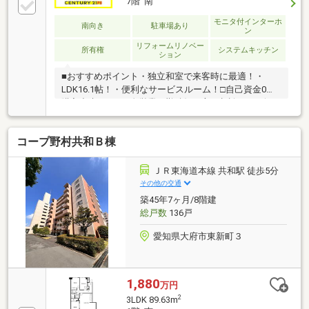
7階 南
モニタ付インターホ
南向き
駐車場あり
ン
リフォームリノベー
所有権
システムキッチン
ション
■おすすめポイント・独立和室で来客時に最適！・
LDK16.1帖！・便利なサービスルーム！□自己資金0で
購入出来ます！□自営業、勤続短い方ご相談を！□今す
ぐ内覧大歓迎！□深夜問い合わせ受け付けます！ご契
約者様へプレゼント！マットレス、エアコン、TV、食
コープ野村共和Ｂ棟
洗機、冷蔵庫、洗濯機、掃除機の中からお選び頂けま
す。(景品法規約上限内商品）プレゼント情報見ました
とお伝え下さい♪
ＪＲ東海道本線 共和駅 徒歩5分
その他の交通
築45年7ヶ月/8階建
総戸数
136戸
愛知県大府市東新町３
1,880
万円
2
3LDK 89.63m