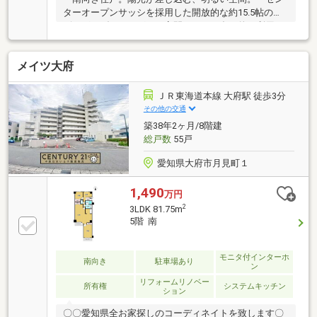
ターオープンサッシを採用した開放的な約15.5帖のリ
ビング・ダイニング。・客間をはじめ多目的に利用で
きる和室。・プライバシー性を高めるクランク型動線
を採用したゆとりある玄関。・リビングで遊ぶお子様
メイツ大府
を見守りながらお料理ができる対面式キッチン。・浴
室は1418タイプ、浴室換気乾燥機つき。・バルコニー
にはスロップシンクがついています。・安心のTVモニ
ＪＲ東海道本線 大府駅 徒歩3分
ター付きオートロック。・不在時に便利な宅配ボック
その他の交通
ス。
築38年2ヶ月/8階建
総戸数
55戸
愛知県大府市月見町１
1,490
万円
2
3LDK 81.75m
5階 南
モニタ付インターホ
南向き
駐車場あり
ン
リフォームリノベー
所有権
システムキッチン
ション
〇〇愛知県全お家探しのコーディネイトを致します〇