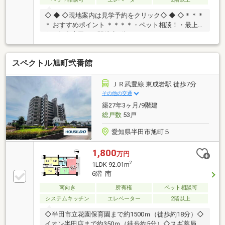
◇ ◆ ◇現地案内は見学予約をクリック◇ ◆ ◇＊＊＊
＊ おすすめポイント ＊＊＊＊・ペット相談！・最上階
☆・知多半田まで駅徒歩7分！！＊＊＊＊＊＊＊＊＊
＊＊＊＊＊＊＊※共視聴設負担金 1.296円/月 ーーラ
イフ・インフォメーションーー・半田小学校（徒歩約
スペクトル旭町弐番館
12分）・半田中学校（徒歩約16分）ーーーーーーーー
ーーーーーーーーー Ｍ＆Ｋホームでは、◆お客様第一
目線のスタッフが親身になってお家探しのサポートを
ＪＲ武豊線 東成岩駅 徒歩7分
致します！！◆住宅ローンアドバイザーによる資金相
その他の交通
談が可能です♪お問合せ・ご案内はお気軽にご相談く
築27年3ヶ月/9階建
ださい！！
総戸数
53戸
愛知県半田市旭町５
1,800
万円
2
1LDK 92.01m
6階 南
南向き
所有権
ペット相談可
システムキッチン
エレベーター
2階以上
◇半田市立花園保育園まで約1500ｍ（徒歩約18分）◇
イオン半田店まで約350ｍ（徒歩約5分）◇スギ薬局有