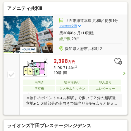
アメニティ共和Ⅱ
ＪＲ東海道本線 共和駅 徒歩1分
その他の交通
築30年8ヶ月/11階建
総戸数
29戸
愛知県大府市共和町２
2,398
万円
2
3LDK 71.44m
10階 南
南向き
駐車場あり
即入居可
所有権
システムキッチン
エレベーター
≪物件のポイント≫●共和駅まで歩いて２分の超駅近
立地●１０階部分の南向きで陽当り良好●広々と使える
ワイドな２面バルコニー●家族の会話が弾むカウンタ
ーキッチン ＊共和駅徒歩２分の軽快なアクセスが魅力
の１０階部分。南向きの２面バルコニーから差し込む
ライオンズ半田プレステージレジデンス
光が、心地よい暮らしを演出します。 ≪周辺環境のポ