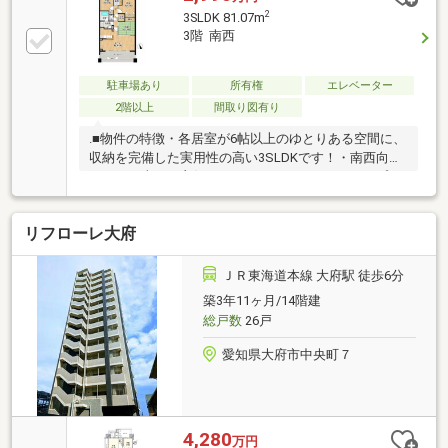
2
3SLDK 81.07m
3階 南西
駐車場あり
所有権
エレベーター
2階以上
間取り図有り
.■物件の特徴・各居室が6帖以上のゆとりある空間に、
収納を完備した実用性の高い3SLDKです！・南西向き
につき日当たり良好です！バルコニーにはスロップシ
ンクも付いています♪・お客様のご要望に応じてリフ
ォームプランのご提案も致します！・近隣に24時間営
リフローレ大府
業のスーパーがあり、急な買い出しにも大変便利です
♪■アクセス・JR東海道本線「共和」駅 徒歩約6分■
周辺環境・追分保育園 徒歩約10分・東山小学校 徒
ＪＲ東海道本線 大府駅 徒歩6分
歩約19分・大府北中学校 徒歩約7分・マックスバリ
築3年11ヶ月/14階建
ュ大府店 徒歩約3分・ファミリーマート大府共栄
総戸数
26戸
店 徒歩約7分現地ご案内可能です！お気軽にお問い
合わせくださいませ。
愛知県大府市中央町７
4,280
万円