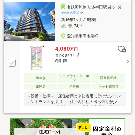
イント≫●スーパーまで徒歩２分で買い物便利●共長小
学校まで徒歩８分で通学安心●ドラッグストア等も徒
名鉄河和線 知多半田駅 徒歩1分
歩１０分圏内 ＊駅周辺ならではの充実した利便性。ス
その他の交通
ーパーが徒歩２分と目とはなの先にあり、小学校も近
築16年7ヶ月/15階建
く、子育て世帯にも暮らしやすい好立地です。
総戸数
74戸
愛知県半田市泉町
4,080
万円
2
4LDK 85.74m
8階 南
モニタ付インターホ
南向き
浴室乾燥機
ン
床暖房
所有権
ペット相談可
～設備・仕様～・居住者用と来訪者用に分けたツイン
エントランスを採用。・住戸内に柱の出っ張りが少な
いアウトフレーム設計。・ガス温水式床暖房で足元か
らお部屋全体を温めます。・キッチンはライオンズオ
リジナルキッチンのL’s KITCHENを採用。・洗面化粧台
はKi-Le-i DRESSERを採用。・リビングで遊ぶお子様を
見守りながらお料理ができる対面式キッチン。・浴室