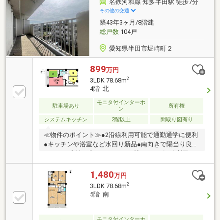
名鉄河和線 知多半田駅 徒歩7分
身近に充実 ＊駅徒歩6分の平坦な好立地で、毎日の通
その他の交通
勤・通学や買い出しがとてもスムーズ。保育園や公園
築43年3ヶ月/8階建
も近く、子育て世帯にも優しい恵まれた周辺環境環境
総戸数
104戸
です。
愛知県半田市堀崎町２
899
万円
2
3LDK 78.68m
4階 北
モニタ付インターホ
駐車場あり
所有権
ン
システムキッチン
2階以上
間取り図有り
≪物件のポイント≫●2沿線利用可能で通勤通学に便利
●キッチンや浴室など水回り新品●南向きで陽当り良好
な3LDK●家族が集うゆとりの15帖LDK ＊2沿線利用可
の好立地。南向きの15帖LDKや新品の水回りで快適に
過ごせます。 ≪周辺環境のポイント≫●知多半田駅ま
1,480
万円
で徒歩6分の好立地●ピアゴまで徒歩5分で買い物便利●
2
3LDK 78.68m
半田小学校まで徒歩8分で安心＊駅やスーパー、小学
5階 南
校が徒歩10分圏内に揃う、暮らしやすさに優れた好環
境です。
モニタ付インターホ