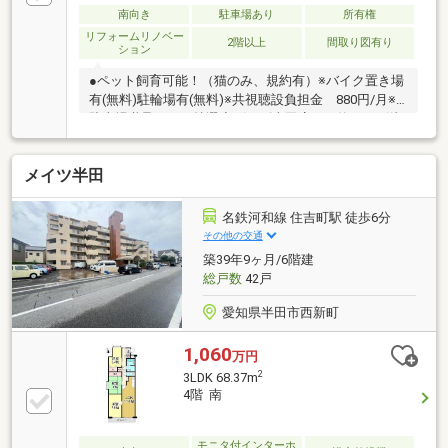
南向き
駐車場あり
所有権
リフォームリノベー
2階以上
間取り図有り
ション
●ペット飼育可能！（猫のみ、規約有）※バイク置き場
有(無料)駐輪場有(無料)※共視聴設負担金 880円/月※
駐車場継承不可、抽選◇ピアゴ半田店まで約300ｍ(徒
歩約4分)◇セブンイレブン半田駅前店まで約400ｍ(徒
歩約5分)◇住吉南ちびっ子広場まで約170ｍ(徒歩約2
メイツ半田
分)◇藤田病院まで約350ｍ(徒歩約5分)◇三菱UFJ銀行
半田支店まで約650ｍ(徒歩約8分)◇半田住吉郵便局ま
で約650ｍ(徒歩約8分)
名鉄河和線 住吉町駅 徒歩6分
その他の交通
築39年9ヶ月/6階建
総戸数
42戸
愛知県半田市西新町
1,060
万円
2
3LDK 68.37m
4階 南
モニタ付インターホ