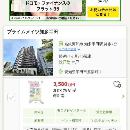
は1418タイプ、浴室換気乾燥機つき。・全室に遮音性
能Ｔ－１グレードの防音サッシを採用。・ペット飼育
可能。（飼育細則あり）・安心のTVモニター付きオー
トロック。・不在時に便利な宅配ボックス。
プライムメイツ知多半田
名鉄河和線 知多半田駅 徒歩2分
その他の交通
築9年1ヶ月/15階建
総戸数
72戸
愛知県半田市雁宿町１
3,580
万円
2
3LDK 78.81m
6階 南
モニタ付インターホ
南向き
浴室乾燥機
ン
所有権
ペット相談可
システムキッチン
・南向き住戸。陽光が差し込む、明るい空間。・セン