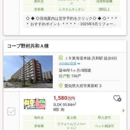
南向き
浴室乾燥機
ン
所有権
システムキッチン
2階以上
◇ ◆ ◇現地案内は見学予約をクリック◇ ◆ ◇＊＊＊
＊ おすすめポイント ＊＊＊＊・2025年5月リフォーム
済み 内容：水回り、内装全面（床・壁・天井・建
具）・2025年5月リノベーション済み 内容：洋室・
和室を独立間に変更、給湯管・追い炊き配管更新、建
コープ野村共和Ａ棟
具交換、カーペット→L45フローリング・駐輪場無料♪
＊＊＊＊＊＊＊＊＊＊＊＊＊＊＊＊※共聴施設負担
金：1.260円/月Ｍ＆Ｋホームでは、◆お客様第一目線
ＪＲ東海道本線 共和駅 徒歩6分
のスタッフが親身になってお家探しのサポートを致し
その他の交通
ます！！◆住宅ローンアドバイザーによる資金相談が
築46年1ヶ月/8階建
可能です♪お問合せ・ご案内はお気軽にご相談くださ
総戸数
136戸
い！！
愛知県大府市東新町３
1,580
万円
2
3LDK 95.84m
8階 南
南向き
最上階
即入居可
リフォームリノベー
所有権
ペット相談可
ション