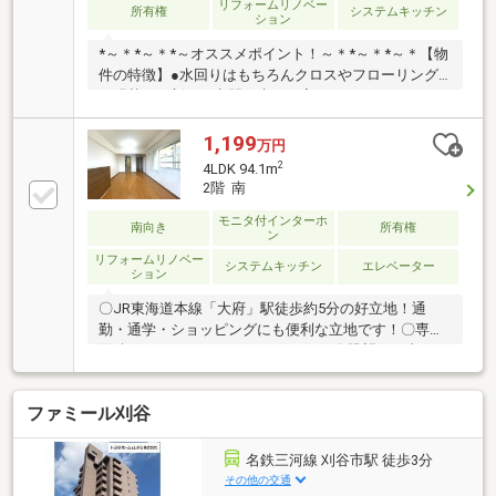
リフォームリノベー
所有権
システムキッチン
ション
*～＊*～＊*～オススメポイント！～＊*～＊*～＊【物
件の特徴】●水回りはもちろんクロスやフローリング
も張替られ新しい空間へ生まれ変わっています。●19.5
帖LDKは南に面した大きな窓から明るい光が差し込み
ます。●水回りがまとまっているので家事動線が良く
1,199
万円
便利です。●各居室、ホールに収納がありいつもスッ
2
4LDK 94.1m
キリ片付きます。【周辺環境】■JR東海道本線・武豊
2階 南
線「大府」駅まで徒歩約4分なので通勤通学に便利で
す。■国道155号線にアクセスが良いのでお車の移動に
モニタ付インターホ
南向き
所有権
ン
便利です。お気軽にお問い合わせください！！
リフォームリノベー
システムキッチン
エレベーター
ション
〇JR東海道本線「大府」駅徒歩約5分の好立地！通
勤・通学・ショッピングにも便利な立地です！〇専有
面積94.10ｍ2のゆったり4LDKです！〇眺望・日当た
り・風通良好です〇周辺商業施設多数です！ショッピ
ングや日々のお買い物にも便利な立地です！〇一部リ
ファミール刈谷
フォーム済みです。〇追加リフォームのご相談も承っ
ております！〇過去のリフォーム事例も豊富にござい
ます！〇ショールームも完備しております！〇現地ご
名鉄三河線 刈谷市駅 徒歩3分
内覧をご希望の際は弊社ナカジツまでお気軽にお問い
その他の交通