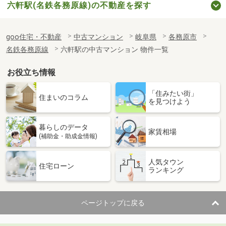
六軒駅(名鉄各務原線)の不動産を探す
goo住宅・不動産
中古マンション
岐阜県
各務原市
名鉄各務原線
六軒駅の中古マンション 物件一覧
お役立ち情報
「住みたい街」
住まいのコラム
を見つけよう
暮らしのデータ
家賃相場
(補助金・助成金情報)
人気タウン
住宅ローン
ランキング
ページトップに戻る