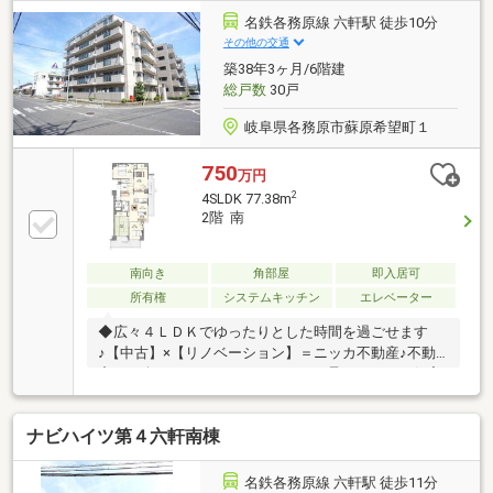
ズボックス交換 ・給湯器交換 ・分電盤交換・和室
名鉄各務原線 六軒駅 徒歩10分
→洋室に変更 ・ハウスクリーニング 他物件の見学
その他の交通
やご質問、ローンのご相談なども承ります。＼＼家具
築38年3ヶ月/6階建
や家電、住宅ローンに組込めます／／
総戸数
30戸
岐阜県各務原市蘇原希望町１
750
万円
2
4SLDK 77.38m
2階 南
南向き
角部屋
即入居可
所有権
システムキッチン
エレベーター
◆広々４ＬＤＫでゆったりとした時間を過ごせます
♪【中古】×【リノベーション】＝ニッカ不動産♪不動
産ご紹介からリノベーションまで一貫サポート！住宅
ローンのご相談なども全てニッカ不動産にお任せ下さ
い！
ナビハイツ第４六軒南棟
名鉄各務原線 六軒駅 徒歩11分