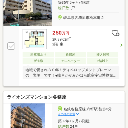
築35年5ヶ月/4階建
(^^)/TEL：0120-315-300◇メールでのお問い合わせの
総戸数
-戸
際は、担当者より折り返しお電話またはメールにてご
連絡させていただきま…
岐阜県各務原市松本町２
250
万円
2
2K 39.62m
2階 東
駐車場あり
角部屋
即入居可
所有権
エレベーター
2階以上
地域で愛され３０年！ディベロップメントブレーン
の 岩塚 です！●岐阜かかみがはら航空宇宙博物館
近くの閑静な立地です●内装リフォーム・クリーニン
グ済みの美室です●エアコン２台、照明、カーテン、
冷蔵庫付にて即ご入居いただけます●1階にコインラン
ライオンズマンション各務原
ドリーがあります●井戸水のため、上水道料金はあり
ません～不動産買い取り強化中！～売るのも買うのも
買取も、まずは弊社にご一報ください！
名鉄各務原線 六軒駅 徒歩5分
その他の交通
築37年1ヶ月/7階建
総戸数
24戸