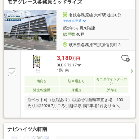
モアグレース各務原ミッドライズ
名鉄各務原線 六軒駅 徒歩8分
その他の交通
築2年5ヶ月/6階建
総戸数
40戸
岐阜県各務原市那加信長町３
3,180
万円
2
3LDK 72.17m
1階 南
モニタ付インターホ
南向き
駐車場あり
ン
浴室乾燥機
床暖房
所有権
◎ペット可（規程あり）◎屋根付自転車置き場 100
円/月◎2026.7月ごろ引越◎専用駐車場1台あり☆＼ハ
ウスドゥ各務原市役所前店へ／☆周辺施設充実！利便
性良好◎リビングと一体化できる洋室あり◎こちらの
物件につきまして、ご来店いただきますとSUUMOの
ナビハイツ六軒南
支払額シミュレーションボタンで出した結果をより細
かくプランニングいたします。住宅ローン以外の収支