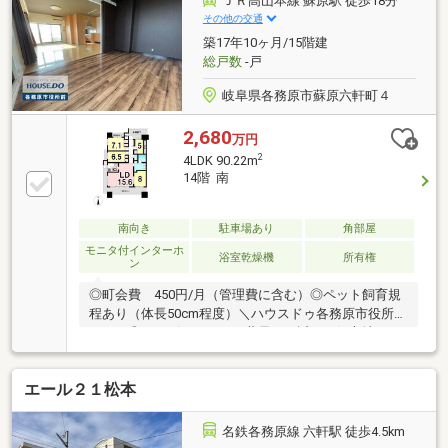
ＪＲ高山本線 蘇原駅 徒歩18分
ンのご相談なども承ります。＼＼家具や家電、住宅ロ
その他の交通
ーンに組込めます／／▼お電話でのご予約、ご質問・
築17年10ヶ月/15階建
お問合せはこちらまで▼TEL：0120-35-7549【通話無
総戸数
-戸
料】ニッカ不動産へ！
岐阜県各務原市蘇原六軒町４
2,680
万円
2
4LDK 90.22m
14階 南
南向き
駐車場あり
角部屋
モニタ付インターホ
浴室乾燥機
所有権
ン
◎町会費 450円/月（管理費に含む）◎ペット飼育規
程あり（体長50cm程度）＼ハウスドゥ各務原市役所前
へ！／◎コンビニスーパー薬局すぐ近くの好立地マン
ションです！◎六軒駅 歩6分！◎駐車場 敷地内1台
あり◎こちらの物件につきまして、ご来店いただきま
エール２１松本
すとSUUMOの支払額シミュレーションボタンで出し
た結果をより細かくプランニングいたします。住宅ロ
ーン以外の収支を加味した生涯バージョンの無料プラ
名鉄各務原線 六軒駅 徒歩4.5km
ンニングもできます♪お気軽にご相談ください