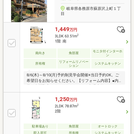
岐阜県各務原市蘇原沢上町１丁
目
1,449
万円
2
3LDK 63.51m
1階 南
モニタ付インターホ
南向き
角部屋
ン
リフォームリノベー
所有権
システムキッチン
ション
8/6(木)～8/10(月)予約制見学会開催※当日予約OK。ご
希望日をお知らせください。【リフォーム内容】●内
装工事間取変更、システムキッチン新品交換、ユニッ
トバス新品交換、温水洗浄便座トイレ新品交換、シャ
ワー付き洗面化粧台新品交換、建具新品交換、クロス
1,250
万円
張替え、シューズボックス新品交換、給湯器新品交
2
2LDK 78.87m
換、TVモニター付きドアホン設置、照明LED新品交換
2階
【周辺施設】・蘇原第二小学校まで190ｍ（徒歩3
分）・セブンイレブン各務原蘇原柿沢町店様450ｍ
（徒歩6分）・マックスバリュ各務原那加店様950ｍ
駐車場あり
角部屋
オートロック
（車2分）【おすすめポイント】・敷地内に1台駐車可
即入居可
所有権
システムキッチン