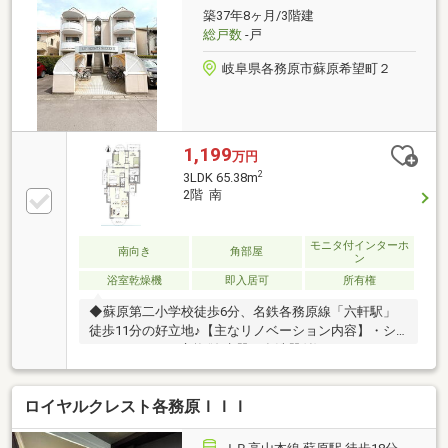
築37年8ヶ月/3階建
総戸数
-戸
岐阜県各務原市蘇原希望町２
1,199
万円
2
3LDK 65.38m
2階 南
モニタ付インターホ
南向き
角部屋
ン
浴室乾燥機
即入居可
所有権
◆蘇原第二小学校徒歩6分、名鉄各務原線「六軒駅」
徒歩11分の好立地♪【主なリノベーション内容】・シ
ステムキッチン交換(浄水器、食洗器付)・ユニットバ
ス交換(浴室暖房乾燥機、追い炊き機能付) ・トイレ
交換(温水洗浄便座付)・洗面化粧台交換(シャワーノズ
ロイヤルクレスト各務原ＩＩＩ
ル付) ・建具交換・クロス、フローリング貼替 ・ク
ッションフロア貼替・給湯器交換・和室→洋室に変
更 ・ハウスクリーニング物件の見学やご質問、ロー