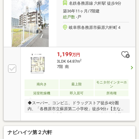
を加味した生涯バージョンの無料プランニングもでき
名鉄各務原線 六軒駅 徒歩9分
ます♪お気軽にご相談ください(^^)/TEL：0120-315-
築36年11ヶ月/7階建
300◇メールでのお問い合わせの際は、担当者より折
総戸数
-戸
り返しお電話またはメールにてご連絡させていただき
ます☆
岐阜県各務原市蘇原六軒町４
1,199
万円
2
3LDK 64.87m
7階 南
モニタ付インターホ
南向き
最上階
ン
浴室乾燥機
即入居可
所有権
◆スーパー、コンビニ、ドラッグストア徒歩4分圏
内、「各務原市立蘇原第二小学校」徒歩9分♪【主なリ
ノベーション内容】・システムキッチン交換(浄水器、
食洗機付)・ユニットバス交換(浴室暖房乾燥機、追い
炊き機能付) ・トイレ交換(温水洗浄便座付)・洗面化
ナビハイツ第２六軒
粧台交換(シャワーノズル付) ・建具交換・クロス、
フローリング貼替 ・クッションフロア貼替・シュー