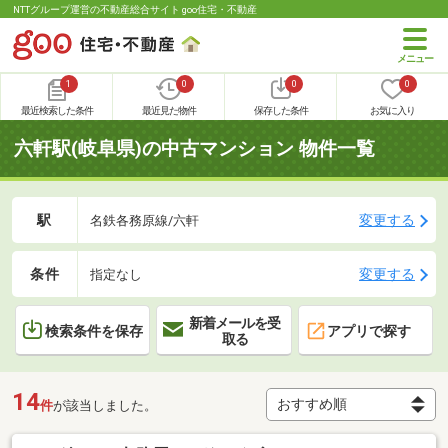
NTTグループ運営の不動産総合サイト goo住宅・不動産
1
0
0
0
最近検索した条件
最近見た物件
保存した条件
お気に入り
六軒駅(岐阜県)の中古マンション 物件一覧
駅
変更する
名鉄各務原線/六軒
条件
変更する
指定なし
新着メールを受
検索条件を保存
アプリで探す
取る
14
件
が該当しました。