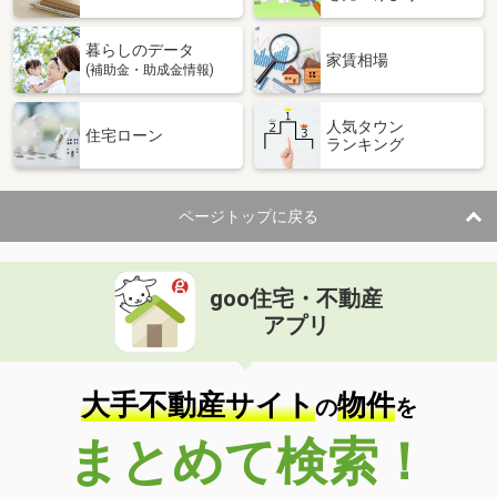
暮らしのデータ
家賃相場
(補助金・助成金情報)
人気タウン
住宅ローン
ランキング
ページトップに戻る
goo住宅・不動産
アプリ
大手不動産サイト
物件
の
を
まとめて検索！