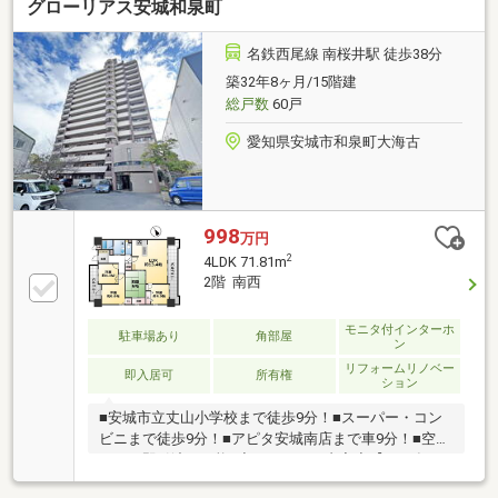
グローリアス安城和泉町
名鉄西尾線 南桜井駅 徒歩38分
築32年8ヶ月/15階建
総戸数
60戸
愛知県安城市和泉町大海古
998
万円
2
4LDK 71.81m
2階 南西
モニタ付インターホ
駐車場あり
角部屋
ン
リフォームリノベー
即入居可
所有権
ション
■安城市立丈山小学校まで徒歩9分！■スーパー・コン
ビニまで徒歩9分！■アピタ安城南店まで車9分！■空家
につき即引渡し可能♪◇リフォーム内容◇【2019年07
月】クロス張替(全室)、クッションフロア張替(トイ