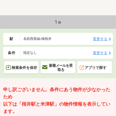
レ・洗面所)、畳表替 、襖・障子張替、インターホン
交換、スリーブキャップ交換、レンジフード交換、ガ
スコンロ交換、水栓金具交換(キッチン)※敷地外駐車場
1台継承可 5550円/月
1
棟
駅
変更する
名鉄西尾線/南桜井
条件
変更する
指定なし
新着メールを受
検索条件を保存
アプリで探す
取る
申し訳ございません。条件にあう物件が少なかった
ため
以下は「桜井駅と米津駅」の物件情報を表示してい
ます。