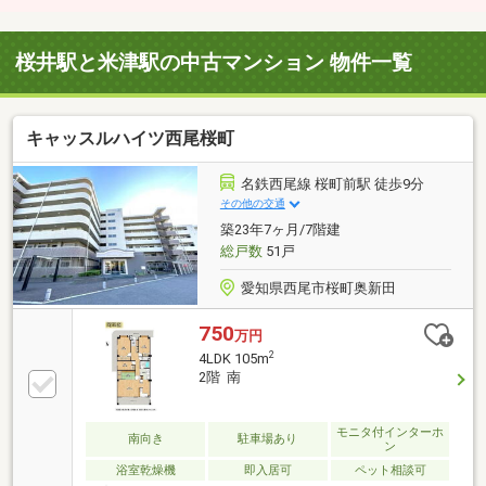
桜井駅と米津駅の中古マンション 物件一覧
キャッスルハイツ西尾桜町
名鉄西尾線 桜町前駅 徒歩9分
その他の交通
築23年7ヶ月/7階建
総戸数
51戸
愛知県西尾市桜町奥新田
750
万円
2
4LDK 105m
2階 南
モニタ付インターホ
南向き
駐車場あり
ン
浴室乾燥機
即入居可
ペット相談可