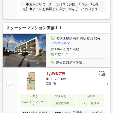
・◆おかげ様で【スーモ口コミ評価 4.7点/5.0点満
点】◆多くのお客様から温かい声を頂いております。
☆現地案内会☆◆ご予約に際して◆ご希望日時をお申
付け下さい。ご内覧の手配が事前に必要になりますの
でご了承下さい。◆不動産のプロによる物件のご紹介
スターターマンション伊藤ＩＩ
◆お問合せ物件だけでなく未公開物件のご紹介も可能
です。◆お車でご来店の場合◆無料駐車場が店舗横に
ございます。◆住宅ローンのご相談受付中◆資金計
名鉄西尾線 桜町前駅 徒歩16分
画、金融機関のご紹介、事前審査から本申し込みまで
その他の交通
サポートさせて頂きます。下記ボタンクリック又は不
築11年6ヶ月/3階建
動産SHOPナカジツ西尾碧南店【0563-64-0008】迄ご
総戸数
15戸
連絡下さい♪
愛知県西尾市伊藤１
1,390
万円
2
3LDK 75.14m
2階 南
南向き
駐車場あり
角部屋
モニタ付インターホ
浴室乾燥機
ペット相談可
ン
■■■おすすめポイント■■■・徒歩2分圏内にドミー鶴城