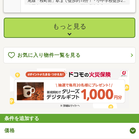
尾線「桜町前」駅まで徒歩約15分！・小中学校徒歩20
分圏内！・駅、スーパーなど周辺環境充実しており、
生活しやすい立地です！＊ライフインフォメーション
＊・米津小学校まで徒歩18分(約1440m)・鶴城中学校
まで徒歩18分(約1420m)・ファミリーマート 西尾新渡
もっと見る
場店まで徒歩5分(約330m)・西尾高等学校まで徒歩8分
(約570m)・ドミー鶴城店まで徒歩12分(約890m)・スギ
ドラッグ 西尾桜町店まで徒歩14分(約1110m)・西尾米
津郵便局まで徒歩12分(約900m)・米津保育園まで徒歩
14分(約1110m)
お気に入り物件一覧を見る
条件を追加する
価格