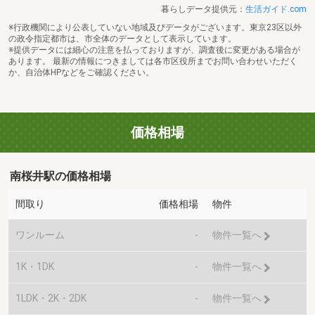
暮らしデータ提供元：
生活ガイド.com
※行政機関により公表していない地域及びデータがございます。東京23区以外
の政令指定都市は、市全体のデータとして表示しています。
※提供データには細心の注意を払っておりますが、調査後に変更がある場合が
あります。 最新の情報につきましては各市区役所までお問い合わせいただく
か、自治体HPなどをご確認ください。
価格相場
南桜井駅の価格相場
間取り
価格相場
物件
ワンルーム
-
物件一覧へ
1K・1DK
-
物件一覧へ
1LDK・2K・2DK
-
物件一覧へ