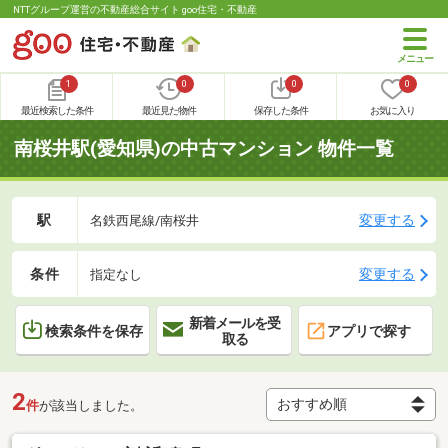
NTTグループ運営の不動産総合サイト goo住宅・不動産
1
0
0
0
最近検索した条件
最近見た物件
保存した条件
お気に入り
南桜井駅(愛知県)の中古マンション 物件一覧
駅
変更する
名鉄西尾線/南桜井
条件
変更する
指定なし
新着メールを受
検索条件を保存
アプリで探す
取る
2
件
が該当しました。