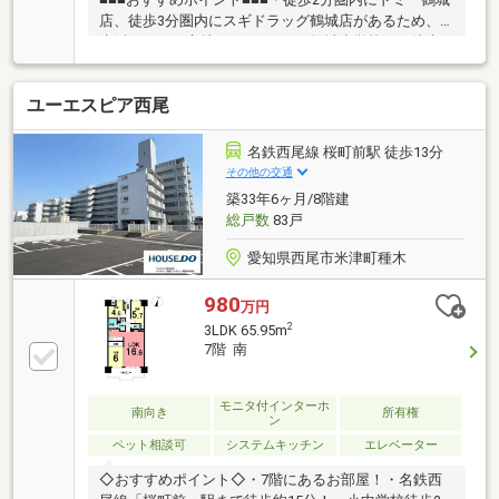
店、徒歩3分圏内にスギドラッグ鶴城店があるため、
生活しやすい立地になります♪・鶴城小学校まで徒歩3
分！お子様の通学も安心です！・徒歩2分圏内に伊藤1
号公園があり、お子様にも喜ばれる立地です！・木製
ユーエスピア西尾
建具や、無垢材使用のフローリングと自然素材が施さ
れた一室になります♪・世帯別の専用物置があり、大
きな荷物をお持ちの方でもご入居が可能です！・南向
名鉄西尾線 桜町前駅 徒歩13分
き物件ため、リビングの日当たり・風通し良好です
その他の交通
◎・リビング横には和室付き！ちょっとお昼寝をした
築33年6ヶ月/8階建
い時や来客時にも便利です♪・各居室収納付きのた
総戸数
83戸
め、お部屋を広く使うことができます！
愛知県西尾市米津町種木
980
万円
2
3LDK 65.95m
7階 南
モニタ付インターホ
南向き
所有権
ン
ペット相談可
システムキッチン
エレベーター
◇おすすめポイント◇・7階にあるお部屋！・名鉄西