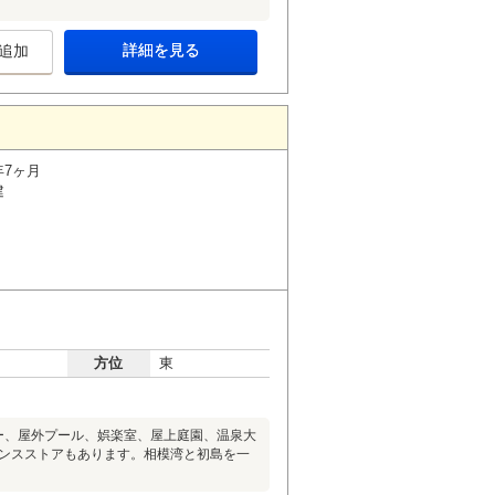
詳細を見る
追加
年7ヶ月
建
方位
東
ー、屋外プール、娯楽室、屋上庭園、温泉大
エンスストアもあります。相模湾と初島を一