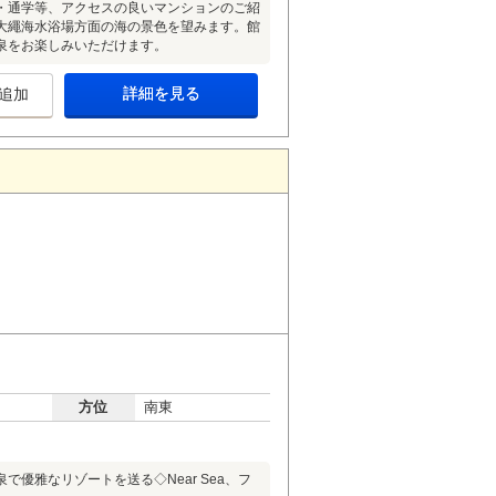
・通学等、アクセスの良いマンションのご紹
大繩海水浴場方面の海の景色を望みます。館
泉をお楽しみいただけます。
詳細を見る
追加
方位
南東
優雅なリゾートを送る◇Near Sea、フ