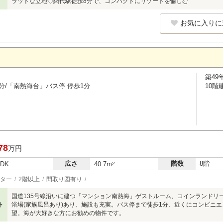
ラットな立地◇網代駅徒歩8分で、コンパクトにリゾートを愉しむ
お気に入りに
築49
分/「南熱海台」バス停 停歩1分
10階
78
万円
広さ
階数
8階
LDK
40.7m
2
ター
2階以上
間取り図有り
国道135号線沿いに建つ「マンション南熱海」ゲストルーム、コインランドリ
ト
浴場(家族風呂あり)あり、施設も充実。バス停まで徒歩1分、近くにコンビニ
望。海が大好きな方にお勧めの物件です。