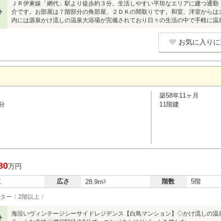
ＪＲ伊東線「網代」駅より徒歩約３分。生活しやすい平坦なエリアに建つ通勤
ト
介です。お部屋は７階部分の角部屋、２ＤＫの間取りです。和室、洋室からは
内には源泉かけ流しの温泉大浴場が完備されており日々の生活の中で手軽に温
お気に入りに
築58年11ヶ月
分
11階建
80
万円
広さ
階数
5階
K
28.9m
2
ター
2階以上
海沿いヴィンテージシーサイドレジデンス【白鳥マンション】◇かけ流しの温泉で
ト