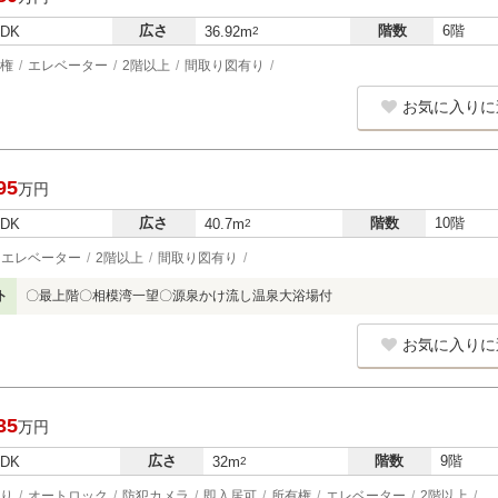
広さ
階数
6階
LDK
36.92m
2
権
エレベーター
2階以上
間取り図有り
お気に入りに
95
万円
広さ
階数
10階
LDK
40.7m
2
エレベーター
2階以上
間取り図有り
ト
〇最上階〇相模湾一望〇源泉かけ流し温泉大浴場付
お気に入りに
35
万円
広さ
階数
9階
LDK
32m
2
り
オートロック
防犯カメラ
即入居可
所有権
エレベーター
2階以上