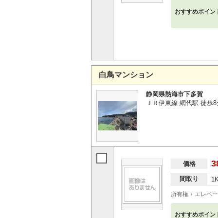
おすすめポイン
白鳥マンション
静岡県熱海市下多賀
ＪＲ伊東線 網代駅 徒歩8
3
価格
間取り
1
所有権
エレベー
おすすめポイン