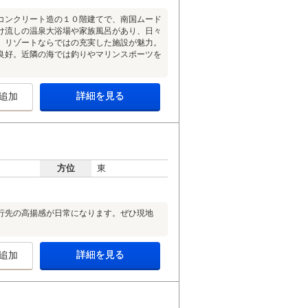
コンクリート造の１０階建てで、南国ムード
け流しの温泉大浴場や家族風呂があり、日々
、リゾートならではの充実した施設が魅力。
良好。近隣の海では釣りやマリンスポーツを
詳細を見る
追加
方位
東
行先の高揚感が日常になります。ぜひ現地
詳細を見る
追加