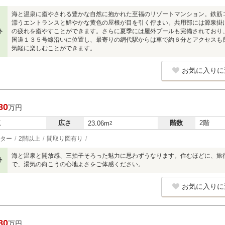
海と温泉に癒やされる豊かな自然に抱かれた至福のリゾートマンション。鉄筋
漂うエントランスと鮮やかな黄色の屋根が目を引く佇まい。共用部には源泉掛
ト
の疲れを癒やすことができます。さらに夏季には屋外プールも完備されており
国道１３５号線沿いに位置し、最寄りの網代駅からは車で約６分とアクセスも
気軽に楽しむことができます。
お気に入りに
80
万円
広さ
階数
2階
K
23.06m
2
ター
2階以上
間取り図有り
海と温泉と開放感、三拍子そろった魅力に思わずうなります。住むほどに、旅
ト
で、湯気の向こうの心地よさをご体感ください。
お気に入りに
80
万円