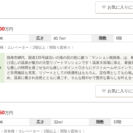
お気に入りに
00
万円
広さ
階数
6階
DK
40.7m
2
権
エレベーター
2階以上
間取り図有り
熱海市網代、国道135号線沿いの海の目の前に建つ「マンション南熱海」は、
け流しの温泉が魅力の大型リゾートマンションです！温泉大浴場に加え、家族
ト
な癒しの時間を過ごせるのも嬉しいポイント◎さらにゲストルームやコインラ
ど共用施設も充実。リゾートとしての快適性はもちろん、定住用としても心地
め、温泉に癒され自然とともに過ごす。そんな穏やかで贅沢な暮らしを叶える
お気に入りに
50
万円
広さ
階数
10階
DK
32m
2
所有権
エレベーター
2階以上
間取り図有り