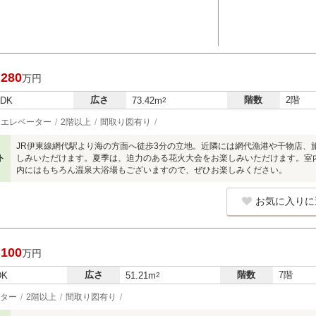
,280
万円
広さ
階数
2階
LDK
73.42m
2
エレベーター
2階以上
間取り図有り
JR伊東線網代駅より海の方面へ徒歩3分の立地。近隣には網代漁港や干物店、
ト
しみいただけます。夏季は、迫力のある花火大会をお楽しみいただけます。室内
内にはもちろん温泉大浴場もございますので、ぜひお楽しみください。
お気に入りに
,100
万円
広さ
階数
7階
DK
51.21m
2
ター
2階以上
間取り図有り