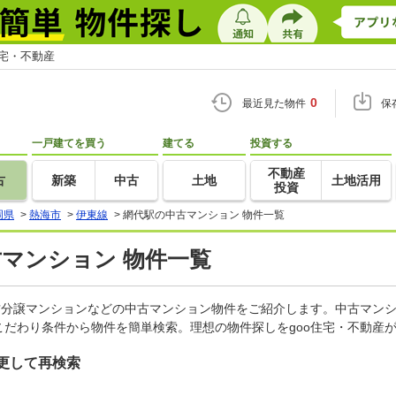
住宅・不動産
0
最近見た物件
保
一戸建てを買う
建てる
投資する
不動産
古
新築
中古
土地
土地活用
投資
岡県
>
熱海市
>
伊東線
>
網代駅の中古マンション 物件一覧
古マンション 物件一覧
古分譲マンションなどの中古マンション物件をご紹介します。中古マンシ
だわり条件から物件を簡単検索。理想の物件探しをgoo住宅・不動産
更して再検索