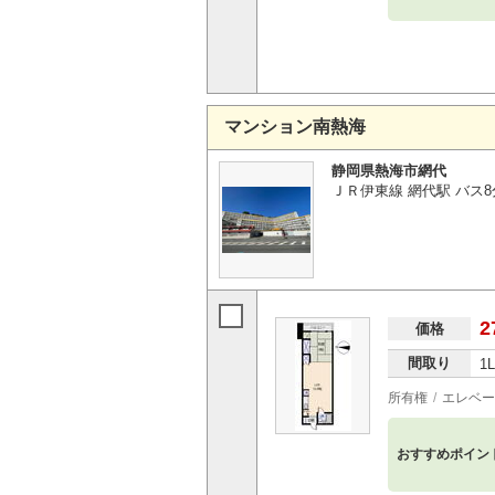
マンション南熱海
静岡県熱海市網代
ＪＲ伊東線 網代駅 バス8
2
価格
間取り
1
所有権
エレベー
おすすめポイン