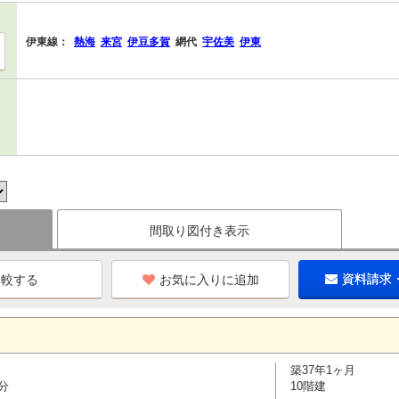
伊東線：
熱海
来宮
伊豆多賀
網代
宇佐美
伊東
間取り図付き表示
お気に入りに追加
資料請求
築37年1ヶ月
分
10階建