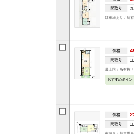
間取り
2
駐車場あり
所有
4
価格
間取り
1
最上階
所有権
おすすめポイン
2
価格
間取り
1
南向き
駐車場あ