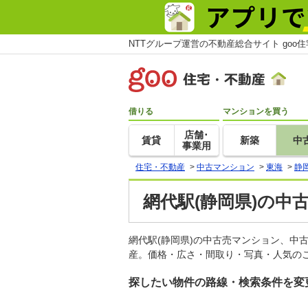
NTTグループ運営の不動産総合サイト goo
借りる
マンションを買う
店舗･
賃貸
新築
中
事業用
住宅・不動産
>
中古マンション
>
東海
>
静
網代駅(静岡県)の中
網代駅(静岡県)の中古売マンション、中
産。価格・広さ・間取り・写真・人気のこ
探したい物件の路線・検索条件を変