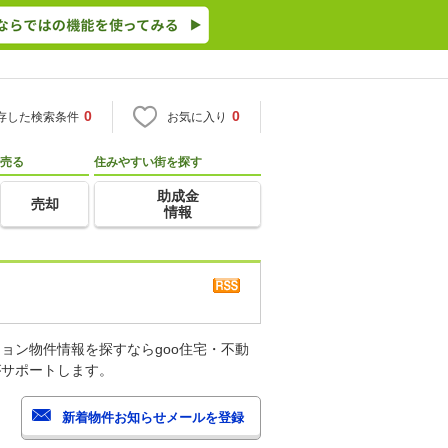
0
0
存した検索条件
お気に入り
売る
住みやすい街を探す
助成金
売却
情報
ョン物件情報を探すならgoo住宅・不動
がサポートします。