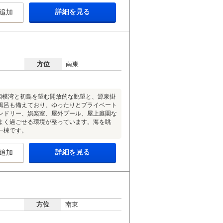
詳細を見る
追加
方位
南東
相模湾と初島を望む開放的な眺望と、源泉掛
風呂も備えており、ゆったりとプライベート
ンドリー、娯楽室、屋外プール、屋上庭園な
よく過ごせる環境が整っています。海を眺
一棟です。
詳細を見る
追加
方位
南東