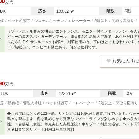
00
万円
広さ
階数
6階
LDK
100.62m
2
権
ペット相談可
システムキッチン
エレベーター
2階以上
間取り図有り
リゾートホテル並みの明るいエントランス、モニター付インターフォン・有人
ビューの屋内スパ・ガーデンプール、露天風呂付温泉大浴場で、あなただけの
ト
りある2LDK+サンルームのお部屋、別荘使用の為、室内はとてもきれいです。
135号線沿い。コンビニも隣にあり、何かと便利です。
お気に入りに
90
万円
広さ
階数
3階
SLDK
122.21m
2
房
所有権
管理人常駐
ペット相談可
エレベーター
2階以上
間取り図有り
◆お部屋はゆとりの122平米、リビングには床暖房も設置されています。ウォ
島々を望みます。海を眺めながら贅沢なリゾートライフが楽しめます◆温泉大
ト
性）・岩盤浴（女性）等充実した共用施設！◆リゾート利用の場合、ペット同
月９日までのリゾート利用は駐車場無料