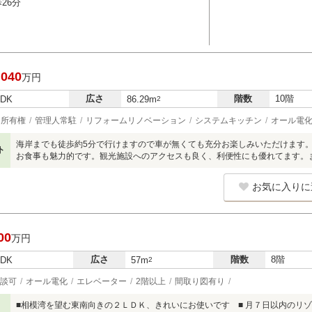
26分
,040
万円
広さ
階数
10階
LDK
86.29m
2
所有権
管理人常駐
リフォームリノベーション
システムキッチン
オール電
海岸までも徒歩約5分で行けますので車が無くても充分お楽しみいただけます
ト
お食事も魅力的です。観光施設へのアクセスも良く、利便性にも優れてます。
お気に入りに
00
万円
広さ
階数
8階
LDK
57m
2
談可
オール電化
エレベーター
2階以上
間取り図有り
■相模湾を望む東南向きの２ＬＤＫ、きれいにお使いです ■ 月７日以内のリ