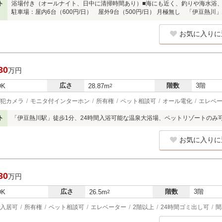
ト
浴場付き（オールナイト、日中に清掃時間あり）■海にも近く、釣りや海水浴
駐車場：屋内6台（600円/日） 屋外9台（500円/日） 月極無し 「伊豆熱
お気に入りに
30
万円
広さ
階数
3階
DK
28.87m
2
犯カメラ
モニタ付インターホン
所有権
ペット相談可
オール電化
エレベ
ト
「伊豆熱川駅」徒歩1分、24時間入浴可能な温泉大浴場、ペットリゾートのみ
お気に入りに
30
万円
広さ
階数
3階
DK
26.5m
2
入居可
所有権
ペット相談可
エレベーター
2階以上
24時間ゴミ出し可
間