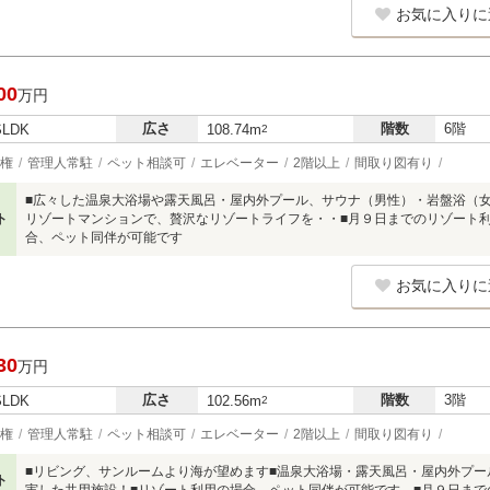
お気に入りに
00
万円
広さ
階数
6階
SLDK
108.74m
2
権
管理人常駐
ペット相談可
エレベーター
2階以上
間取り図有り
■広々した温泉大浴場や露天風呂・屋内外プール、サウナ（男性）・岩盤浴（
ト
リゾートマンションで、贅沢なリゾートライフを・・■月９日までのリゾート
合、ペット同伴が可能です
お気に入りに
30
万円
広さ
階数
3階
SLDK
102.56m
2
権
管理人常駐
ペット相談可
エレベーター
2階以上
間取り図有り
■リビング、サンルームより海が望めます■温泉大浴場・露天風呂・屋内外プ
ト