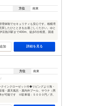
方位
南東
管理体制でセキュリティも安心です。相模湾
充実したひとときをお過ごしください。ゆと
伊豆熱川駅まで400m、徒歩5分程度。国道
詳細を見る
追加
方位
南東
ークインクローゼット付◆リビングより海・
浴場・露天風呂・屋内外プール、サウナ（男
伴が可能です ※駐車場：５０００円／月、