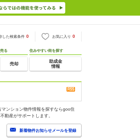
0
0
存した検索条件
お気に入り
売る
住みやすい街を探す
助成金
売却
情報
マンション物件情報を探すならgoo住
・不動産がサポートします。