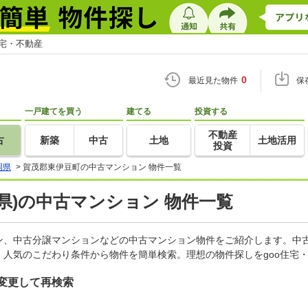
住宅・不動産
0
最近見た物件
保
一戸建てを買う
建てる
投資する
不動産
古
新築
中古
土地
土地活用
投資
岡県
>
賀茂郡東伊豆町の中古マンション 物件一覧
県)の中古マンション 物件一覧
ン、中古分譲マンションなどの中古マンション物件をご紹介します。中古
人気のこだわり条件から物件を簡単検索。理想の物件探しをgoo住宅
変更して再検索