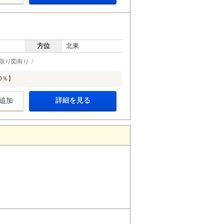
方位
北東
取り図有り
0％】
詳細を見る
追加