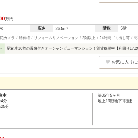
00
万円
広さ
階数
5階
DK
26.5m
2
犯カメラ
所有権
リフォームリノベーション
2階以上
24時間ゴミ出し可
間
ト
駅徒歩10秒の温泉付きオーシャンビューマンション！賃貸稼働中【利回り17.2
お気に入りに
良本
築35年5ヶ月
歩4分
地上13階地下1階建
25分