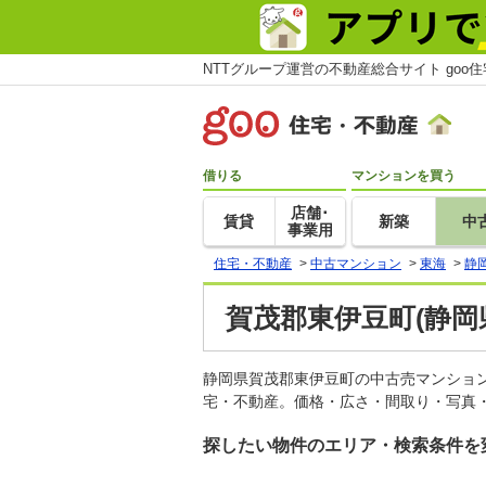
NTTグループ運営の不動産総合サイト goo
借りる
マンションを買う
店舗･
賃貸
新築
中
事業用
住宅・不動産
>
中古マンション
>
東海
>
静
賀茂郡東伊豆町(静岡
静岡県賀茂郡東伊豆町の中古売マンショ
宅・不動産。価格・広さ・間取り・写真・
探したい物件のエリア・検索条件を