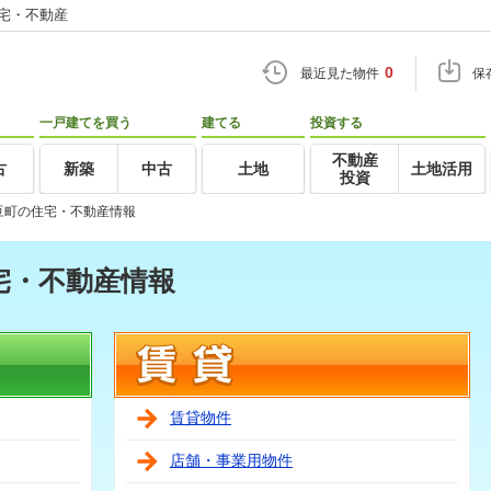
住宅・不動産
0
最近見た物件
保
一戸建てを買う
建てる
投資する
不動産
古
新築
中古
土地
土地活用
投資
豆町の住宅・不動産情報
宅・不動産情報
賃貸物件
店舗・事業用物件