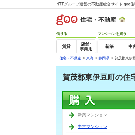
NTTグループ運営の不動産総合サイト goo
借りる
マンションを買う
店舗･
賃貸
新築
中
事業用
住宅・不動産
>
東海
>
静岡県
>
賀茂郡東伊
賀茂郡東伊豆町の住
新築マンション
中古マンション