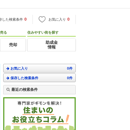
0
0
存した検索条件
お気に入り
売る
住みやすい街を探す
助成金
売却
情報
お気に入り
0件
保存した検索条件
0件
最近の検索条件