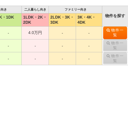
し向き
二人暮らし向き
ファミリー向き
物件を探す
K・1DK
1LDK・2K・
2LDK・3K・
3K・4K・
2DK
3DK
4DK
物件一
4.0万円
-
-
-
覧
物件一
-
-
-
-
覧
物件一
-
-
-
-
覧