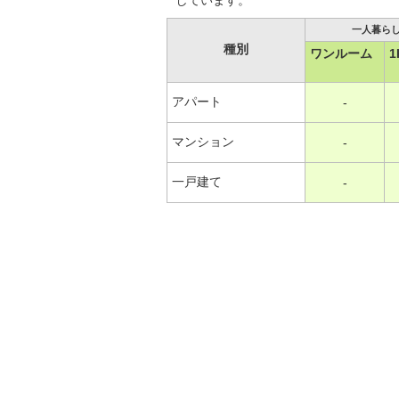
しています。
一人暮ら
種別
ワンルーム
1
アパート
-
マンション
-
一戸建て
-