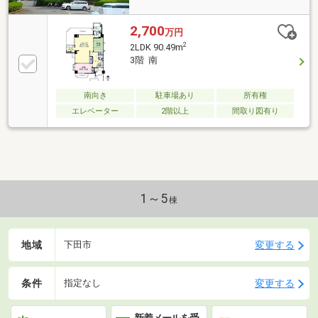
2,700
万円
2
2LDK 90.49m
3階 南
南向き
駐車場あり
所有権
エレベーター
2階以上
間取り図有り
1～5
棟
地域
変更する
下田市
条件
変更する
指定なし
新着メールを受