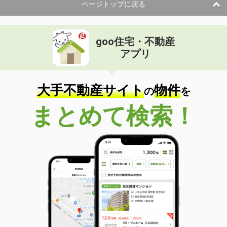
ページトップに戻る
goo住宅・不動産
アプリ
大手不動産サイト
物件
の
を
まとめて検索！