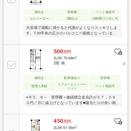
南向き
所有権
ペット相談可
エレベーター
2階以上
24時間ゴミ出し可
大浴場で湯船に浸かると代謝がよくなりスッキリしま
す。7.39平米の広さのバルコニー面積となっていま
す。空き巣を抑止するオートロック付き物件なので、
安心して生活することができます。専有面積が70.68㎡
と十分な広さでゆったりと生活できるのではないので
500
万円
しょうか。24時間ゴミ出し可能なので、部屋の衛生環
2
2LDK 70.68m
境を保つことができます。事前のお申し出をいただけ
2階 南
れば、ペットの飼育が可能かどうかご相談いただけま
す。
南向き
駐車場あり
所有権
リフォームリノベー
管理人常駐
ペット相談可
ション
※Ｒ５、６～ 管理費＋修繕積立金合計が５７，０９
０円／月に値上げとなっています■陽当たりの良い南
向きの室内■ペットと一緒にリゾートライフが楽しめ
ます！（規約あり、小型犬可、猫可）■波が穏やかで
穴場の「九十浜海水浴場」や、水仙やアロエで有名な
450
万円
「爪木崎」等も散歩コースです。■平成30年、大規模
2
2LDK 61.56m
修繕工事実施済。