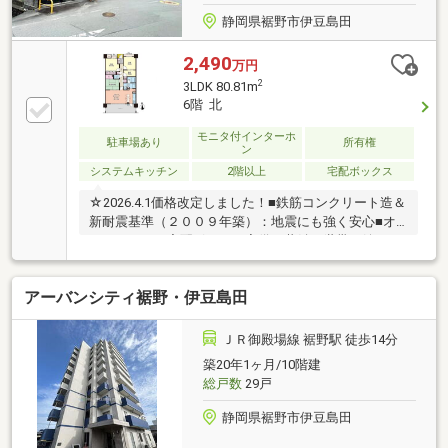
静岡県裾野市伊豆島田
2,490
万円
2
3LDK 80.81m
6階 北
モニタ付インターホ
駐車場あり
所有権
ン
システムキッチン
2階以上
宅配ボックス
☆2026.4.1価格改定しました！■鉄筋コンクリート造＆
新耐震基準（２００９年築）：地震にも強く安心■オ
ートロック・宅配ボックス完備：共働き世帯に嬉しい
仕様■南向き・日当たり良好：冬でも暖かく、光熱費
削減に寄与■広々ＬＤＫ＋和室付き：ファミリー層に
アーバンシティ裾野・伊豆島田
人気の間取り■ウォークインクローゼット・収納充
実：生活空間がすっきり整う
ＪＲ御殿場線 裾野駅 徒歩14分
築20年1ヶ月/10階建
総戸数
29戸
静岡県裾野市伊豆島田