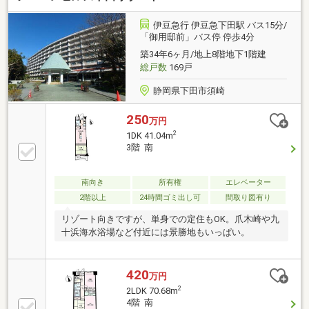
伊豆急行 伊豆急下田駅 バス15分/
「御用邸前」バス停 停歩4分
築34年6ヶ月/地上8階地下1階建
総戸数
169戸
静岡県下田市須崎
250
万円
2
1DK 41.04m
3階 南
南向き
所有権
エレベーター
2階以上
24時間ゴミ出し可
間取り図有り
リゾート向きですが、単身での定住もOK。爪木崎や九
十浜海水浴場など付近には景勝地もいっぱい。
420
万円
2
2LDK 70.68m
4階 南