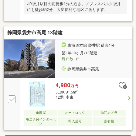
JR袋井駅目の前徒歩1分の近さ、ノブレスパルク袋井
にも徒歩約2分、大変便利な地区にあります。
静岡県袋井市高尾 13階建
東海道本線 袋井駅 徒歩1分
築1年10ヶ月/13階建
総戸数
-戸
静岡県袋井市高尾
4,980
万円
2
3LDK 81.6m
12階 南東
角部屋
オートロック
防犯カメラ
モニタ付インターホ
即入居可
所有権
ン