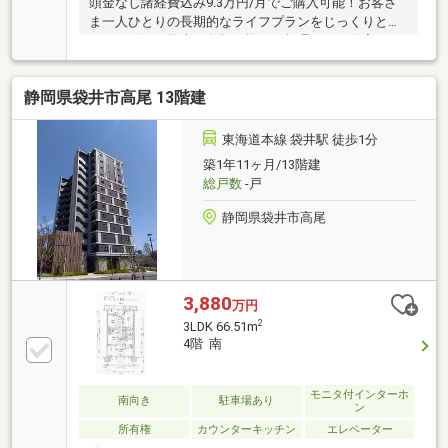
頭金なし諸経費込み9.3万円/月でご購入可能！お客さ
ま一人ひとりの長期的なライフプランをじっくりとヒ
アリングし、将来の負担を抑えた無理のない住宅ロー
ンを提案いたします。
静岡県袋井市高尾 13階建
東海道本線 袋井駅 徒歩1分
築1年11ヶ月/13階建
総戸数
-戸
静岡県袋井市高尾
3,880
万円
2
3LDK 66.51m
4階 南
モニタ付インターホ
南向き
駐車場あり
ン
所有権
カウンターキッチン
エレベーター