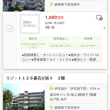
静岡県下田市田牛
1,680
万円
2
2LDK 76.23m
3階 南
南向き
駐車場あり
所有権
リフォームリノベー
システムキッチン
エレベーター
ション
●前面棟無し・オーシャンビュー●南向き・ワイドバル
コニー●専有面積７６㎡・２ＬＤＫ●陽当たり・眺望・
通風良好●和室全面リフォーム済み●駐車場無料●居室
浴室温泉引込み可能（別途契約）●海を望む開放的な
浴室です
リゾ－ト１２９碁石が浜Ｖ ３階
伊豆急行「伊豆急下田」5.5Ｋｍ
築33年11ヶ月/地上5階地下1階建
総戸数
36戸
静岡県下田市田牛