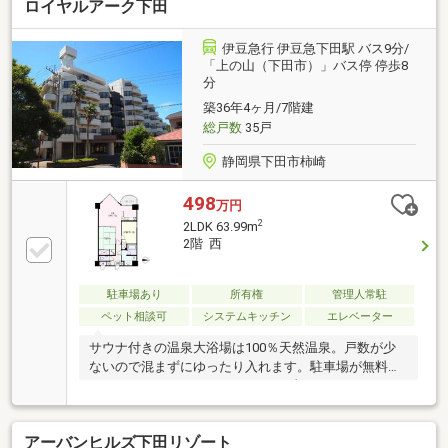
ロイヤルアーク下田
伊豆急行 伊豆急下田駅 バス9分/
「上の山（下田市）」バス停 停歩8
分
築36年4ヶ月/7階建
総戸数
35戸
静岡県下田市柿崎
498
万円
2
2LDK 63.99m
2階 西
駐車場あり
所有権
管理人常駐
ペット相談可
システムキッチン
エレベーター
サウナ付きの温泉大浴場は100％天然温泉。戸数が少
ないので混まずにゆったり入れます。駐車場が無料な
のもうれしい！ペットもＯＫ！リゾートマンションで
すが定住にも向いています。
アーバンヒルズ下田リゾート