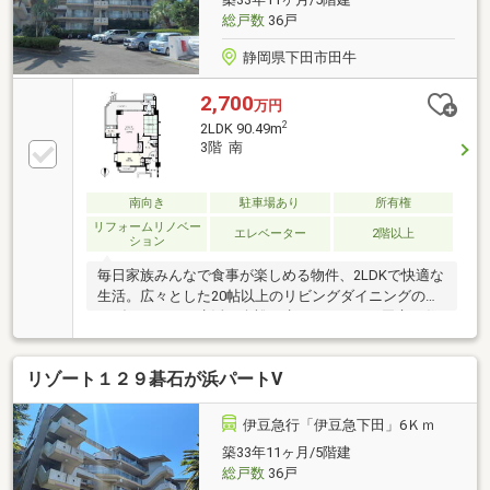
総戸数
36戸
静岡県下田市田牛
2,700
万円
2
2LDK 90.49m
3階 南
南向き
駐車場あり
所有権
リフォームリノベー
エレベーター
2階以上
ション
毎日家族みんなで食事が楽しめる物件、2LDKで快適な
生活。広々とした20帖以上のリビングダイニングのお
かげで、日々の生活に余裕が生まれます。下田市で住
まい探しをするなら、交通の利便性の高い伊豆急行伊
豆急下田周辺はいかがでしょうか。こだわりやご要望
リゾート１２９碁石が浜パートⅤ
などございましたら、当社までお気軽にお問い合わせ
下さい。
伊豆急行「伊豆急下田」6Ｋｍ
築33年11ヶ月/5階建
総戸数
36戸