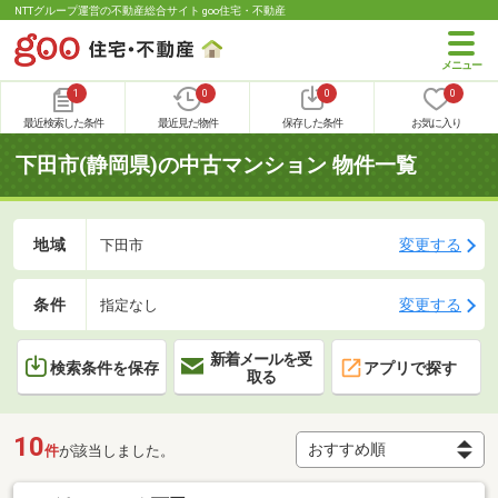
NTTグループ運営の不動産総合サイト goo住宅・不動産
1
0
0
0
最近検索した条件
最近見た物件
保存した条件
お気に入り
下田市(静岡県)の中古マンション 物件一覧
地域
変更する
下田市
条件
変更する
指定なし
新着メールを受
検索条件を保存
アプリで探す
取る
10
件
が該当しました。