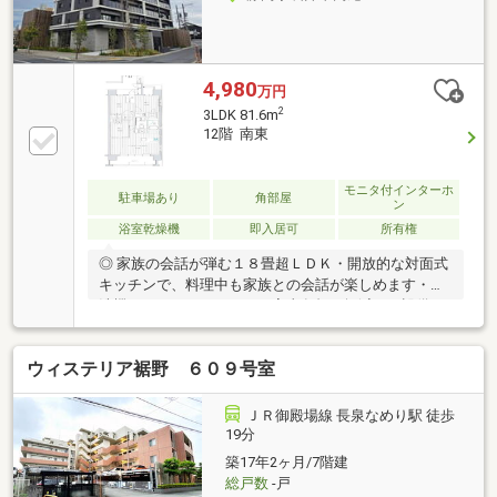
4,980
万円
2
3LDK 81.6m
12階 南東
モニタ付インターホ
駐車場あり
角部屋
ン
浴室乾燥機
即入居可
所有権
◎ 家族の会話が弾む１８畳超ＬＤＫ・開放的な対面式
キッチンで、料理中も家族との会話が楽しめます・食
洗機やＩＨヒーターなど、家事負担を軽減する設備が
充実◎ プライバシーと快適性を両立・前面棟無しの高
層階につき、眺望と通風が良好な心地よい住空間・浴
ウィステリア裾野 ６０９号室
室乾燥機やウォークインクローゼット完備で、快適な
室内環境を実現◎ 子育てにも適した周辺環境・幼稚園
まで徒歩５分、スーパーも徒歩圏内で日々のお買い物
ＪＲ御殿場線 長泉なめり駅 徒歩
も便利・駅近ながらも区画整理地内の整った街並み
19分
で、落ち着いた暮らし
築17年2ヶ月/7階建
総戸数
-戸