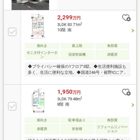
2,299
万円
2
3LDK 83.71m
10階 南
南向き
最上階
角部屋
モニタ付インターホ
浴室乾燥機
床暖房
ン
◆プライバシー確保の1フロア3邸。◆生活便利施設も
多く、生活に便利な立地。◆国道246号・裾野ICにア
クセス良好です。■駐車場：機械式駐車場6000円/月～
7000円/月（要確認）
1,950
万円
2
3LDK 79.48m
8階 南
南向き
駐車場あり
角部屋
リフォームリノベー
床暖房
所有権
ション