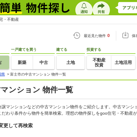
住宅・不動産
0
最近見た物件
保
一戸建てを買う
建てる
投資する
不動産
古
新築
中古
土地
土地活用
投資
岡県
>
富士市の中古マンション 物件一覧
古マンション 物件一覧
分譲マンションなどの中古マンション物件をご紹介します。中古マンショ
だわり条件から物件を簡単検索。理想の物件探しをgoo住宅・不動産
変更して再検索