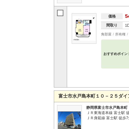
5
価格
間取り
1
角部屋
所有権
おすすめポイン
富士市水戸島本町１０－２５ダイ
静岡県富士市水戸島本町
ＪＲ東海道本線 富士駅 
ＪＲ身延線 富士駅 徒歩7