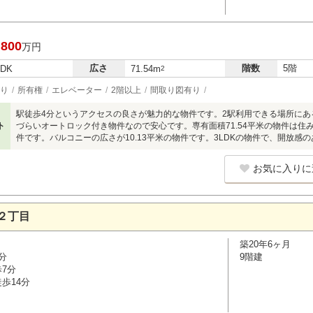
,800
万円
広さ
階数
5階
LDK
71.54m
2
り
所有権
エレベーター
2階以上
間取り図有り
駅徒歩4分というアクセスの良さが魅力的な物件です。2駅利用できる場所に
ト
づらいオートロック付き物件なので安心です。専有面積71.54平米の物件は住
件です。バルコニーの広さが10.13平米の物件です。3LDKの物件で、開放感
お気に入りに
２丁目
築20年6ヶ月
分
9階建
歩7分
歩14分