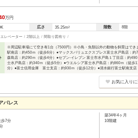
40
万円
広さ
階数
8階
DK
35.25m
2
エレベーター
2階以上
間取り図有り
※周辺駐車場にて空き有1台（7500円）※小鳥・魚類以外の動物を飼育はでき
駅南店：約450ｍ（徒歩6分）●マックスバリュエクスプレス富士水戸島店：約77
ト
森島店：約290ｍ（徒歩4分）●セブン-イレブン 富士市水戸島１丁目店：約49
士水戸島店：約340ｍ（徒歩5分）●ウエルシア富士水戸島店：約860ｍ（徒歩1
分）●富士信用金庫 富士支店：約930ｍ（徒歩12分）●清水銀行富士駅南支店
お気に入りに
アパレス
築34年4ヶ月
徒歩7分
10階建
分