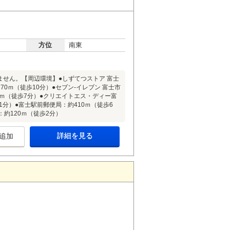
方位
南東
ません。【周辺環境】●しずてつストア 富士
0ｍ（徒歩10分）●セブン-イレブン 富士市
0ｍ（徒歩7分）●クリエイトエス・ディー富
1分）●富士駅前郵便局：約410ｍ（徒歩6
：約120ｍ（徒歩2分）
詳細を見る
追加