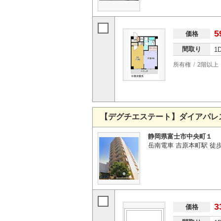
5
価格
間取り
1
所有権
2階以上
【デグチエステート】ダイアパレ
静岡県富士市中央町１
岳南電車 吉原本町駅 徒
3
価格