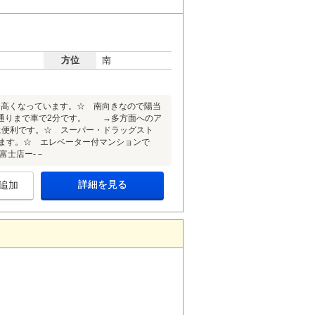
方位
南
高くなっています。☆ 南向きなので陽当
通りまで車で2分です。 →多方面へのア
便利です。☆ スーパー・ドラッグスト
ます。☆ エレベーター付マンションで
富士店ー-－
詳細を見る
追加