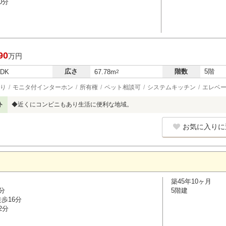
0分
90
万円
広さ
階数
5階
LDK
67.78m
2
り
モニタ付インターホン
所有権
ペット相談可
システムキッチン
エレベ
ト
◆近くにコンビニもあり生活に便利な地域。
お気に入りに
築45年10ヶ月
分
5階建
歩16分
2分