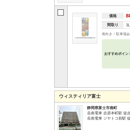
8
価格
間取り
3
南向き
駐車場あ
おすすめポイン
ウィスティリア富士
静岡県富士市南町
岳南電車 吉原本町駅 徒
岳南電車 ジヤトコ前駅 