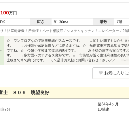
,100
万円
広さ
階数
7階
LDK
81.36m
2
り
浴室乾燥機
所有権
ペット相談可
システムキッチン
エレベーター
2階
☆ ワンフロアなので家事動線がスムーズです。 →忙しい朝でも助かりま
す。 →お掃除や家庭菜園などに使えますね。☆ 岳南電車本吉原駅まで徒
ト
ですね。☆ 今泉小学校まで徒歩約8分です。 →お子様の通学も安心ですね。
す。 →多方面へのアクセス良好です。☆ 市街地が近く生活利便性の良い
士線まで車で約1分です。 ＼＼是非お気軽にお問い合わせ下さい／／ ー-ーU2
お気に入りに
富士 ８０６ 眺望良好
築34年4ヶ月
徒歩7分
10階建