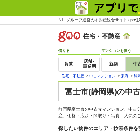
NTTグループ運営の不動産総合サイト goo
借りる
マンションを買う
店舗･
賃貸
新築
中
事業用
住宅・不動産
>
中古マンション
>
東海
>
静
富士市(静岡県)の中
静岡県富士市の中古売マンション、中古
産。価格・広さ・間取り・写真・人気のこ
探したい物件のエリア・検索条件を