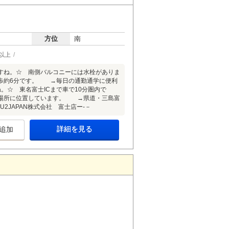
方位
南
以上
すね。☆ 南側バルコニーには水栓がありま
歩約6分です。 →毎日の通勤通学に便利
☆ 東名富士ICまで車で10分圏内で
場所に位置しています。 →県道・三島富
JAPAN株式会社 富士店ー-－
詳細を見る
追加