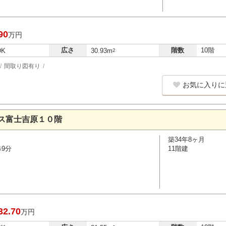
90
万円
広さ
階数
10階
DK
30.93m
2
間取り図有り
お気に入りに
ス富士吉原１０階
築34年8ヶ月
歩9分
11階建
32.70
万円