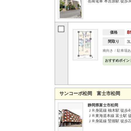
岳南電車 本吉原駅 徒歩3
8
価格
間取り
3
南向き
駐車場あ
おすすめポイン
サンコーポ松岡 富士市松岡
静岡県富士市松岡
ＪＲ身延線 柚木駅 徒歩4
ＪＲ東海道本線 富士駅 徒
ＪＲ身延線 竪堀駅 徒歩2