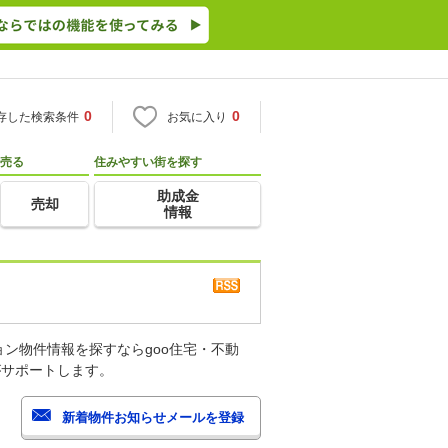
0
0
存した検索条件
お気に入り
売る
住みやすい街を探す
助成金
売却
情報
ン物件情報を探すならgoo住宅・不動
がサポートします。