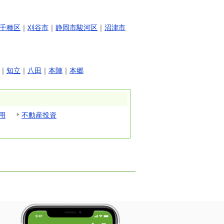
千種区
｜
刈谷市
｜
静岡市駿河区
｜
沼津市
｜
知立
｜
八田
｜
本陣
｜
本郷
用
不動産投資