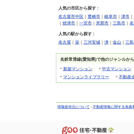
人気の市区から探す :
名古屋市中区
｜
豊橋市
｜
岐阜市
｜
津市
｜
｜
焼津市
｜
一宮市
｜
恵那市
｜
三島市
｜
名
人気の駅から探す :
名古屋
｜
栄
｜
三河安城
｜
津
｜
金山
｜
三島
名鉄常滑線(愛知県)で他のジャンルか
新築マンション
中古マンション
マンションライブラリー
不動産
情報提供元について
-
不動産情報に関する免責