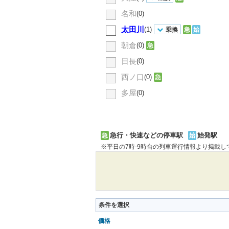
名和
(0)
太田川
(1)
乗換
急
始
朝倉
(0)
急
日長
(0)
西ノ口
(0)
急
多屋
(0)
急行・快速などの停車駅
始発駅
急
始
※平日の7時-9時台の列車運行情報より掲載
条件を選択
価格