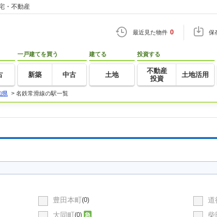
住宅・不動産
0
最近見た物件
保
一戸建てを買う
建てる
投資する
不動産
古
新築
中古
土地
土地活用
投資
知県
>
名鉄常滑線の駅一覧
豊田本町
道
(0)
大同町
柴
(0)
急