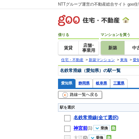
NTTグループ運営の不動産総合サイト goo
借りる
マンションを買う
店舗･
賃貸
新築
中
事業用
住宅・不動産
>
新築マンション
>
東海
>
愛
名鉄常滑線（愛知県）の駅一覧
愛知県
静岡県
岐阜県
三重県
路線一覧へ戻る
駅を選択
名鉄常滑線(全て選択)
神宮前
(1)
乗換
急
大江
(0)
乗換
急