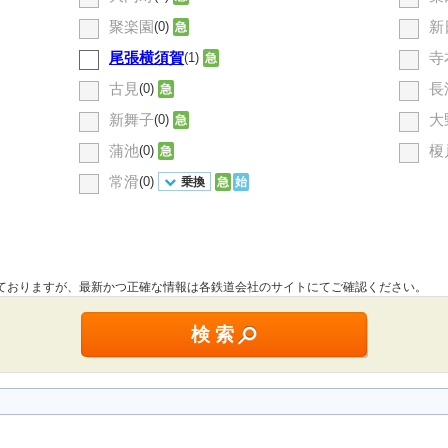
聚楽園
新
(0)
急
尾張横須賀
寺
(1)
急
古見
長
(0)
急
新舞子
大
(0)
急
蒲池
榎
(0)
急
常滑
(0)
乗換
急
始
しておりますが、最新かつ正確な情報は各鉄道会社のサイトにてご確認ください。