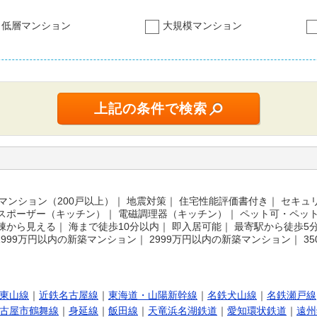
低層マンション
大規模マンション
マンション（200戸以上）
｜
地震対策
｜
住宅性能評価書付き
｜
セキュ
スポーザー（キッチン）
｜
電磁調理器（キッチン）
｜
ペット可・ペッ
棟から見える
｜
海まで徒歩10分以内
｜
即入居可能
｜
最寄駅から徒歩5
1999万円以内の新築マンション
｜
2999万円以内の新築マンション
｜
3
東山線
｜
近鉄名古屋線
｜
東海道・山陽新幹線
｜
名鉄犬山線
｜
名鉄瀬戸線
古屋市鶴舞線
｜
身延線
｜
飯田線
｜
天竜浜名湖鉄道
｜
愛知環状鉄道
｜
遠州