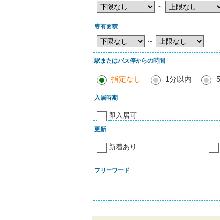
～
専有面積
～
駅またはバス停からの時間
指定なし
1分以内
入居時期
即入居可
更新
新着あり
フリーワード