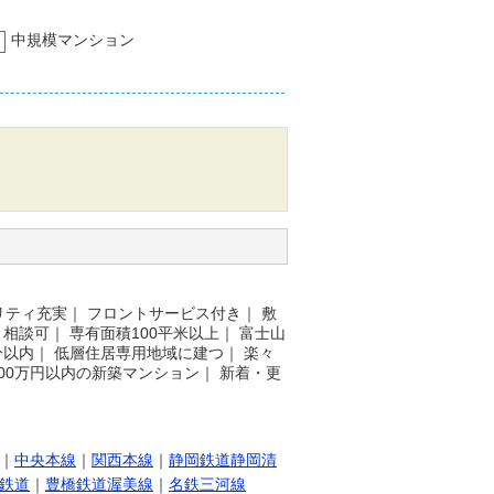
中規模マンション
リティ充実
｜
フロントサービス付き
｜
敷
ト相談可
｜
専有面積100平米以上
｜
富士山
分以内
｜
低層住居専用地域に建つ
｜
楽々
500万円以内の新築マンション
｜
新着・更
｜
中央本線
｜
関西本線
｜
静岡鉄道静岡清
鉄道
｜
豊橋鉄道渥美線
｜
名鉄三河線