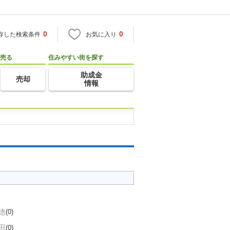
0
0
存した検索条件
お気に入り
売る
住みやすい街を探す
助成金
売却
情報
徳
(0)
田
(0)